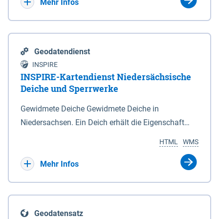
Bebauungsplänen keine neuen Flächen bzw.
Mehr Infos
Gebiete für Wohnnutzungen und besonders
lärmempfindliche Einrichtungen dargestellt oder
festgesetzt werden.
Geodatendienst
INSPIRE
INSPIRE-Kartendienst Niedersächsische
Deiche und Sperrwerke
Gewidmete Deiche Gewidmete Deiche in
Niedersachsen. Ein Deich erhält die Eigenschaft
eines Hauptdeiches, Hochwasserdeiches oder
HTML
WMS
Schutzdeiches durch Widmung, die die
Deichbehörde durch Verordnung ausspricht. Für
Mehr Infos
gewidmete Deiche gelten die Bestimmungen des
Niedersächsischen Deichgesetzes (NDG). Die
Widmung "2.Deichlinie" ist im Datenbestand nicht
Geodatensatz
enthalten. Sperrwerke Sperrwerke sind Bauwerke