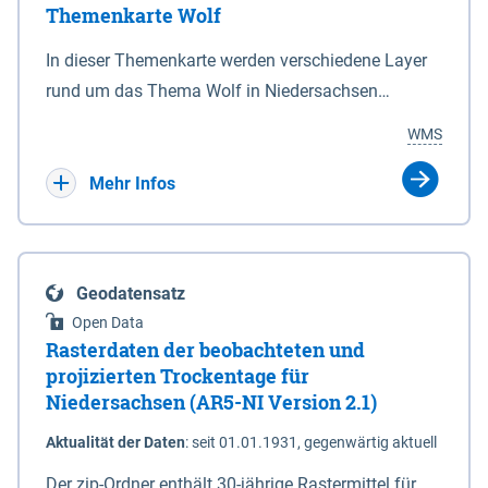
Themenkarte Wolf
mit Sperrvorrichtungen in Tidegewässern, die dem
Schutz eines Gebietes vor erhöhten Tiden, vor allem
In dieser Themenkarte werden verschiedene Layer
vor Sturmfluten, zu dienen bestimmt sind (§2 Abs.3
rund um das Thema Wolf in Niedersachsen
NDG). Ein Bauwerk der genannten Art erhält die
kombiniert dargestellt – darunter Nutztierrisse
WMS
Eigenschaft eines Sperrwerkes durch Widmung, die
sowie Status der bestehenden Wolfsterritorien im
die Deichbehörde durch Verordnung ausspricht.
laufenden Monitoringjahr.
Mehr Infos
Geodatensatz
Open Data
Rasterdaten der beobachteten und
projizierten Trockentage für
Niedersachsen (AR5-NI Version 2.1)
Aktualität der Daten
:
seit 01.01.1931, gegenwärtig aktuell
Der zip-Ordner enthält 30-jährige Rastermittel für