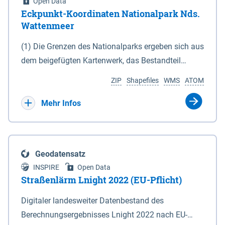
Open Data
Eckpunkt-Koordinaten Nationalpark Nds.
Wattenmeer
(1) Die Grenzen des Nationalparks ergeben sich aus
dem beigefügten Kartenwerk, das Bestandteil
dieses Gesetzes ist: 1. Digitale Topografische Karte
ZIP
Shapefiles
WMS
ATOM
(DTK) im Maßstab 1 : 100 000 (Anlage 2), 2.
verkleinerte Amtliche Karte 1 : 5 000 (AK5) im
Mehr Infos
Maßstab 1 : 10 000 (Anlage 3). Die geografischen
Koordinaten der Anlagen 2 und 3 sind im
geodätischen Referenzsystem WGS 84 sowie als
Geodatensatz
projizierte Koordinaten im Europäischen
INSPIRE
Open Data
Terrestrischen Referenzsystem 1989 (ETRS 89) mit
Straßenlärm Lnight 2022 (EU-Pflicht)
der Universalen Transversalen Mercator-Abbildung
Digitaler landesweiter Datenbestand des
bezogen auf die Zone 32 N (UTM 32N) dargestellt
Berechnungsergebnisses Lnight 2022 nach EU-
(Anlage 4); Gleiches gilt für die geografischen