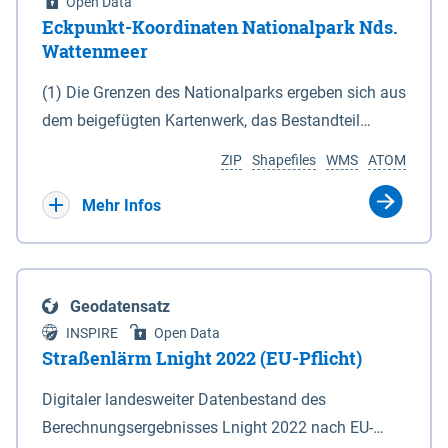
Open Data
Eckpunkt-Koordinaten Nationalpark Nds.
Wattenmeer
(1) Die Grenzen des Nationalparks ergeben sich aus
dem beigefügten Kartenwerk, das Bestandteil
dieses Gesetzes ist: 1. Digitale Topografische Karte
ZIP
Shapefiles
WMS
ATOM
(DTK) im Maßstab 1 : 100 000 (Anlage 2), 2.
verkleinerte Amtliche Karte 1 : 5 000 (AK5) im
Mehr Infos
Maßstab 1 : 10 000 (Anlage 3). Die geografischen
Koordinaten der Anlagen 2 und 3 sind im
geodätischen Referenzsystem WGS 84 sowie als
Geodatensatz
projizierte Koordinaten im Europäischen
INSPIRE
Open Data
Terrestrischen Referenzsystem 1989 (ETRS 89) mit
Straßenlärm Lnight 2022 (EU-Pflicht)
der Universalen Transversalen Mercator-Abbildung
Digitaler landesweiter Datenbestand des
bezogen auf die Zone 32 N (UTM 32N) dargestellt
Berechnungsergebnisses Lnight 2022 nach EU-
(Anlage 4); Gleiches gilt für die geografischen