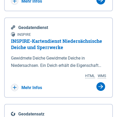
Bebauungsplänen keine neuen Flächen bzw.
Mehr Infos
Gebiete für Wohnnutzungen und besonders
lärmempfindliche Einrichtungen dargestellt oder
festgesetzt werden.
Geodatendienst
INSPIRE
INSPIRE-Kartendienst Niedersächsische
Deiche und Sperrwerke
Gewidmete Deiche Gewidmete Deiche in
Niedersachsen. Ein Deich erhält die Eigenschaft
eines Hauptdeiches, Hochwasserdeiches oder
HTML
WMS
Schutzdeiches durch Widmung, die die
Deichbehörde durch Verordnung ausspricht. Für
Mehr Infos
gewidmete Deiche gelten die Bestimmungen des
Niedersächsischen Deichgesetzes (NDG). Die
Widmung "2.Deichlinie" ist im Datenbestand nicht
Geodatensatz
enthalten. Sperrwerke Sperrwerke sind Bauwerke