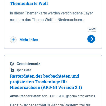
Themenkarte Wolf
mit Sperrvorrichtungen in Tidegewässern, die dem
Schutz eines Gebietes vor erhöhten Tiden, vor allem
In dieser Themenkarte werden verschiedene Layer
vor Sturmfluten, zu dienen bestimmt sind (§2 Abs.3
rund um das Thema Wolf in Niedersachsen
NDG). Ein Bauwerk der genannten Art erhält die
kombiniert dargestellt – darunter Nutztierrisse
WMS
Eigenschaft eines Sperrwerkes durch Widmung, die
sowie Status der bestehenden Wolfsterritorien im
die Deichbehörde durch Verordnung ausspricht.
laufenden Monitoringjahr.
Mehr Infos
Geodatensatz
Open Data
Rasterdaten der beobachteten und
projizierten Trockentage für
Niedersachsen (AR5-NI Version 2.1)
Aktualität der Daten
:
seit 01.01.1931, gegenwärtig aktuell
Der zip-Ordner enthält 30-jährige Rastermittel für