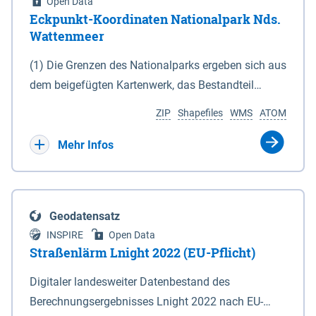
Open Data
Eckpunkt-Koordinaten Nationalpark Nds.
Wattenmeer
(1) Die Grenzen des Nationalparks ergeben sich aus
dem beigefügten Kartenwerk, das Bestandteil
dieses Gesetzes ist: 1. Digitale Topografische Karte
ZIP
Shapefiles
WMS
ATOM
(DTK) im Maßstab 1 : 100 000 (Anlage 2), 2.
verkleinerte Amtliche Karte 1 : 5 000 (AK5) im
Mehr Infos
Maßstab 1 : 10 000 (Anlage 3). Die geografischen
Koordinaten der Anlagen 2 und 3 sind im
geodätischen Referenzsystem WGS 84 sowie als
Geodatensatz
projizierte Koordinaten im Europäischen
INSPIRE
Open Data
Terrestrischen Referenzsystem 1989 (ETRS 89) mit
Straßenlärm Lnight 2022 (EU-Pflicht)
der Universalen Transversalen Mercator-Abbildung
Digitaler landesweiter Datenbestand des
bezogen auf die Zone 32 N (UTM 32N) dargestellt
Berechnungsergebnisses Lnight 2022 nach EU-
(Anlage 4); Gleiches gilt für die geografischen