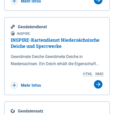
Bebauungsplänen keine neuen Flächen bzw.
Mehr Infos
Gebiete für Wohnnutzungen und besonders
lärmempfindliche Einrichtungen dargestellt oder
festgesetzt werden.
Geodatendienst
INSPIRE
INSPIRE-Kartendienst Niedersächsische
Deiche und Sperrwerke
Gewidmete Deiche Gewidmete Deiche in
Niedersachsen. Ein Deich erhält die Eigenschaft
eines Hauptdeiches, Hochwasserdeiches oder
HTML
WMS
Schutzdeiches durch Widmung, die die
Deichbehörde durch Verordnung ausspricht. Für
Mehr Infos
gewidmete Deiche gelten die Bestimmungen des
Niedersächsischen Deichgesetzes (NDG). Die
Widmung "2.Deichlinie" ist im Datenbestand nicht
Geodatensatz
enthalten. Sperrwerke Sperrwerke sind Bauwerke