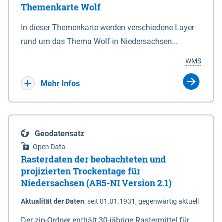
Themenkarte Wolf
mit Sperrvorrichtungen in Tidegewässern, die dem
Schutz eines Gebietes vor erhöhten Tiden, vor allem
In dieser Themenkarte werden verschiedene Layer
vor Sturmfluten, zu dienen bestimmt sind (§2 Abs.3
rund um das Thema Wolf in Niedersachsen
NDG). Ein Bauwerk der genannten Art erhält die
kombiniert dargestellt – darunter Nutztierrisse
WMS
Eigenschaft eines Sperrwerkes durch Widmung, die
sowie Status der bestehenden Wolfsterritorien im
die Deichbehörde durch Verordnung ausspricht.
laufenden Monitoringjahr.
Mehr Infos
Geodatensatz
Open Data
Rasterdaten der beobachteten und
projizierten Trockentage für
Niedersachsen (AR5-NI Version 2.1)
Aktualität der Daten
:
seit 01.01.1931, gegenwärtig aktuell
Der zip-Ordner enthält 30-jährige Rastermittel für