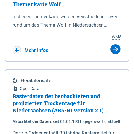
Themenkarte Wolf
mit Sperrvorrichtungen in Tidegewässern, die dem
Schutz eines Gebietes vor erhöhten Tiden, vor allem
In dieser Themenkarte werden verschiedene Layer
vor Sturmfluten, zu dienen bestimmt sind (§2 Abs.3
rund um das Thema Wolf in Niedersachsen
NDG). Ein Bauwerk der genannten Art erhält die
kombiniert dargestellt – darunter Nutztierrisse
WMS
Eigenschaft eines Sperrwerkes durch Widmung, die
sowie Status der bestehenden Wolfsterritorien im
die Deichbehörde durch Verordnung ausspricht.
laufenden Monitoringjahr.
Mehr Infos
Geodatensatz
Open Data
Rasterdaten der beobachteten und
projizierten Trockentage für
Niedersachsen (AR5-NI Version 2.1)
Aktualität der Daten
:
seit 01.01.1931, gegenwärtig aktuell
Der zip-Ordner enthält 30-jährige Rastermittel für