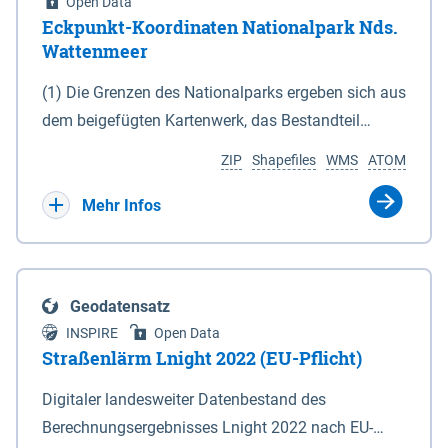
Open Data
Eckpunkt-Koordinaten Nationalpark Nds.
Wattenmeer
(1) Die Grenzen des Nationalparks ergeben sich aus
dem beigefügten Kartenwerk, das Bestandteil
dieses Gesetzes ist: 1. Digitale Topografische Karte
ZIP
Shapefiles
WMS
ATOM
(DTK) im Maßstab 1 : 100 000 (Anlage 2), 2.
verkleinerte Amtliche Karte 1 : 5 000 (AK5) im
Mehr Infos
Maßstab 1 : 10 000 (Anlage 3). Die geografischen
Koordinaten der Anlagen 2 und 3 sind im
geodätischen Referenzsystem WGS 84 sowie als
Geodatensatz
projizierte Koordinaten im Europäischen
INSPIRE
Open Data
Terrestrischen Referenzsystem 1989 (ETRS 89) mit
Straßenlärm Lnight 2022 (EU-Pflicht)
der Universalen Transversalen Mercator-Abbildung
Digitaler landesweiter Datenbestand des
bezogen auf die Zone 32 N (UTM 32N) dargestellt
Berechnungsergebnisses Lnight 2022 nach EU-
(Anlage 4); Gleiches gilt für die geografischen