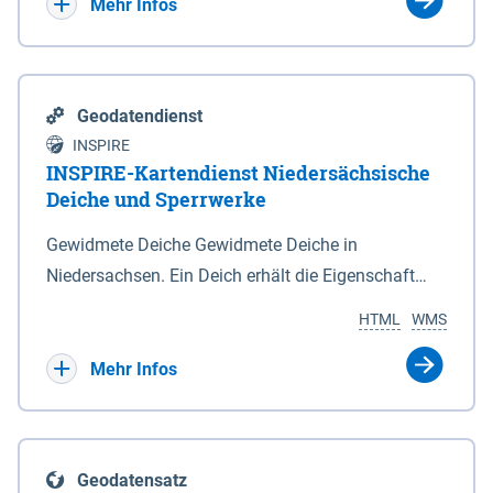
Bebauungsplänen keine neuen Flächen bzw.
Mehr Infos
Gebiete für Wohnnutzungen und besonders
lärmempfindliche Einrichtungen dargestellt oder
festgesetzt werden.
Geodatendienst
INSPIRE
INSPIRE-Kartendienst Niedersächsische
Deiche und Sperrwerke
Gewidmete Deiche Gewidmete Deiche in
Niedersachsen. Ein Deich erhält die Eigenschaft
eines Hauptdeiches, Hochwasserdeiches oder
HTML
WMS
Schutzdeiches durch Widmung, die die
Deichbehörde durch Verordnung ausspricht. Für
Mehr Infos
gewidmete Deiche gelten die Bestimmungen des
Niedersächsischen Deichgesetzes (NDG). Die
Widmung "2.Deichlinie" ist im Datenbestand nicht
Geodatensatz
enthalten. Sperrwerke Sperrwerke sind Bauwerke