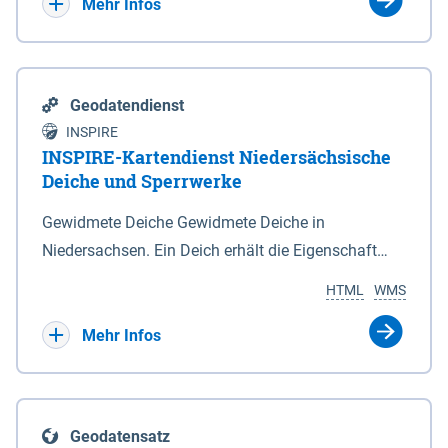
Bebauungsplänen keine neuen Flächen bzw.
Mehr Infos
Gebiete für Wohnnutzungen und besonders
lärmempfindliche Einrichtungen dargestellt oder
festgesetzt werden.
Geodatendienst
INSPIRE
INSPIRE-Kartendienst Niedersächsische
Deiche und Sperrwerke
Gewidmete Deiche Gewidmete Deiche in
Niedersachsen. Ein Deich erhält die Eigenschaft
eines Hauptdeiches, Hochwasserdeiches oder
HTML
WMS
Schutzdeiches durch Widmung, die die
Deichbehörde durch Verordnung ausspricht. Für
Mehr Infos
gewidmete Deiche gelten die Bestimmungen des
Niedersächsischen Deichgesetzes (NDG). Die
Widmung "2.Deichlinie" ist im Datenbestand nicht
Geodatensatz
enthalten. Sperrwerke Sperrwerke sind Bauwerke