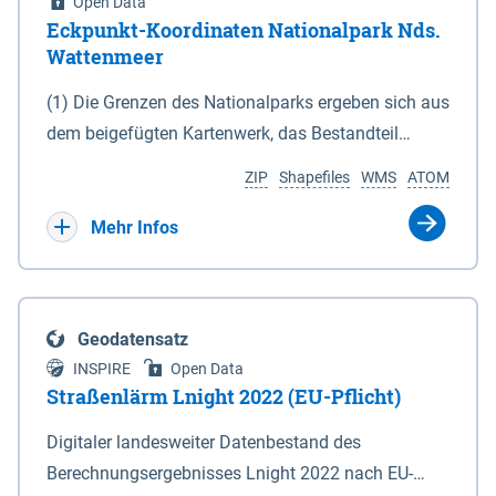
Open Data
Eckpunkt-Koordinaten Nationalpark Nds.
Wattenmeer
(1) Die Grenzen des Nationalparks ergeben sich aus
dem beigefügten Kartenwerk, das Bestandteil
dieses Gesetzes ist: 1. Digitale Topografische Karte
ZIP
Shapefiles
WMS
ATOM
(DTK) im Maßstab 1 : 100 000 (Anlage 2), 2.
verkleinerte Amtliche Karte 1 : 5 000 (AK5) im
Mehr Infos
Maßstab 1 : 10 000 (Anlage 3). Die geografischen
Koordinaten der Anlagen 2 und 3 sind im
geodätischen Referenzsystem WGS 84 sowie als
Geodatensatz
projizierte Koordinaten im Europäischen
INSPIRE
Open Data
Terrestrischen Referenzsystem 1989 (ETRS 89) mit
Straßenlärm Lnight 2022 (EU-Pflicht)
der Universalen Transversalen Mercator-Abbildung
Digitaler landesweiter Datenbestand des
bezogen auf die Zone 32 N (UTM 32N) dargestellt
Berechnungsergebnisses Lnight 2022 nach EU-
(Anlage 4); Gleiches gilt für die geografischen