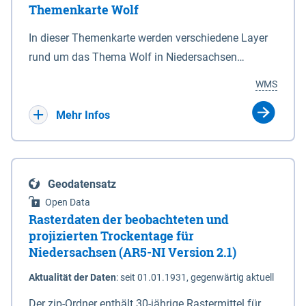
Themenkarte Wolf
mit Sperrvorrichtungen in Tidegewässern, die dem
Schutz eines Gebietes vor erhöhten Tiden, vor allem
In dieser Themenkarte werden verschiedene Layer
vor Sturmfluten, zu dienen bestimmt sind (§2 Abs.3
rund um das Thema Wolf in Niedersachsen
NDG). Ein Bauwerk der genannten Art erhält die
kombiniert dargestellt – darunter Nutztierrisse
WMS
Eigenschaft eines Sperrwerkes durch Widmung, die
sowie Status der bestehenden Wolfsterritorien im
die Deichbehörde durch Verordnung ausspricht.
laufenden Monitoringjahr.
Mehr Infos
Geodatensatz
Open Data
Rasterdaten der beobachteten und
projizierten Trockentage für
Niedersachsen (AR5-NI Version 2.1)
Aktualität der Daten
:
seit 01.01.1931, gegenwärtig aktuell
Der zip-Ordner enthält 30-jährige Rastermittel für