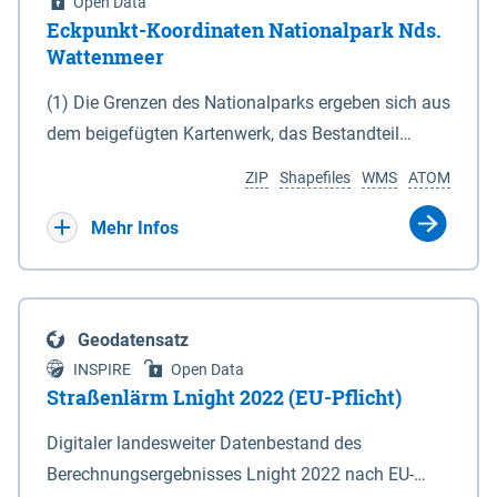
Open Data
Eckpunkt-Koordinaten Nationalpark Nds.
Wattenmeer
(1) Die Grenzen des Nationalparks ergeben sich aus
dem beigefügten Kartenwerk, das Bestandteil
dieses Gesetzes ist: 1. Digitale Topografische Karte
ZIP
Shapefiles
WMS
ATOM
(DTK) im Maßstab 1 : 100 000 (Anlage 2), 2.
verkleinerte Amtliche Karte 1 : 5 000 (AK5) im
Mehr Infos
Maßstab 1 : 10 000 (Anlage 3). Die geografischen
Koordinaten der Anlagen 2 und 3 sind im
geodätischen Referenzsystem WGS 84 sowie als
Geodatensatz
projizierte Koordinaten im Europäischen
INSPIRE
Open Data
Terrestrischen Referenzsystem 1989 (ETRS 89) mit
Straßenlärm Lnight 2022 (EU-Pflicht)
der Universalen Transversalen Mercator-Abbildung
Digitaler landesweiter Datenbestand des
bezogen auf die Zone 32 N (UTM 32N) dargestellt
Berechnungsergebnisses Lnight 2022 nach EU-
(Anlage 4); Gleiches gilt für die geografischen