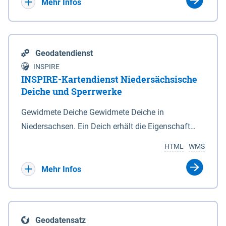
Bebauungsplänen keine neuen Flächen bzw.
Mehr Infos
Gebiete für Wohnnutzungen und besonders
lärmempfindliche Einrichtungen dargestellt oder
festgesetzt werden.
Geodatendienst
INSPIRE
INSPIRE-Kartendienst Niedersächsische
Deiche und Sperrwerke
Gewidmete Deiche Gewidmete Deiche in
Niedersachsen. Ein Deich erhält die Eigenschaft
eines Hauptdeiches, Hochwasserdeiches oder
HTML
WMS
Schutzdeiches durch Widmung, die die
Deichbehörde durch Verordnung ausspricht. Für
Mehr Infos
gewidmete Deiche gelten die Bestimmungen des
Niedersächsischen Deichgesetzes (NDG). Die
Widmung "2.Deichlinie" ist im Datenbestand nicht
Geodatensatz
enthalten. Sperrwerke Sperrwerke sind Bauwerke