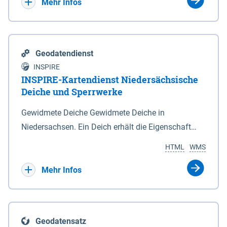
Bebauungsplänen keine neuen Flächen bzw.
Mehr Infos
Gebiete für Wohnnutzungen und besonders
lärmempfindliche Einrichtungen dargestellt oder
festgesetzt werden.
Geodatendienst
INSPIRE
INSPIRE-Kartendienst Niedersächsische
Deiche und Sperrwerke
Gewidmete Deiche Gewidmete Deiche in
Niedersachsen. Ein Deich erhält die Eigenschaft
eines Hauptdeiches, Hochwasserdeiches oder
HTML
WMS
Schutzdeiches durch Widmung, die die
Deichbehörde durch Verordnung ausspricht. Für
Mehr Infos
gewidmete Deiche gelten die Bestimmungen des
Niedersächsischen Deichgesetzes (NDG). Die
Widmung "2.Deichlinie" ist im Datenbestand nicht
Geodatensatz
enthalten. Sperrwerke Sperrwerke sind Bauwerke