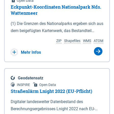
Open Data
Eckpunkt-Koordinaten Nationalpark Nds.
Wattenmeer
(1) Die Grenzen des Nationalparks ergeben sich aus
dem beigefügten Kartenwerk, das Bestandteil
dieses Gesetzes ist: 1. Digitale Topografische Karte
ZIP
Shapefiles
WMS
ATOM
(DTK) im Maßstab 1 : 100 000 (Anlage 2), 2.
verkleinerte Amtliche Karte 1 : 5 000 (AK5) im
Mehr Infos
Maßstab 1 : 10 000 (Anlage 3). Die geografischen
Koordinaten der Anlagen 2 und 3 sind im
geodätischen Referenzsystem WGS 84 sowie als
Geodatensatz
projizierte Koordinaten im Europäischen
INSPIRE
Open Data
Terrestrischen Referenzsystem 1989 (ETRS 89) mit
Straßenlärm Lnight 2022 (EU-Pflicht)
der Universalen Transversalen Mercator-Abbildung
Digitaler landesweiter Datenbestand des
bezogen auf die Zone 32 N (UTM 32N) dargestellt
Berechnungsergebnisses Lnight 2022 nach EU-
(Anlage 4); Gleiches gilt für die geografischen