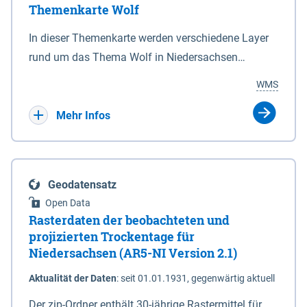
Themenkarte Wolf
mit Sperrvorrichtungen in Tidegewässern, die dem
Schutz eines Gebietes vor erhöhten Tiden, vor allem
In dieser Themenkarte werden verschiedene Layer
vor Sturmfluten, zu dienen bestimmt sind (§2 Abs.3
rund um das Thema Wolf in Niedersachsen
NDG). Ein Bauwerk der genannten Art erhält die
kombiniert dargestellt – darunter Nutztierrisse
WMS
Eigenschaft eines Sperrwerkes durch Widmung, die
sowie Status der bestehenden Wolfsterritorien im
die Deichbehörde durch Verordnung ausspricht.
laufenden Monitoringjahr.
Mehr Infos
Geodatensatz
Open Data
Rasterdaten der beobachteten und
projizierten Trockentage für
Niedersachsen (AR5-NI Version 2.1)
Aktualität der Daten
:
seit 01.01.1931, gegenwärtig aktuell
Der zip-Ordner enthält 30-jährige Rastermittel für