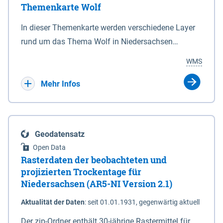
Themenkarte Wolf
mit Sperrvorrichtungen in Tidegewässern, die dem
Schutz eines Gebietes vor erhöhten Tiden, vor allem
In dieser Themenkarte werden verschiedene Layer
vor Sturmfluten, zu dienen bestimmt sind (§2 Abs.3
rund um das Thema Wolf in Niedersachsen
NDG). Ein Bauwerk der genannten Art erhält die
kombiniert dargestellt – darunter Nutztierrisse
WMS
Eigenschaft eines Sperrwerkes durch Widmung, die
sowie Status der bestehenden Wolfsterritorien im
die Deichbehörde durch Verordnung ausspricht.
laufenden Monitoringjahr.
Mehr Infos
Geodatensatz
Open Data
Rasterdaten der beobachteten und
projizierten Trockentage für
Niedersachsen (AR5-NI Version 2.1)
Aktualität der Daten
:
seit 01.01.1931, gegenwärtig aktuell
Der zip-Ordner enthält 30-jährige Rastermittel für