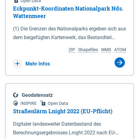
Open Data
Eckpunkt-Koordinaten Nationalpark Nds.
Wattenmeer
(1) Die Grenzen des Nationalparks ergeben sich aus
dem beigefügten Kartenwerk, das Bestandteil
dieses Gesetzes ist: 1. Digitale Topografische Karte
ZIP
Shapefiles
WMS
ATOM
(DTK) im Maßstab 1 : 100 000 (Anlage 2), 2.
verkleinerte Amtliche Karte 1 : 5 000 (AK5) im
Mehr Infos
Maßstab 1 : 10 000 (Anlage 3). Die geografischen
Koordinaten der Anlagen 2 und 3 sind im
geodätischen Referenzsystem WGS 84 sowie als
Geodatensatz
projizierte Koordinaten im Europäischen
INSPIRE
Open Data
Terrestrischen Referenzsystem 1989 (ETRS 89) mit
Straßenlärm Lnight 2022 (EU-Pflicht)
der Universalen Transversalen Mercator-Abbildung
Digitaler landesweiter Datenbestand des
bezogen auf die Zone 32 N (UTM 32N) dargestellt
Berechnungsergebnisses Lnight 2022 nach EU-
(Anlage 4); Gleiches gilt für die geografischen