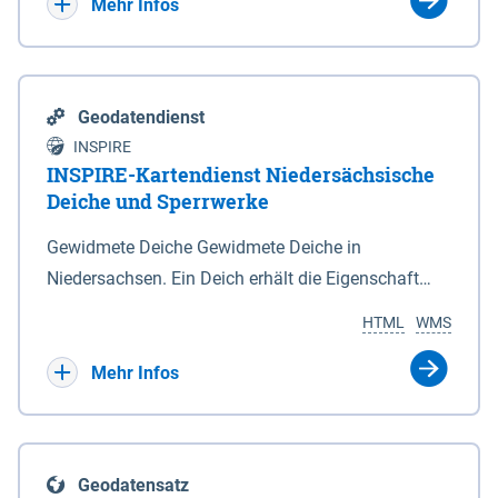
Bebauungsplänen keine neuen Flächen bzw.
Mehr Infos
Gebiete für Wohnnutzungen und besonders
lärmempfindliche Einrichtungen dargestellt oder
festgesetzt werden.
Geodatendienst
INSPIRE
INSPIRE-Kartendienst Niedersächsische
Deiche und Sperrwerke
Gewidmete Deiche Gewidmete Deiche in
Niedersachsen. Ein Deich erhält die Eigenschaft
eines Hauptdeiches, Hochwasserdeiches oder
HTML
WMS
Schutzdeiches durch Widmung, die die
Deichbehörde durch Verordnung ausspricht. Für
Mehr Infos
gewidmete Deiche gelten die Bestimmungen des
Niedersächsischen Deichgesetzes (NDG). Die
Widmung "2.Deichlinie" ist im Datenbestand nicht
Geodatensatz
enthalten. Sperrwerke Sperrwerke sind Bauwerke