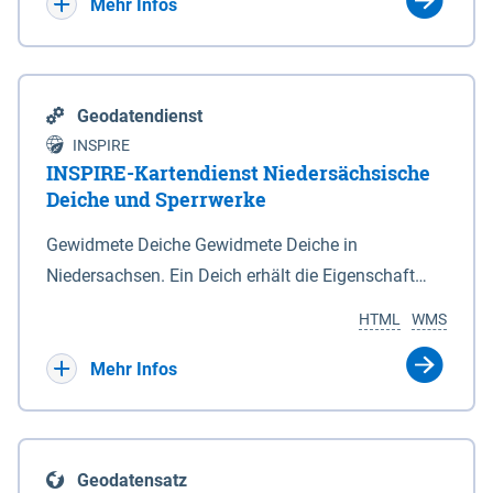
Bebauungsplänen keine neuen Flächen bzw.
Mehr Infos
Gebiete für Wohnnutzungen und besonders
lärmempfindliche Einrichtungen dargestellt oder
festgesetzt werden.
Geodatendienst
INSPIRE
INSPIRE-Kartendienst Niedersächsische
Deiche und Sperrwerke
Gewidmete Deiche Gewidmete Deiche in
Niedersachsen. Ein Deich erhält die Eigenschaft
eines Hauptdeiches, Hochwasserdeiches oder
HTML
WMS
Schutzdeiches durch Widmung, die die
Deichbehörde durch Verordnung ausspricht. Für
Mehr Infos
gewidmete Deiche gelten die Bestimmungen des
Niedersächsischen Deichgesetzes (NDG). Die
Widmung "2.Deichlinie" ist im Datenbestand nicht
Geodatensatz
enthalten. Sperrwerke Sperrwerke sind Bauwerke