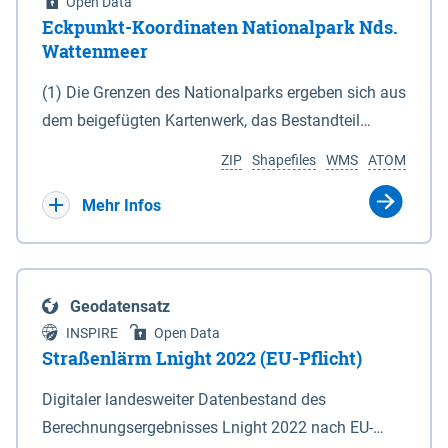
Open Data
Eckpunkt-Koordinaten Nationalpark Nds.
Wattenmeer
(1) Die Grenzen des Nationalparks ergeben sich aus
dem beigefügten Kartenwerk, das Bestandteil
dieses Gesetzes ist: 1. Digitale Topografische Karte
ZIP
Shapefiles
WMS
ATOM
(DTK) im Maßstab 1 : 100 000 (Anlage 2), 2.
verkleinerte Amtliche Karte 1 : 5 000 (AK5) im
Mehr Infos
Maßstab 1 : 10 000 (Anlage 3). Die geografischen
Koordinaten der Anlagen 2 und 3 sind im
geodätischen Referenzsystem WGS 84 sowie als
Geodatensatz
projizierte Koordinaten im Europäischen
INSPIRE
Open Data
Terrestrischen Referenzsystem 1989 (ETRS 89) mit
Straßenlärm Lnight 2022 (EU-Pflicht)
der Universalen Transversalen Mercator-Abbildung
Digitaler landesweiter Datenbestand des
bezogen auf die Zone 32 N (UTM 32N) dargestellt
Berechnungsergebnisses Lnight 2022 nach EU-
(Anlage 4); Gleiches gilt für die geografischen