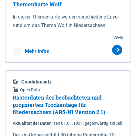
Themenkarte Wolf
mit Sperrvorrichtungen in Tidegewässern, die dem
Schutz eines Gebietes vor erhöhten Tiden, vor allem
In dieser Themenkarte werden verschiedene Layer
vor Sturmfluten, zu dienen bestimmt sind (§2 Abs.3
rund um das Thema Wolf in Niedersachsen
NDG). Ein Bauwerk der genannten Art erhält die
kombiniert dargestellt – darunter Nutztierrisse
WMS
Eigenschaft eines Sperrwerkes durch Widmung, die
sowie Status der bestehenden Wolfsterritorien im
die Deichbehörde durch Verordnung ausspricht.
laufenden Monitoringjahr.
Mehr Infos
Geodatensatz
Open Data
Rasterdaten der beobachteten und
projizierten Trockentage für
Niedersachsen (AR5-NI Version 2.1)
Aktualität der Daten
:
seit 01.01.1931, gegenwärtig aktuell
Der zip-Ordner enthält 30-jährige Rastermittel für