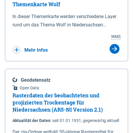
Themenkarte Wolf
mit Sperrvorrichtungen in Tidegewässern, die dem
Schutz eines Gebietes vor erhöhten Tiden, vor allem
In dieser Themenkarte werden verschiedene Layer
vor Sturmfluten, zu dienen bestimmt sind (§2 Abs.3
rund um das Thema Wolf in Niedersachsen
NDG). Ein Bauwerk der genannten Art erhält die
kombiniert dargestellt – darunter Nutztierrisse
WMS
Eigenschaft eines Sperrwerkes durch Widmung, die
sowie Status der bestehenden Wolfsterritorien im
die Deichbehörde durch Verordnung ausspricht.
laufenden Monitoringjahr.
Mehr Infos
Geodatensatz
Open Data
Rasterdaten der beobachteten und
projizierten Trockentage für
Niedersachsen (AR5-NI Version 2.1)
Aktualität der Daten
:
seit 01.01.1931, gegenwärtig aktuell
Der zip-Ordner enthält 30-jährige Rastermittel für