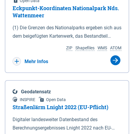
Open Data
Eckpunkt-Koordinaten Nationalpark Nds.
Wattenmeer
(1) Die Grenzen des Nationalparks ergeben sich aus
dem beigefügten Kartenwerk, das Bestandteil
dieses Gesetzes ist: 1. Digitale Topografische Karte
ZIP
Shapefiles
WMS
ATOM
(DTK) im Maßstab 1 : 100 000 (Anlage 2), 2.
verkleinerte Amtliche Karte 1 : 5 000 (AK5) im
Mehr Infos
Maßstab 1 : 10 000 (Anlage 3). Die geografischen
Koordinaten der Anlagen 2 und 3 sind im
geodätischen Referenzsystem WGS 84 sowie als
Geodatensatz
projizierte Koordinaten im Europäischen
INSPIRE
Open Data
Terrestrischen Referenzsystem 1989 (ETRS 89) mit
Straßenlärm Lnight 2022 (EU-Pflicht)
der Universalen Transversalen Mercator-Abbildung
Digitaler landesweiter Datenbestand des
bezogen auf die Zone 32 N (UTM 32N) dargestellt
Berechnungsergebnisses Lnight 2022 nach EU-
(Anlage 4); Gleiches gilt für die geografischen