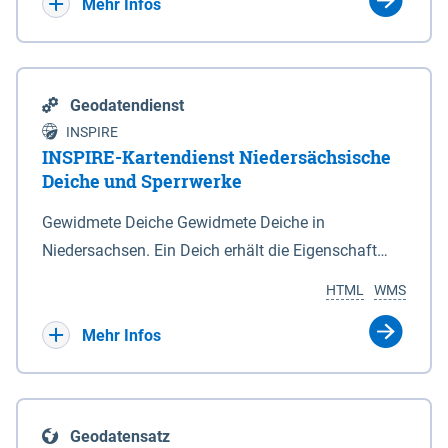
Bebauungsplänen keine neuen Flächen bzw.
Mehr Infos
Gebiete für Wohnnutzungen und besonders
lärmempfindliche Einrichtungen dargestellt oder
festgesetzt werden.
Geodatendienst
INSPIRE
INSPIRE-Kartendienst Niedersächsische
Deiche und Sperrwerke
Gewidmete Deiche Gewidmete Deiche in
Niedersachsen. Ein Deich erhält die Eigenschaft
eines Hauptdeiches, Hochwasserdeiches oder
HTML
WMS
Schutzdeiches durch Widmung, die die
Deichbehörde durch Verordnung ausspricht. Für
Mehr Infos
gewidmete Deiche gelten die Bestimmungen des
Niedersächsischen Deichgesetzes (NDG). Die
Widmung "2.Deichlinie" ist im Datenbestand nicht
Geodatensatz
enthalten. Sperrwerke Sperrwerke sind Bauwerke