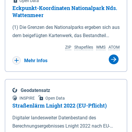
Open Data
Eckpunkt-Koordinaten Nationalpark Nds.
Wattenmeer
(1) Die Grenzen des Nationalparks ergeben sich aus
dem beigefügten Kartenwerk, das Bestandteil
dieses Gesetzes ist: 1. Digitale Topografische Karte
ZIP
Shapefiles
WMS
ATOM
(DTK) im Maßstab 1 : 100 000 (Anlage 2), 2.
verkleinerte Amtliche Karte 1 : 5 000 (AK5) im
Mehr Infos
Maßstab 1 : 10 000 (Anlage 3). Die geografischen
Koordinaten der Anlagen 2 und 3 sind im
geodätischen Referenzsystem WGS 84 sowie als
Geodatensatz
projizierte Koordinaten im Europäischen
INSPIRE
Open Data
Terrestrischen Referenzsystem 1989 (ETRS 89) mit
Straßenlärm Lnight 2022 (EU-Pflicht)
der Universalen Transversalen Mercator-Abbildung
Digitaler landesweiter Datenbestand des
bezogen auf die Zone 32 N (UTM 32N) dargestellt
Berechnungsergebnisses Lnight 2022 nach EU-
(Anlage 4); Gleiches gilt für die geografischen