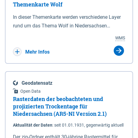
Themenkarte Wolf
mit Sperrvorrichtungen in Tidegewässern, die dem
Schutz eines Gebietes vor erhöhten Tiden, vor allem
In dieser Themenkarte werden verschiedene Layer
vor Sturmfluten, zu dienen bestimmt sind (§2 Abs.3
rund um das Thema Wolf in Niedersachsen
NDG). Ein Bauwerk der genannten Art erhält die
kombiniert dargestellt – darunter Nutztierrisse
WMS
Eigenschaft eines Sperrwerkes durch Widmung, die
sowie Status der bestehenden Wolfsterritorien im
die Deichbehörde durch Verordnung ausspricht.
laufenden Monitoringjahr.
Mehr Infos
Geodatensatz
Open Data
Rasterdaten der beobachteten und
projizierten Trockentage für
Niedersachsen (AR5-NI Version 2.1)
Aktualität der Daten
:
seit 01.01.1931, gegenwärtig aktuell
Der zip-Ordner enthält 30-jährige Rastermittel für