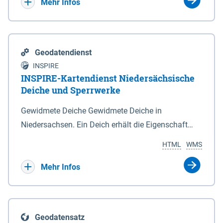
Bebauungsplänen keine neuen Flächen bzw.
Mehr Infos
Gebiete für Wohnnutzungen und besonders
lärmempfindliche Einrichtungen dargestellt oder
festgesetzt werden.
Geodatendienst
INSPIRE
INSPIRE-Kartendienst Niedersächsische
Deiche und Sperrwerke
Gewidmete Deiche Gewidmete Deiche in
Niedersachsen. Ein Deich erhält die Eigenschaft
eines Hauptdeiches, Hochwasserdeiches oder
HTML
WMS
Schutzdeiches durch Widmung, die die
Deichbehörde durch Verordnung ausspricht. Für
Mehr Infos
gewidmete Deiche gelten die Bestimmungen des
Niedersächsischen Deichgesetzes (NDG). Die
Widmung "2.Deichlinie" ist im Datenbestand nicht
Geodatensatz
enthalten. Sperrwerke Sperrwerke sind Bauwerke