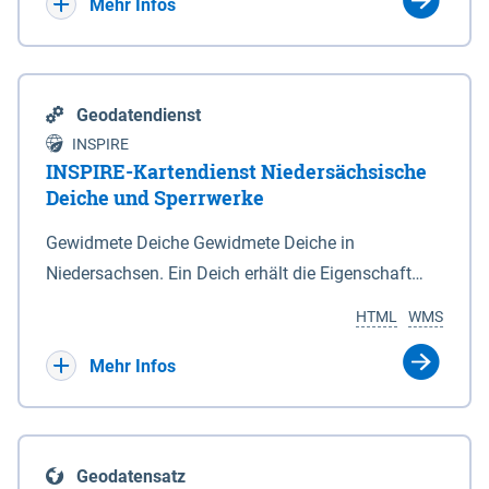
Bebauungsplänen keine neuen Flächen bzw.
Mehr Infos
Gebiete für Wohnnutzungen und besonders
lärmempfindliche Einrichtungen dargestellt oder
festgesetzt werden.
Geodatendienst
INSPIRE
INSPIRE-Kartendienst Niedersächsische
Deiche und Sperrwerke
Gewidmete Deiche Gewidmete Deiche in
Niedersachsen. Ein Deich erhält die Eigenschaft
eines Hauptdeiches, Hochwasserdeiches oder
HTML
WMS
Schutzdeiches durch Widmung, die die
Deichbehörde durch Verordnung ausspricht. Für
Mehr Infos
gewidmete Deiche gelten die Bestimmungen des
Niedersächsischen Deichgesetzes (NDG). Die
Widmung "2.Deichlinie" ist im Datenbestand nicht
Geodatensatz
enthalten. Sperrwerke Sperrwerke sind Bauwerke