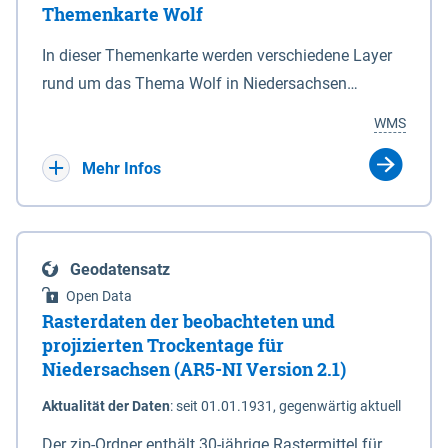
Themenkarte Wolf
mit Sperrvorrichtungen in Tidegewässern, die dem
Schutz eines Gebietes vor erhöhten Tiden, vor allem
In dieser Themenkarte werden verschiedene Layer
vor Sturmfluten, zu dienen bestimmt sind (§2 Abs.3
rund um das Thema Wolf in Niedersachsen
NDG). Ein Bauwerk der genannten Art erhält die
kombiniert dargestellt – darunter Nutztierrisse
WMS
Eigenschaft eines Sperrwerkes durch Widmung, die
sowie Status der bestehenden Wolfsterritorien im
die Deichbehörde durch Verordnung ausspricht.
laufenden Monitoringjahr.
Mehr Infos
Geodatensatz
Open Data
Rasterdaten der beobachteten und
projizierten Trockentage für
Niedersachsen (AR5-NI Version 2.1)
Aktualität der Daten
:
seit 01.01.1931, gegenwärtig aktuell
Der zip-Ordner enthält 30-jährige Rastermittel für