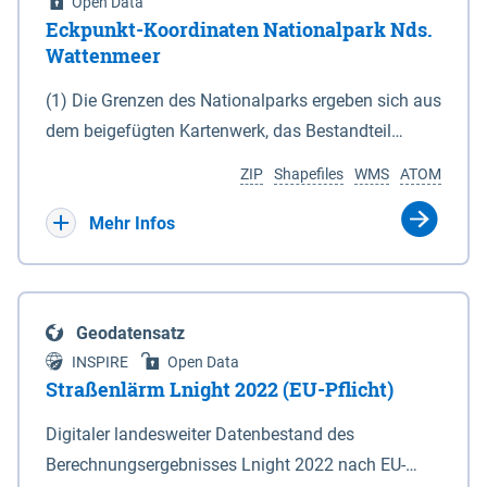
Open Data
Eckpunkt-Koordinaten Nationalpark Nds.
Wattenmeer
(1) Die Grenzen des Nationalparks ergeben sich aus
dem beigefügten Kartenwerk, das Bestandteil
dieses Gesetzes ist: 1. Digitale Topografische Karte
ZIP
Shapefiles
WMS
ATOM
(DTK) im Maßstab 1 : 100 000 (Anlage 2), 2.
verkleinerte Amtliche Karte 1 : 5 000 (AK5) im
Mehr Infos
Maßstab 1 : 10 000 (Anlage 3). Die geografischen
Koordinaten der Anlagen 2 und 3 sind im
geodätischen Referenzsystem WGS 84 sowie als
Geodatensatz
projizierte Koordinaten im Europäischen
INSPIRE
Open Data
Terrestrischen Referenzsystem 1989 (ETRS 89) mit
Straßenlärm Lnight 2022 (EU-Pflicht)
der Universalen Transversalen Mercator-Abbildung
Digitaler landesweiter Datenbestand des
bezogen auf die Zone 32 N (UTM 32N) dargestellt
Berechnungsergebnisses Lnight 2022 nach EU-
(Anlage 4); Gleiches gilt für die geografischen