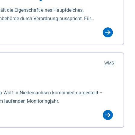
lt die Eigenschaft eines Hauptdeiches,
hbehörde durch Verordnung ausspricht. Für
ichgesetzes (NDG). Die Widmung "2.Deichlinie" ist
, zu dienen bestimmt sind (§2 Abs.3 NDG). Ein Bauwerk
idmung, die die Deichbehörde durch Verordnung
WMS
Wolf in Niedersachsen kombiniert dargestellt –
im laufenden Monitoringjahr.