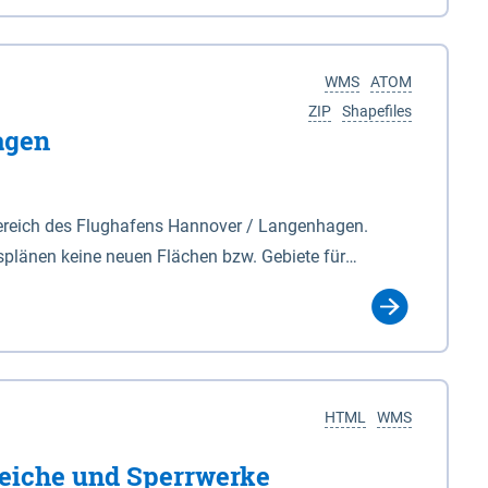
nackenburg im Osten und Hohnstorf (Elbe) im Westen
s Biosphärenreservat umfasst Teile der Landkreise
WMS
ATOM
ZIP
Shapefiles
agen
ereich des Flughafens Hannover / Langenhagen.
plänen keine neuen Flächen bzw. Gebiete für
tellt oder festgesetzt werden.
HTML
WMS
eiche und Sperrwerke