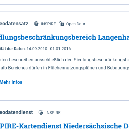
s Niedersachsen (vgl. Abb. 4-1) entlang der Elbe zwischen Sch
mkilometer 472,5 bei Schnackenburg bis 569 bei Lauenburg). Da
w-Dannenberg und Lüneburg.
eodatensatz
INSPIRE
Open Data
dlungsbeschränkungsbereich Langenh
ität der Daten
:
14.09.2010 - 01.01.2016
aten beschreiben ausschließlich den Siedlungsbeschränkungsb
halb Bereiches dürfen in Flächennutzungsplänen und Bebauungs
utzungen und besonders lärmempfindliche Einrichtungen darges
Mehr Infos
eodatendienst
INSPIRE
PIRE-Kartendienst Niedersächsische D