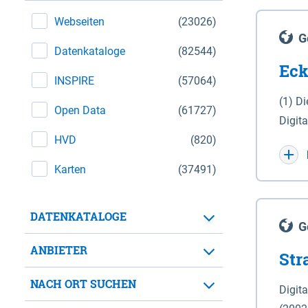
Webseiten
(23026)
G
Datenkataloge
(82544)
Eck
INSPIRE
(57064)
(1) D
Open Data
(61727)
Digit
HVD
(820)
Maßstab 1 : 10 000 (A
WGS 8
Karten
(37491)
Unive
für d
DATENKATALOGE
der in 
G
Natio
ANBIETER
Str
zwisc
nicht
NACH ORT SUCHEN
Digit
Lande