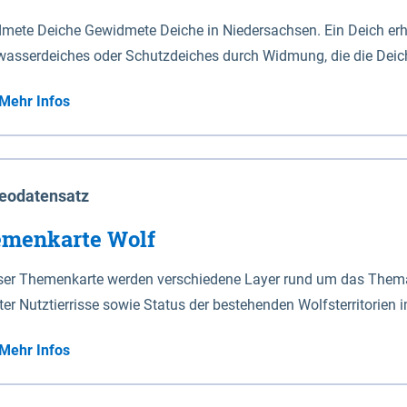
mete Deiche Gewidmete Deiche in Niedersachsen. Ein Deich erhä
asserdeiches oder Schutzdeiches durch Widmung, die die Deic
mete Deiche gelten die Bestimmungen des Niedersächsischen De
Mehr Infos
t enthalten. Sperrwerke Sperrwerke sind Bauwerke mit Sperrvorrichtungen in Tidegewässern, die dem
z eines Gebietes vor erhöhten Tiden, vor allem vor Sturmfluten
enannten Art erhält die Eigenschaft eines Sperrwerkes durch W
richt.
eodatensatz
menkarte Wolf
eser Themenkarte werden verschiedene Layer rund um das Thema 
ter Nutztierrisse sowie Status der bestehenden Wolfsterritorien 
Mehr Infos