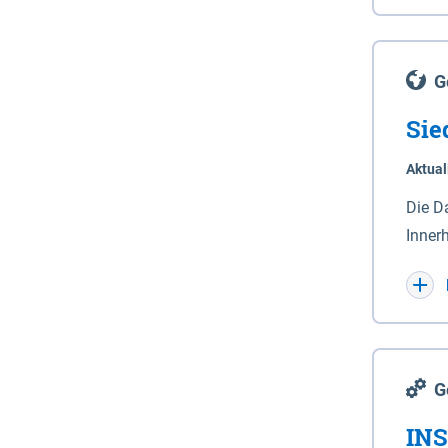
Lande
(Stro
Lücho
G
Sie
Aktual
Die D
Inner
Wohnn
G
INS