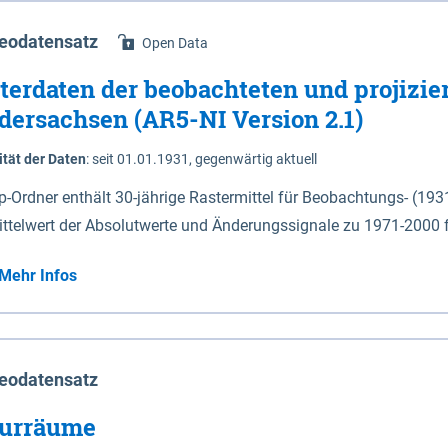
eodatensatz
Open Data
terdaten der beobachteten und projizie
dersachsen (AR5-NI Version 2.1)
ität der Daten
:
seit 01.01.1931, gegenwärtig aktuell
ip-Ordner enthält 30-jährige Rastermittel für Beobachtungs- (19
ittelwert der Absolutwerte und Änderungssignale zu 1971-2000 
P2.6 (2031-2060 und 2071-2100) im Koordinatensystem epsg:4647 (UTM32) 
Mehr Infos
su: Sommer (Jun. - Aug.) - au: Herbst (Sep. - Nov.) - wi: Winter (Dez. - Feb.) - hyr:
logisches Jahr (Nov. - Okt.) - hsu: Hydrologisches Sommerhalbjah
r. - Sep.) - vd: Vegetationsruhe (Okt. - Mär.) Neben den Rasterdaten ist eine
mation zu den Dateinamen und für eine Darstellung im GIS eine 
eodatensatz
lor-code gegeben.
urräume