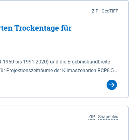
ZIP
GeoTIFF
rten Trockentage für
31-1960 bis 1991-2020) und die Ergebnisbandbreite
für Projektionszeiträume der Klimaszenarien RCP8.5
für die Zeiteinheiten: - yr: Kalenderjahr
r (Mai - Okt.) - hwi: Hydrologisches Winterhalbjahr
Klassifizierung der Rasterdaten mit Klassenname und
ZIP
Shapefiles