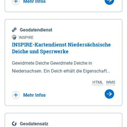
Bebauungsplänen keine neuen Flächen bzw.
Mehr Infos
Gebiete für Wohnnutzungen und besonders
lärmempfindliche Einrichtungen dargestellt oder
festgesetzt werden.
Geodatendienst
INSPIRE
INSPIRE-Kartendienst Niedersächsische
Deiche und Sperrwerke
Gewidmete Deiche Gewidmete Deiche in
Niedersachsen. Ein Deich erhält die Eigenschaft
eines Hauptdeiches, Hochwasserdeiches oder
HTML
WMS
Schutzdeiches durch Widmung, die die
Deichbehörde durch Verordnung ausspricht. Für
Mehr Infos
gewidmete Deiche gelten die Bestimmungen des
Niedersächsischen Deichgesetzes (NDG). Die
Widmung "2.Deichlinie" ist im Datenbestand nicht
Geodatensatz
enthalten. Sperrwerke Sperrwerke sind Bauwerke