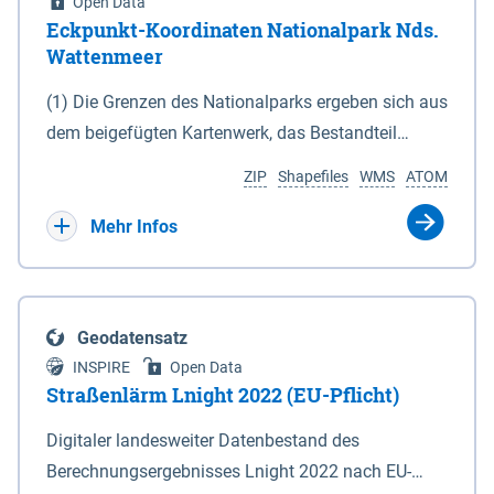
Open Data
Eckpunkt-Koordinaten Nationalpark Nds.
Wattenmeer
(1) Die Grenzen des Nationalparks ergeben sich aus
dem beigefügten Kartenwerk, das Bestandteil
dieses Gesetzes ist: 1. Digitale Topografische Karte
ZIP
Shapefiles
WMS
ATOM
(DTK) im Maßstab 1 : 100 000 (Anlage 2), 2.
verkleinerte Amtliche Karte 1 : 5 000 (AK5) im
Mehr Infos
Maßstab 1 : 10 000 (Anlage 3). Die geografischen
Koordinaten der Anlagen 2 und 3 sind im
geodätischen Referenzsystem WGS 84 sowie als
Geodatensatz
projizierte Koordinaten im Europäischen
INSPIRE
Open Data
Terrestrischen Referenzsystem 1989 (ETRS 89) mit
Straßenlärm Lnight 2022 (EU-Pflicht)
der Universalen Transversalen Mercator-Abbildung
Digitaler landesweiter Datenbestand des
bezogen auf die Zone 32 N (UTM 32N) dargestellt
Berechnungsergebnisses Lnight 2022 nach EU-
(Anlage 4); Gleiches gilt für die geografischen