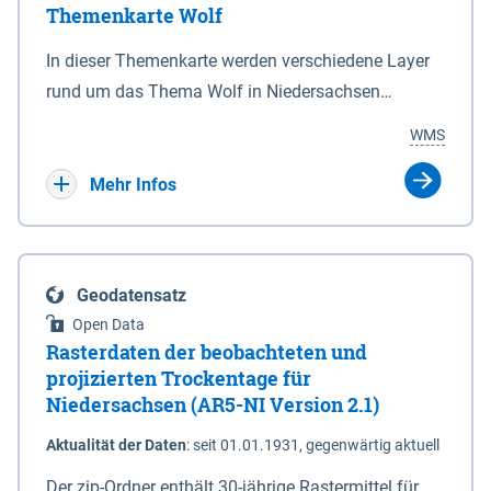
Themenkarte Wolf
mit Sperrvorrichtungen in Tidegewässern, die dem
Schutz eines Gebietes vor erhöhten Tiden, vor allem
In dieser Themenkarte werden verschiedene Layer
vor Sturmfluten, zu dienen bestimmt sind (§2 Abs.3
rund um das Thema Wolf in Niedersachsen
NDG). Ein Bauwerk der genannten Art erhält die
kombiniert dargestellt – darunter Nutztierrisse
WMS
Eigenschaft eines Sperrwerkes durch Widmung, die
sowie Status der bestehenden Wolfsterritorien im
die Deichbehörde durch Verordnung ausspricht.
laufenden Monitoringjahr.
Mehr Infos
Geodatensatz
Open Data
Rasterdaten der beobachteten und
projizierten Trockentage für
Niedersachsen (AR5-NI Version 2.1)
Aktualität der Daten
:
seit 01.01.1931, gegenwärtig aktuell
Der zip-Ordner enthält 30-jährige Rastermittel für