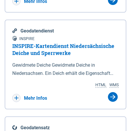
Bebauungsplänen keine neuen Flächen bzw.
Mehr Infos
Gebiete für Wohnnutzungen und besonders
lärmempfindliche Einrichtungen dargestellt oder
festgesetzt werden.
Geodatendienst
INSPIRE
INSPIRE-Kartendienst Niedersächsische
Deiche und Sperrwerke
Gewidmete Deiche Gewidmete Deiche in
Niedersachsen. Ein Deich erhält die Eigenschaft
eines Hauptdeiches, Hochwasserdeiches oder
HTML
WMS
Schutzdeiches durch Widmung, die die
Deichbehörde durch Verordnung ausspricht. Für
Mehr Infos
gewidmete Deiche gelten die Bestimmungen des
Niedersächsischen Deichgesetzes (NDG). Die
Widmung "2.Deichlinie" ist im Datenbestand nicht
Geodatensatz
enthalten. Sperrwerke Sperrwerke sind Bauwerke