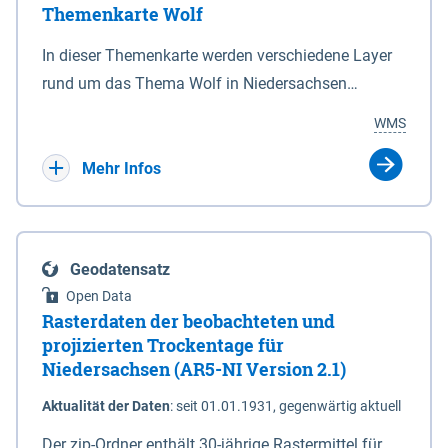
Themenkarte Wolf
mit Sperrvorrichtungen in Tidegewässern, die dem
Schutz eines Gebietes vor erhöhten Tiden, vor allem
In dieser Themenkarte werden verschiedene Layer
vor Sturmfluten, zu dienen bestimmt sind (§2 Abs.3
rund um das Thema Wolf in Niedersachsen
NDG). Ein Bauwerk der genannten Art erhält die
kombiniert dargestellt – darunter Nutztierrisse
WMS
Eigenschaft eines Sperrwerkes durch Widmung, die
sowie Status der bestehenden Wolfsterritorien im
die Deichbehörde durch Verordnung ausspricht.
laufenden Monitoringjahr.
Mehr Infos
Geodatensatz
Open Data
Rasterdaten der beobachteten und
projizierten Trockentage für
Niedersachsen (AR5-NI Version 2.1)
Aktualität der Daten
:
seit 01.01.1931, gegenwärtig aktuell
Der zip-Ordner enthält 30-jährige Rastermittel für