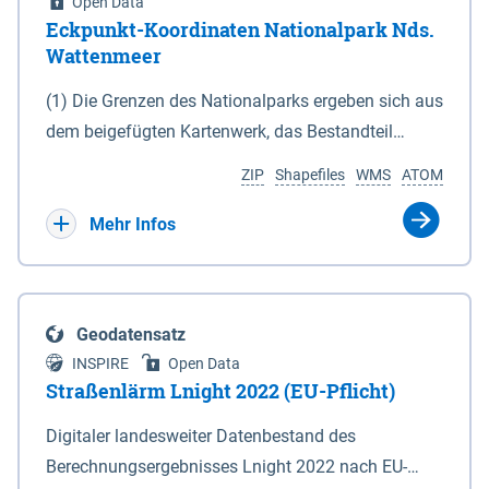
Open Data
Eckpunkt-Koordinaten Nationalpark Nds.
Wattenmeer
(1) Die Grenzen des Nationalparks ergeben sich aus
dem beigefügten Kartenwerk, das Bestandteil
dieses Gesetzes ist: 1. Digitale Topografische Karte
ZIP
Shapefiles
WMS
ATOM
(DTK) im Maßstab 1 : 100 000 (Anlage 2), 2.
verkleinerte Amtliche Karte 1 : 5 000 (AK5) im
Mehr Infos
Maßstab 1 : 10 000 (Anlage 3). Die geografischen
Koordinaten der Anlagen 2 und 3 sind im
geodätischen Referenzsystem WGS 84 sowie als
Geodatensatz
projizierte Koordinaten im Europäischen
INSPIRE
Open Data
Terrestrischen Referenzsystem 1989 (ETRS 89) mit
Straßenlärm Lnight 2022 (EU-Pflicht)
der Universalen Transversalen Mercator-Abbildung
Digitaler landesweiter Datenbestand des
bezogen auf die Zone 32 N (UTM 32N) dargestellt
Berechnungsergebnisses Lnight 2022 nach EU-
(Anlage 4); Gleiches gilt für die geografischen