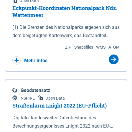
Open Data
Eckpunkt-Koordinaten Nationalpark Nds.
Wattenmeer
(1) Die Grenzen des Nationalparks ergeben sich aus
dem beigefügten Kartenwerk, das Bestandteil
dieses Gesetzes ist: 1. Digitale Topografische Karte
ZIP
Shapefiles
WMS
ATOM
(DTK) im Maßstab 1 : 100 000 (Anlage 2), 2.
verkleinerte Amtliche Karte 1 : 5 000 (AK5) im
Mehr Infos
Maßstab 1 : 10 000 (Anlage 3). Die geografischen
Koordinaten der Anlagen 2 und 3 sind im
geodätischen Referenzsystem WGS 84 sowie als
Geodatensatz
projizierte Koordinaten im Europäischen
INSPIRE
Open Data
Terrestrischen Referenzsystem 1989 (ETRS 89) mit
Straßenlärm Lnight 2022 (EU-Pflicht)
der Universalen Transversalen Mercator-Abbildung
Digitaler landesweiter Datenbestand des
bezogen auf die Zone 32 N (UTM 32N) dargestellt
Berechnungsergebnisses Lnight 2022 nach EU-
(Anlage 4); Gleiches gilt für die geografischen