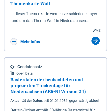
Themenkarte Wolf
mit Sperrvorrichtungen in Tidegewässern, die dem
Schutz eines Gebietes vor erhöhten Tiden, vor allem
In dieser Themenkarte werden verschiedene Layer
vor Sturmfluten, zu dienen bestimmt sind (§2 Abs.3
rund um das Thema Wolf in Niedersachsen
NDG). Ein Bauwerk der genannten Art erhält die
kombiniert dargestellt – darunter Nutztierrisse
WMS
Eigenschaft eines Sperrwerkes durch Widmung, die
sowie Status der bestehenden Wolfsterritorien im
die Deichbehörde durch Verordnung ausspricht.
laufenden Monitoringjahr.
Mehr Infos
Geodatensatz
Open Data
Rasterdaten der beobachteten und
projizierten Trockentage für
Niedersachsen (AR5-NI Version 2.1)
Aktualität der Daten
:
seit 01.01.1931, gegenwärtig aktuell
Der zip-Ordner enthält 30-jährige Rastermittel für