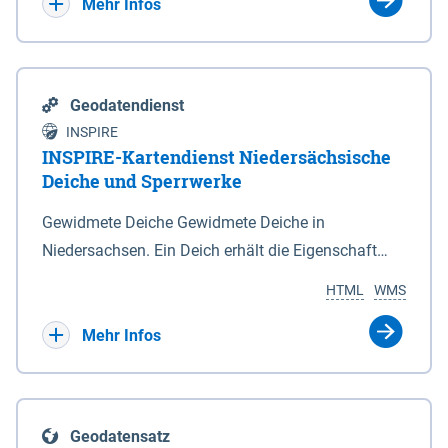
Bebauungsplänen keine neuen Flächen bzw.
Mehr Infos
Gebiete für Wohnnutzungen und besonders
lärmempfindliche Einrichtungen dargestellt oder
festgesetzt werden.
Geodatendienst
INSPIRE
INSPIRE-Kartendienst Niedersächsische
Deiche und Sperrwerke
Gewidmete Deiche Gewidmete Deiche in
Niedersachsen. Ein Deich erhält die Eigenschaft
eines Hauptdeiches, Hochwasserdeiches oder
HTML
WMS
Schutzdeiches durch Widmung, die die
Deichbehörde durch Verordnung ausspricht. Für
Mehr Infos
gewidmete Deiche gelten die Bestimmungen des
Niedersächsischen Deichgesetzes (NDG). Die
Widmung "2.Deichlinie" ist im Datenbestand nicht
Geodatensatz
enthalten. Sperrwerke Sperrwerke sind Bauwerke