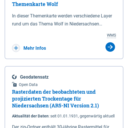
Themenkarte Wolf
mit Sperrvorrichtungen in Tidegewässern, die dem
Schutz eines Gebietes vor erhöhten Tiden, vor allem
In dieser Themenkarte werden verschiedene Layer
vor Sturmfluten, zu dienen bestimmt sind (§2 Abs.3
rund um das Thema Wolf in Niedersachsen
NDG). Ein Bauwerk der genannten Art erhält die
kombiniert dargestellt – darunter Nutztierrisse
WMS
Eigenschaft eines Sperrwerkes durch Widmung, die
sowie Status der bestehenden Wolfsterritorien im
die Deichbehörde durch Verordnung ausspricht.
laufenden Monitoringjahr.
Mehr Infos
Geodatensatz
Open Data
Rasterdaten der beobachteten und
projizierten Trockentage für
Niedersachsen (AR5-NI Version 2.1)
Aktualität der Daten
:
seit 01.01.1931, gegenwärtig aktuell
Der zip-Ordner enthält 30-jährige Rastermittel für