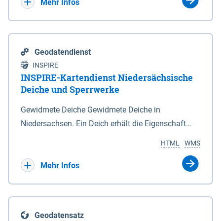
Bebauungsplänen keine neuen Flächen bzw.
Mehr Infos
Gebiete für Wohnnutzungen und besonders
lärmempfindliche Einrichtungen dargestellt oder
festgesetzt werden.
Geodatendienst
INSPIRE
INSPIRE-Kartendienst Niedersächsische
Deiche und Sperrwerke
Gewidmete Deiche Gewidmete Deiche in
Niedersachsen. Ein Deich erhält die Eigenschaft
eines Hauptdeiches, Hochwasserdeiches oder
HTML
WMS
Schutzdeiches durch Widmung, die die
Deichbehörde durch Verordnung ausspricht. Für
Mehr Infos
gewidmete Deiche gelten die Bestimmungen des
Niedersächsischen Deichgesetzes (NDG). Die
Widmung "2.Deichlinie" ist im Datenbestand nicht
Geodatensatz
enthalten. Sperrwerke Sperrwerke sind Bauwerke