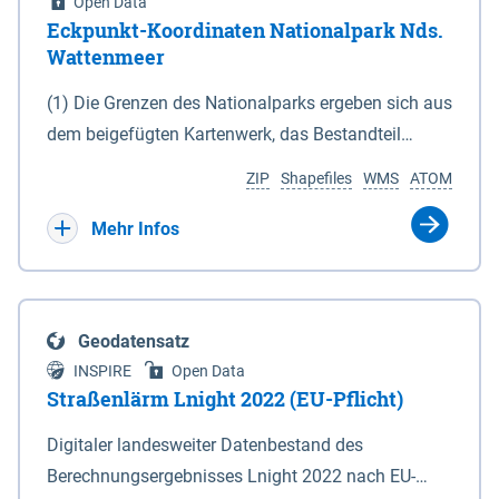
Open Data
Eckpunkt-Koordinaten Nationalpark Nds.
Wattenmeer
(1) Die Grenzen des Nationalparks ergeben sich aus
dem beigefügten Kartenwerk, das Bestandteil
dieses Gesetzes ist: 1. Digitale Topografische Karte
ZIP
Shapefiles
WMS
ATOM
(DTK) im Maßstab 1 : 100 000 (Anlage 2), 2.
verkleinerte Amtliche Karte 1 : 5 000 (AK5) im
Mehr Infos
Maßstab 1 : 10 000 (Anlage 3). Die geografischen
Koordinaten der Anlagen 2 und 3 sind im
geodätischen Referenzsystem WGS 84 sowie als
Geodatensatz
projizierte Koordinaten im Europäischen
INSPIRE
Open Data
Terrestrischen Referenzsystem 1989 (ETRS 89) mit
Straßenlärm Lnight 2022 (EU-Pflicht)
der Universalen Transversalen Mercator-Abbildung
Digitaler landesweiter Datenbestand des
bezogen auf die Zone 32 N (UTM 32N) dargestellt
Berechnungsergebnisses Lnight 2022 nach EU-
(Anlage 4); Gleiches gilt für die geografischen