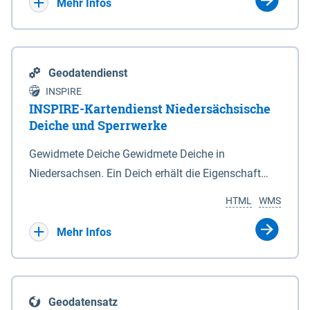
Bebauungsplänen keine neuen Flächen bzw.
Mehr Infos
Gebiete für Wohnnutzungen und besonders
lärmempfindliche Einrichtungen dargestellt oder
festgesetzt werden.
Geodatendienst
INSPIRE
INSPIRE-Kartendienst Niedersächsische
Deiche und Sperrwerke
Gewidmete Deiche Gewidmete Deiche in
Niedersachsen. Ein Deich erhält die Eigenschaft
eines Hauptdeiches, Hochwasserdeiches oder
HTML
WMS
Schutzdeiches durch Widmung, die die
Deichbehörde durch Verordnung ausspricht. Für
Mehr Infos
gewidmete Deiche gelten die Bestimmungen des
Niedersächsischen Deichgesetzes (NDG). Die
Widmung "2.Deichlinie" ist im Datenbestand nicht
Geodatensatz
enthalten. Sperrwerke Sperrwerke sind Bauwerke