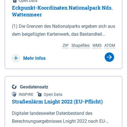
Open Data
Eckpunkt-Koordinaten Nationalpark Nds.
Wattenmeer
(1) Die Grenzen des Nationalparks ergeben sich aus
dem beigefügten Kartenwerk, das Bestandteil
dieses Gesetzes ist: 1. Digitale Topografische Karte
ZIP
Shapefiles
WMS
ATOM
(DTK) im Maßstab 1 : 100 000 (Anlage 2), 2.
verkleinerte Amtliche Karte 1 : 5 000 (AK5) im
Mehr Infos
Maßstab 1 : 10 000 (Anlage 3). Die geografischen
Koordinaten der Anlagen 2 und 3 sind im
geodätischen Referenzsystem WGS 84 sowie als
Geodatensatz
projizierte Koordinaten im Europäischen
INSPIRE
Open Data
Terrestrischen Referenzsystem 1989 (ETRS 89) mit
Straßenlärm Lnight 2022 (EU-Pflicht)
der Universalen Transversalen Mercator-Abbildung
Digitaler landesweiter Datenbestand des
bezogen auf die Zone 32 N (UTM 32N) dargestellt
Berechnungsergebnisses Lnight 2022 nach EU-
(Anlage 4); Gleiches gilt für die geografischen