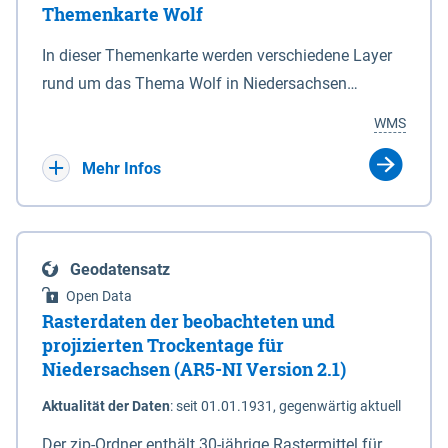
Themenkarte Wolf
mit Sperrvorrichtungen in Tidegewässern, die dem
Schutz eines Gebietes vor erhöhten Tiden, vor allem
In dieser Themenkarte werden verschiedene Layer
vor Sturmfluten, zu dienen bestimmt sind (§2 Abs.3
rund um das Thema Wolf in Niedersachsen
NDG). Ein Bauwerk der genannten Art erhält die
kombiniert dargestellt – darunter Nutztierrisse
WMS
Eigenschaft eines Sperrwerkes durch Widmung, die
sowie Status der bestehenden Wolfsterritorien im
die Deichbehörde durch Verordnung ausspricht.
laufenden Monitoringjahr.
Mehr Infos
Geodatensatz
Open Data
Rasterdaten der beobachteten und
projizierten Trockentage für
Niedersachsen (AR5-NI Version 2.1)
Aktualität der Daten
:
seit 01.01.1931, gegenwärtig aktuell
Der zip-Ordner enthält 30-jährige Rastermittel für