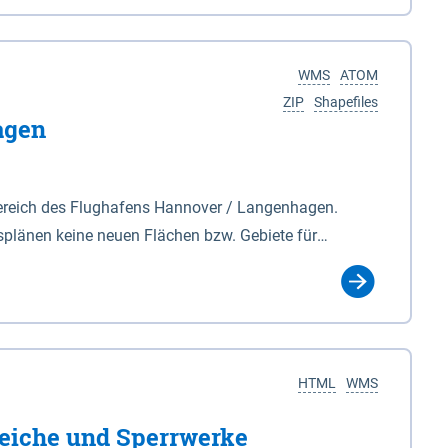
nackenburg im Osten und Hohnstorf (Elbe) im Westen
s Biosphärenreservat umfasst Teile der Landkreise
WMS
ATOM
ZIP
Shapefiles
agen
ereich des Flughafens Hannover / Langenhagen.
plänen keine neuen Flächen bzw. Gebiete für
tellt oder festgesetzt werden.
HTML
WMS
eiche und Sperrwerke