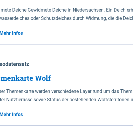
mete Deiche Gewidmete Deiche in Niedersachsen. Ein Deich erhä
asserdeiches oder Schutzdeiches durch Widmung, die die Deic
mete Deiche gelten die Bestimmungen des Niedersächsischen De
Mehr Infos
t enthalten. Sperrwerke Sperrwerke sind Bauwerke mit Sperrvorrichtungen in Tidegewässern, die dem
z eines Gebietes vor erhöhten Tiden, vor allem vor Sturmfluten
enannten Art erhält die Eigenschaft eines Sperrwerkes durch W
richt.
eodatensatz
menkarte Wolf
eser Themenkarte werden verschiedene Layer rund um das Thema 
ter Nutztierrisse sowie Status der bestehenden Wolfsterritorien 
Mehr Infos