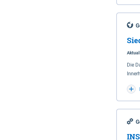
Lande
(Stro
Lücho
G
Sie
Aktual
Die D
Inner
Wohnn
G
INS