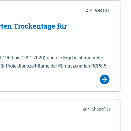
ZIP
GeoTIFF
rten Trockentage für
31-1960 bis 1991-2020) und die Ergebnisbandbreite
für Projektionszeiträume der Klimaszenarien RCP8.5
für die Zeiteinheiten: - yr: Kalenderjahr
r (Mai - Okt.) - hwi: Hydrologisches Winterhalbjahr
Klassifizierung der Rasterdaten mit Klassenname und
ZIP
Shapefiles