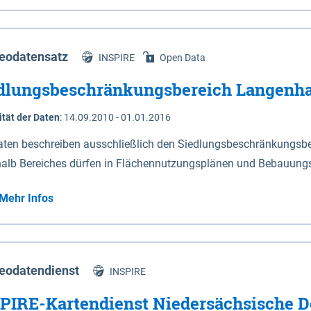
s Niedersachsen (vgl. Abb. 4-1) entlang der Elbe zwischen Sch
mkilometer 472,5 bei Schnackenburg bis 569 bei Lauenburg). Da
w-Dannenberg und Lüneburg.
eodatensatz
INSPIRE
Open Data
dlungsbeschränkungsbereich Langenh
ität der Daten
:
14.09.2010 - 01.01.2016
aten beschreiben ausschließlich den Siedlungsbeschränkungsb
halb Bereiches dürfen in Flächennutzungsplänen und Bebauungs
utzungen und besonders lärmempfindliche Einrichtungen darges
Mehr Infos
eodatendienst
INSPIRE
PIRE-Kartendienst Niedersächsische D