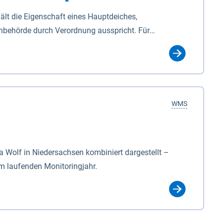
lt die Eigenschaft eines Hauptdeiches,
hbehörde durch Verordnung ausspricht. Für
ichgesetzes (NDG). Die Widmung "2.Deichlinie" ist
, zu dienen bestimmt sind (§2 Abs.3 NDG). Ein Bauwerk
idmung, die die Deichbehörde durch Verordnung
WMS
Wolf in Niedersachsen kombiniert dargestellt –
im laufenden Monitoringjahr.