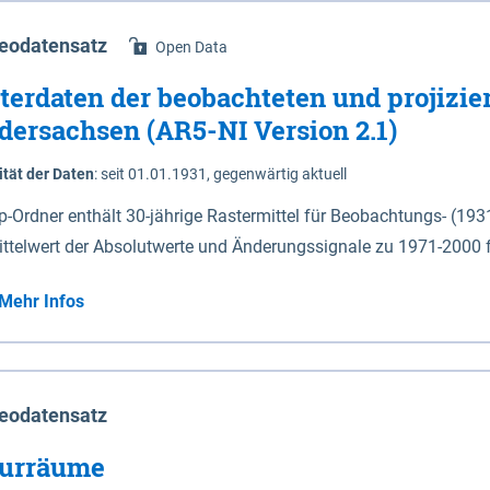
eodatensatz
Open Data
terdaten der beobachteten und projizie
dersachsen (AR5-NI Version 2.1)
ität der Daten
:
seit 01.01.1931, gegenwärtig aktuell
ip-Ordner enthält 30-jährige Rastermittel für Beobachtungs- (19
ittelwert der Absolutwerte und Änderungssignale zu 1971-2000 
P2.6 (2031-2060 und 2071-2100) im Koordinatensystem epsg:4647 (UTM32) 
Mehr Infos
su: Sommer (Jun. - Aug.) - au: Herbst (Sep. - Nov.) - wi: Winter (Dez. - Feb.) - hyr:
logisches Jahr (Nov. - Okt.) - hsu: Hydrologisches Sommerhalbjah
r. - Sep.) - vd: Vegetationsruhe (Okt. - Mär.) Neben den Rasterdaten ist eine
mation zu den Dateinamen und für eine Darstellung im GIS eine 
eodatensatz
lor-code gegeben.
urräume