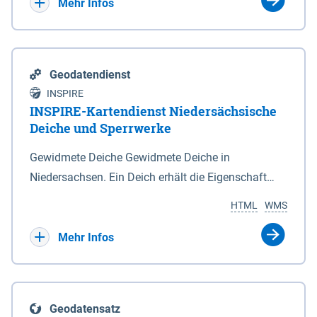
Bebauungsplänen keine neuen Flächen bzw.
Mehr Infos
Gebiete für Wohnnutzungen und besonders
lärmempfindliche Einrichtungen dargestellt oder
festgesetzt werden.
Geodatendienst
INSPIRE
INSPIRE-Kartendienst Niedersächsische
Deiche und Sperrwerke
Gewidmete Deiche Gewidmete Deiche in
Niedersachsen. Ein Deich erhält die Eigenschaft
eines Hauptdeiches, Hochwasserdeiches oder
HTML
WMS
Schutzdeiches durch Widmung, die die
Deichbehörde durch Verordnung ausspricht. Für
Mehr Infos
gewidmete Deiche gelten die Bestimmungen des
Niedersächsischen Deichgesetzes (NDG). Die
Widmung "2.Deichlinie" ist im Datenbestand nicht
Geodatensatz
enthalten. Sperrwerke Sperrwerke sind Bauwerke