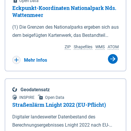
Open Data
Eckpunkt-Koordinaten Nationalpark Nds.
Wattenmeer
(1) Die Grenzen des Nationalparks ergeben sich aus
dem beigefügten Kartenwerk, das Bestandteil
dieses Gesetzes ist: 1. Digitale Topografische Karte
ZIP
Shapefiles
WMS
ATOM
(DTK) im Maßstab 1 : 100 000 (Anlage 2), 2.
verkleinerte Amtliche Karte 1 : 5 000 (AK5) im
Mehr Infos
Maßstab 1 : 10 000 (Anlage 3). Die geografischen
Koordinaten der Anlagen 2 und 3 sind im
geodätischen Referenzsystem WGS 84 sowie als
Geodatensatz
projizierte Koordinaten im Europäischen
INSPIRE
Open Data
Terrestrischen Referenzsystem 1989 (ETRS 89) mit
Straßenlärm Lnight 2022 (EU-Pflicht)
der Universalen Transversalen Mercator-Abbildung
Digitaler landesweiter Datenbestand des
bezogen auf die Zone 32 N (UTM 32N) dargestellt
Berechnungsergebnisses Lnight 2022 nach EU-
(Anlage 4); Gleiches gilt für die geografischen