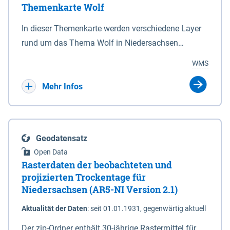
Themenkarte Wolf
mit Sperrvorrichtungen in Tidegewässern, die dem
Schutz eines Gebietes vor erhöhten Tiden, vor allem
In dieser Themenkarte werden verschiedene Layer
vor Sturmfluten, zu dienen bestimmt sind (§2 Abs.3
rund um das Thema Wolf in Niedersachsen
NDG). Ein Bauwerk der genannten Art erhält die
kombiniert dargestellt – darunter Nutztierrisse
WMS
Eigenschaft eines Sperrwerkes durch Widmung, die
sowie Status der bestehenden Wolfsterritorien im
die Deichbehörde durch Verordnung ausspricht.
laufenden Monitoringjahr.
Mehr Infos
Geodatensatz
Open Data
Rasterdaten der beobachteten und
projizierten Trockentage für
Niedersachsen (AR5-NI Version 2.1)
Aktualität der Daten
:
seit 01.01.1931, gegenwärtig aktuell
Der zip-Ordner enthält 30-jährige Rastermittel für