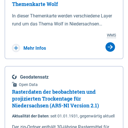
Themenkarte Wolf
mit Sperrvorrichtungen in Tidegewässern, die dem
Schutz eines Gebietes vor erhöhten Tiden, vor allem
In dieser Themenkarte werden verschiedene Layer
vor Sturmfluten, zu dienen bestimmt sind (§2 Abs.3
rund um das Thema Wolf in Niedersachsen
NDG). Ein Bauwerk der genannten Art erhält die
kombiniert dargestellt – darunter Nutztierrisse
WMS
Eigenschaft eines Sperrwerkes durch Widmung, die
sowie Status der bestehenden Wolfsterritorien im
die Deichbehörde durch Verordnung ausspricht.
laufenden Monitoringjahr.
Mehr Infos
Geodatensatz
Open Data
Rasterdaten der beobachteten und
projizierten Trockentage für
Niedersachsen (AR5-NI Version 2.1)
Aktualität der Daten
:
seit 01.01.1931, gegenwärtig aktuell
Der zip-Ordner enthält 30-jährige Rastermittel für