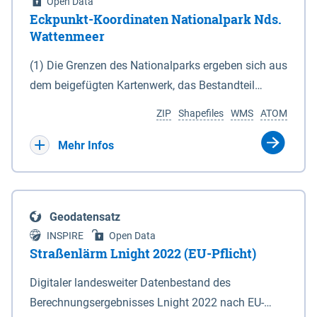
Open Data
Eckpunkt-Koordinaten Nationalpark Nds.
Wattenmeer
(1) Die Grenzen des Nationalparks ergeben sich aus
dem beigefügten Kartenwerk, das Bestandteil
dieses Gesetzes ist: 1. Digitale Topografische Karte
ZIP
Shapefiles
WMS
ATOM
(DTK) im Maßstab 1 : 100 000 (Anlage 2), 2.
verkleinerte Amtliche Karte 1 : 5 000 (AK5) im
Mehr Infos
Maßstab 1 : 10 000 (Anlage 3). Die geografischen
Koordinaten der Anlagen 2 und 3 sind im
geodätischen Referenzsystem WGS 84 sowie als
Geodatensatz
projizierte Koordinaten im Europäischen
INSPIRE
Open Data
Terrestrischen Referenzsystem 1989 (ETRS 89) mit
Straßenlärm Lnight 2022 (EU-Pflicht)
der Universalen Transversalen Mercator-Abbildung
Digitaler landesweiter Datenbestand des
bezogen auf die Zone 32 N (UTM 32N) dargestellt
Berechnungsergebnisses Lnight 2022 nach EU-
(Anlage 4); Gleiches gilt für die geografischen