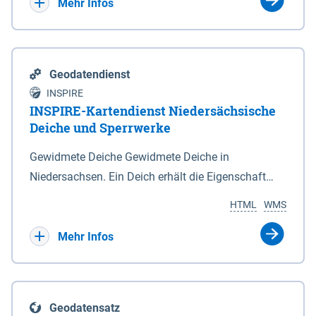
Bebauungsplänen keine neuen Flächen bzw.
Mehr Infos
Gebiete für Wohnnutzungen und besonders
lärmempfindliche Einrichtungen dargestellt oder
festgesetzt werden.
Geodatendienst
INSPIRE
INSPIRE-Kartendienst Niedersächsische
Deiche und Sperrwerke
Gewidmete Deiche Gewidmete Deiche in
Niedersachsen. Ein Deich erhält die Eigenschaft
eines Hauptdeiches, Hochwasserdeiches oder
HTML
WMS
Schutzdeiches durch Widmung, die die
Deichbehörde durch Verordnung ausspricht. Für
Mehr Infos
gewidmete Deiche gelten die Bestimmungen des
Niedersächsischen Deichgesetzes (NDG). Die
Widmung "2.Deichlinie" ist im Datenbestand nicht
Geodatensatz
enthalten. Sperrwerke Sperrwerke sind Bauwerke