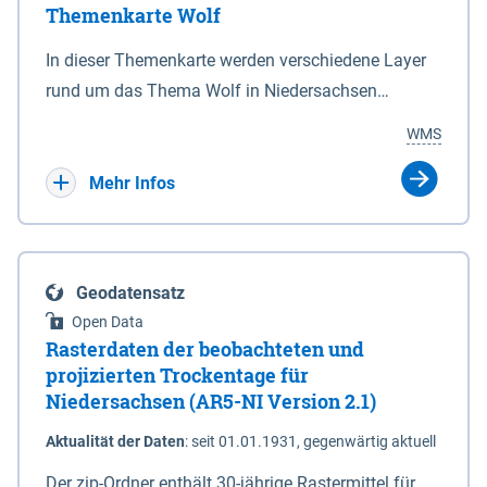
Themenkarte Wolf
mit Sperrvorrichtungen in Tidegewässern, die dem
Schutz eines Gebietes vor erhöhten Tiden, vor allem
In dieser Themenkarte werden verschiedene Layer
vor Sturmfluten, zu dienen bestimmt sind (§2 Abs.3
rund um das Thema Wolf in Niedersachsen
NDG). Ein Bauwerk der genannten Art erhält die
kombiniert dargestellt – darunter Nutztierrisse
WMS
Eigenschaft eines Sperrwerkes durch Widmung, die
sowie Status der bestehenden Wolfsterritorien im
die Deichbehörde durch Verordnung ausspricht.
laufenden Monitoringjahr.
Mehr Infos
Geodatensatz
Open Data
Rasterdaten der beobachteten und
projizierten Trockentage für
Niedersachsen (AR5-NI Version 2.1)
Aktualität der Daten
:
seit 01.01.1931, gegenwärtig aktuell
Der zip-Ordner enthält 30-jährige Rastermittel für