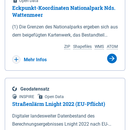
Open Data
Eckpunkt-Koordinaten Nationalpark Nds.
Wattenmeer
(1) Die Grenzen des Nationalparks ergeben sich aus
dem beigefügten Kartenwerk, das Bestandteil
dieses Gesetzes ist: 1. Digitale Topografische Karte
ZIP
Shapefiles
WMS
ATOM
(DTK) im Maßstab 1 : 100 000 (Anlage 2), 2.
verkleinerte Amtliche Karte 1 : 5 000 (AK5) im
Mehr Infos
Maßstab 1 : 10 000 (Anlage 3). Die geografischen
Koordinaten der Anlagen 2 und 3 sind im
geodätischen Referenzsystem WGS 84 sowie als
Geodatensatz
projizierte Koordinaten im Europäischen
INSPIRE
Open Data
Terrestrischen Referenzsystem 1989 (ETRS 89) mit
Straßenlärm Lnight 2022 (EU-Pflicht)
der Universalen Transversalen Mercator-Abbildung
Digitaler landesweiter Datenbestand des
bezogen auf die Zone 32 N (UTM 32N) dargestellt
Berechnungsergebnisses Lnight 2022 nach EU-
(Anlage 4); Gleiches gilt für die geografischen