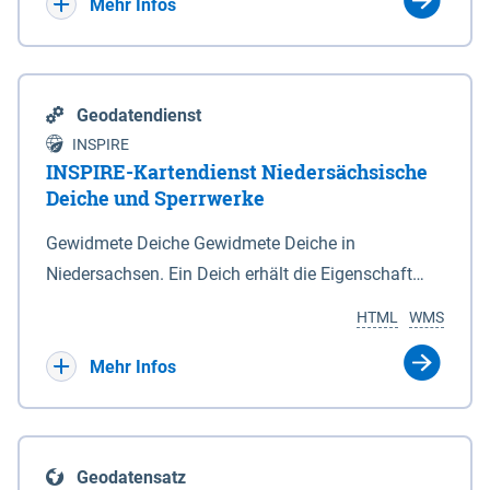
Bebauungsplänen keine neuen Flächen bzw.
Mehr Infos
Gebiete für Wohnnutzungen und besonders
lärmempfindliche Einrichtungen dargestellt oder
festgesetzt werden.
Geodatendienst
INSPIRE
INSPIRE-Kartendienst Niedersächsische
Deiche und Sperrwerke
Gewidmete Deiche Gewidmete Deiche in
Niedersachsen. Ein Deich erhält die Eigenschaft
eines Hauptdeiches, Hochwasserdeiches oder
HTML
WMS
Schutzdeiches durch Widmung, die die
Deichbehörde durch Verordnung ausspricht. Für
Mehr Infos
gewidmete Deiche gelten die Bestimmungen des
Niedersächsischen Deichgesetzes (NDG). Die
Widmung "2.Deichlinie" ist im Datenbestand nicht
Geodatensatz
enthalten. Sperrwerke Sperrwerke sind Bauwerke