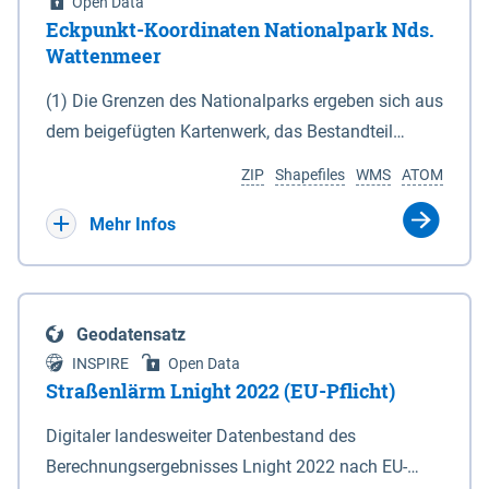
Open Data
Eckpunkt-Koordinaten Nationalpark Nds.
Wattenmeer
(1) Die Grenzen des Nationalparks ergeben sich aus
dem beigefügten Kartenwerk, das Bestandteil
dieses Gesetzes ist: 1. Digitale Topografische Karte
ZIP
Shapefiles
WMS
ATOM
(DTK) im Maßstab 1 : 100 000 (Anlage 2), 2.
verkleinerte Amtliche Karte 1 : 5 000 (AK5) im
Mehr Infos
Maßstab 1 : 10 000 (Anlage 3). Die geografischen
Koordinaten der Anlagen 2 und 3 sind im
geodätischen Referenzsystem WGS 84 sowie als
Geodatensatz
projizierte Koordinaten im Europäischen
INSPIRE
Open Data
Terrestrischen Referenzsystem 1989 (ETRS 89) mit
Straßenlärm Lnight 2022 (EU-Pflicht)
der Universalen Transversalen Mercator-Abbildung
Digitaler landesweiter Datenbestand des
bezogen auf die Zone 32 N (UTM 32N) dargestellt
Berechnungsergebnisses Lnight 2022 nach EU-
(Anlage 4); Gleiches gilt für die geografischen