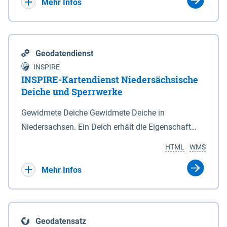
Bebauungsplänen keine neuen Flächen bzw.
Mehr Infos
Gebiete für Wohnnutzungen und besonders
lärmempfindliche Einrichtungen dargestellt oder
festgesetzt werden.
Geodatendienst
INSPIRE
INSPIRE-Kartendienst Niedersächsische
Deiche und Sperrwerke
Gewidmete Deiche Gewidmete Deiche in
Niedersachsen. Ein Deich erhält die Eigenschaft
eines Hauptdeiches, Hochwasserdeiches oder
HTML
WMS
Schutzdeiches durch Widmung, die die
Deichbehörde durch Verordnung ausspricht. Für
Mehr Infos
gewidmete Deiche gelten die Bestimmungen des
Niedersächsischen Deichgesetzes (NDG). Die
Widmung "2.Deichlinie" ist im Datenbestand nicht
Geodatensatz
enthalten. Sperrwerke Sperrwerke sind Bauwerke