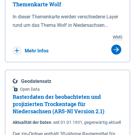
Themenkarte Wolf
mit Sperrvorrichtungen in Tidegewässern, die dem
Schutz eines Gebietes vor erhöhten Tiden, vor allem
In dieser Themenkarte werden verschiedene Layer
vor Sturmfluten, zu dienen bestimmt sind (§2 Abs.3
rund um das Thema Wolf in Niedersachsen
NDG). Ein Bauwerk der genannten Art erhält die
kombiniert dargestellt – darunter Nutztierrisse
WMS
Eigenschaft eines Sperrwerkes durch Widmung, die
sowie Status der bestehenden Wolfsterritorien im
die Deichbehörde durch Verordnung ausspricht.
laufenden Monitoringjahr.
Mehr Infos
Geodatensatz
Open Data
Rasterdaten der beobachteten und
projizierten Trockentage für
Niedersachsen (AR5-NI Version 2.1)
Aktualität der Daten
:
seit 01.01.1931, gegenwärtig aktuell
Der zip-Ordner enthält 30-jährige Rastermittel für