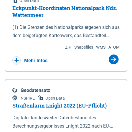
Open Data
Eckpunkt-Koordinaten Nationalpark Nds.
Wattenmeer
(1) Die Grenzen des Nationalparks ergeben sich aus
dem beigefügten Kartenwerk, das Bestandteil
dieses Gesetzes ist: 1. Digitale Topografische Karte
ZIP
Shapefiles
WMS
ATOM
(DTK) im Maßstab 1 : 100 000 (Anlage 2), 2.
verkleinerte Amtliche Karte 1 : 5 000 (AK5) im
Mehr Infos
Maßstab 1 : 10 000 (Anlage 3). Die geografischen
Koordinaten der Anlagen 2 und 3 sind im
geodätischen Referenzsystem WGS 84 sowie als
Geodatensatz
projizierte Koordinaten im Europäischen
INSPIRE
Open Data
Terrestrischen Referenzsystem 1989 (ETRS 89) mit
Straßenlärm Lnight 2022 (EU-Pflicht)
der Universalen Transversalen Mercator-Abbildung
Digitaler landesweiter Datenbestand des
bezogen auf die Zone 32 N (UTM 32N) dargestellt
Berechnungsergebnisses Lnight 2022 nach EU-
(Anlage 4); Gleiches gilt für die geografischen