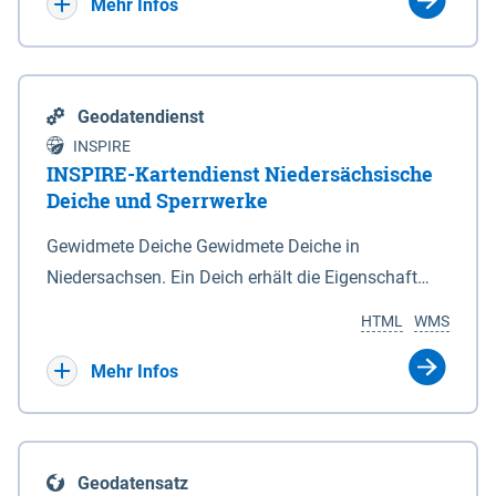
Bebauungsplänen keine neuen Flächen bzw.
Mehr Infos
Gebiete für Wohnnutzungen und besonders
lärmempfindliche Einrichtungen dargestellt oder
festgesetzt werden.
Geodatendienst
INSPIRE
INSPIRE-Kartendienst Niedersächsische
Deiche und Sperrwerke
Gewidmete Deiche Gewidmete Deiche in
Niedersachsen. Ein Deich erhält die Eigenschaft
eines Hauptdeiches, Hochwasserdeiches oder
HTML
WMS
Schutzdeiches durch Widmung, die die
Deichbehörde durch Verordnung ausspricht. Für
Mehr Infos
gewidmete Deiche gelten die Bestimmungen des
Niedersächsischen Deichgesetzes (NDG). Die
Widmung "2.Deichlinie" ist im Datenbestand nicht
Geodatensatz
enthalten. Sperrwerke Sperrwerke sind Bauwerke