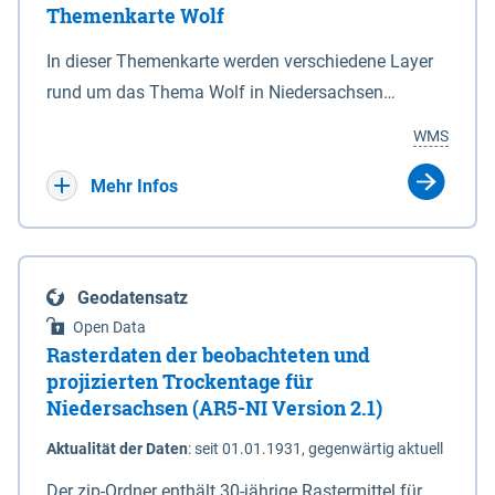
Themenkarte Wolf
mit Sperrvorrichtungen in Tidegewässern, die dem
Schutz eines Gebietes vor erhöhten Tiden, vor allem
In dieser Themenkarte werden verschiedene Layer
vor Sturmfluten, zu dienen bestimmt sind (§2 Abs.3
rund um das Thema Wolf in Niedersachsen
NDG). Ein Bauwerk der genannten Art erhält die
kombiniert dargestellt – darunter Nutztierrisse
WMS
Eigenschaft eines Sperrwerkes durch Widmung, die
sowie Status der bestehenden Wolfsterritorien im
die Deichbehörde durch Verordnung ausspricht.
laufenden Monitoringjahr.
Mehr Infos
Geodatensatz
Open Data
Rasterdaten der beobachteten und
projizierten Trockentage für
Niedersachsen (AR5-NI Version 2.1)
Aktualität der Daten
:
seit 01.01.1931, gegenwärtig aktuell
Der zip-Ordner enthält 30-jährige Rastermittel für