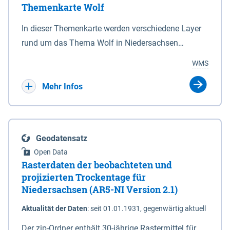
Themenkarte Wolf
mit Sperrvorrichtungen in Tidegewässern, die dem
Schutz eines Gebietes vor erhöhten Tiden, vor allem
In dieser Themenkarte werden verschiedene Layer
vor Sturmfluten, zu dienen bestimmt sind (§2 Abs.3
rund um das Thema Wolf in Niedersachsen
NDG). Ein Bauwerk der genannten Art erhält die
kombiniert dargestellt – darunter Nutztierrisse
WMS
Eigenschaft eines Sperrwerkes durch Widmung, die
sowie Status der bestehenden Wolfsterritorien im
die Deichbehörde durch Verordnung ausspricht.
laufenden Monitoringjahr.
Mehr Infos
Geodatensatz
Open Data
Rasterdaten der beobachteten und
projizierten Trockentage für
Niedersachsen (AR5-NI Version 2.1)
Aktualität der Daten
:
seit 01.01.1931, gegenwärtig aktuell
Der zip-Ordner enthält 30-jährige Rastermittel für