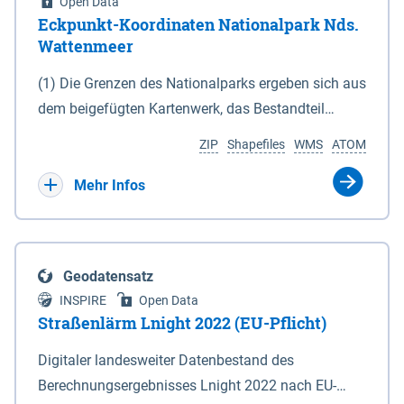
Open Data
Eckpunkt-Koordinaten Nationalpark Nds.
Wattenmeer
(1) Die Grenzen des Nationalparks ergeben sich aus
dem beigefügten Kartenwerk, das Bestandteil
dieses Gesetzes ist: 1. Digitale Topografische Karte
ZIP
Shapefiles
WMS
ATOM
(DTK) im Maßstab 1 : 100 000 (Anlage 2), 2.
verkleinerte Amtliche Karte 1 : 5 000 (AK5) im
Mehr Infos
Maßstab 1 : 10 000 (Anlage 3). Die geografischen
Koordinaten der Anlagen 2 und 3 sind im
geodätischen Referenzsystem WGS 84 sowie als
Geodatensatz
projizierte Koordinaten im Europäischen
INSPIRE
Open Data
Terrestrischen Referenzsystem 1989 (ETRS 89) mit
Straßenlärm Lnight 2022 (EU-Pflicht)
der Universalen Transversalen Mercator-Abbildung
Digitaler landesweiter Datenbestand des
bezogen auf die Zone 32 N (UTM 32N) dargestellt
Berechnungsergebnisses Lnight 2022 nach EU-
(Anlage 4); Gleiches gilt für die geografischen