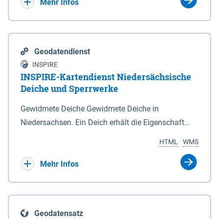
Bebauungsplänen keine neuen Flächen bzw.
Mehr Infos
Gebiete für Wohnnutzungen und besonders
lärmempfindliche Einrichtungen dargestellt oder
festgesetzt werden.
Geodatendienst
INSPIRE
INSPIRE-Kartendienst Niedersächsische
Deiche und Sperrwerke
Gewidmete Deiche Gewidmete Deiche in
Niedersachsen. Ein Deich erhält die Eigenschaft
eines Hauptdeiches, Hochwasserdeiches oder
HTML
WMS
Schutzdeiches durch Widmung, die die
Deichbehörde durch Verordnung ausspricht. Für
Mehr Infos
gewidmete Deiche gelten die Bestimmungen des
Niedersächsischen Deichgesetzes (NDG). Die
Widmung "2.Deichlinie" ist im Datenbestand nicht
Geodatensatz
enthalten. Sperrwerke Sperrwerke sind Bauwerke