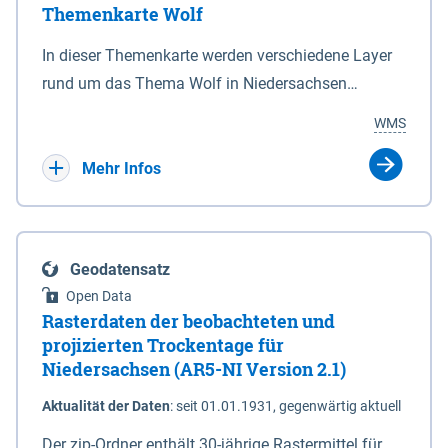
Themenkarte Wolf
mit Sperrvorrichtungen in Tidegewässern, die dem
Schutz eines Gebietes vor erhöhten Tiden, vor allem
In dieser Themenkarte werden verschiedene Layer
vor Sturmfluten, zu dienen bestimmt sind (§2 Abs.3
rund um das Thema Wolf in Niedersachsen
NDG). Ein Bauwerk der genannten Art erhält die
kombiniert dargestellt – darunter Nutztierrisse
WMS
Eigenschaft eines Sperrwerkes durch Widmung, die
sowie Status der bestehenden Wolfsterritorien im
die Deichbehörde durch Verordnung ausspricht.
laufenden Monitoringjahr.
Mehr Infos
Geodatensatz
Open Data
Rasterdaten der beobachteten und
projizierten Trockentage für
Niedersachsen (AR5-NI Version 2.1)
Aktualität der Daten
:
seit 01.01.1931, gegenwärtig aktuell
Der zip-Ordner enthält 30-jährige Rastermittel für