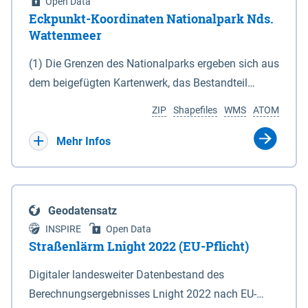
Open Data
Eckpunkt-Koordinaten Nationalpark Nds.
Wattenmeer
(1) Die Grenzen des Nationalparks ergeben sich aus
dem beigefügten Kartenwerk, das Bestandteil
dieses Gesetzes ist: 1. Digitale Topografische Karte
ZIP
Shapefiles
WMS
ATOM
(DTK) im Maßstab 1 : 100 000 (Anlage 2), 2.
verkleinerte Amtliche Karte 1 : 5 000 (AK5) im
Mehr Infos
Maßstab 1 : 10 000 (Anlage 3). Die geografischen
Koordinaten der Anlagen 2 und 3 sind im
geodätischen Referenzsystem WGS 84 sowie als
Geodatensatz
projizierte Koordinaten im Europäischen
INSPIRE
Open Data
Terrestrischen Referenzsystem 1989 (ETRS 89) mit
Straßenlärm Lnight 2022 (EU-Pflicht)
der Universalen Transversalen Mercator-Abbildung
Digitaler landesweiter Datenbestand des
bezogen auf die Zone 32 N (UTM 32N) dargestellt
Berechnungsergebnisses Lnight 2022 nach EU-
(Anlage 4); Gleiches gilt für die geografischen