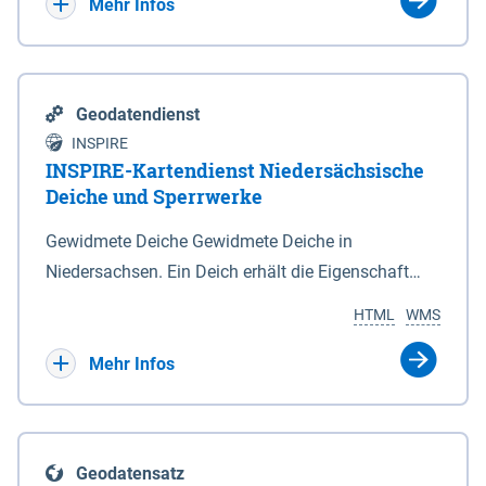
Bebauungsplänen keine neuen Flächen bzw.
Mehr Infos
Gebiete für Wohnnutzungen und besonders
lärmempfindliche Einrichtungen dargestellt oder
festgesetzt werden.
Geodatendienst
INSPIRE
INSPIRE-Kartendienst Niedersächsische
Deiche und Sperrwerke
Gewidmete Deiche Gewidmete Deiche in
Niedersachsen. Ein Deich erhält die Eigenschaft
eines Hauptdeiches, Hochwasserdeiches oder
HTML
WMS
Schutzdeiches durch Widmung, die die
Deichbehörde durch Verordnung ausspricht. Für
Mehr Infos
gewidmete Deiche gelten die Bestimmungen des
Niedersächsischen Deichgesetzes (NDG). Die
Widmung "2.Deichlinie" ist im Datenbestand nicht
Geodatensatz
enthalten. Sperrwerke Sperrwerke sind Bauwerke