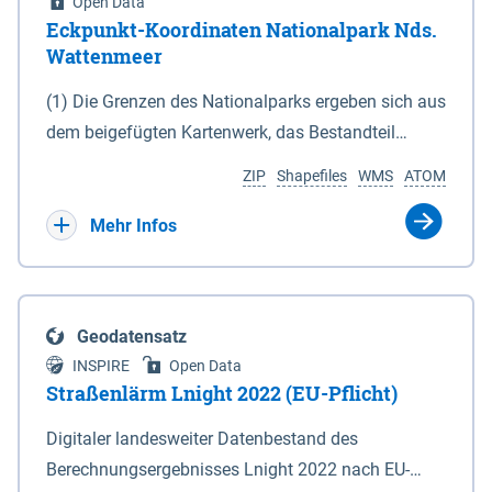
Open Data
Eckpunkt-Koordinaten Nationalpark Nds.
Wattenmeer
(1) Die Grenzen des Nationalparks ergeben sich aus
dem beigefügten Kartenwerk, das Bestandteil
dieses Gesetzes ist: 1. Digitale Topografische Karte
ZIP
Shapefiles
WMS
ATOM
(DTK) im Maßstab 1 : 100 000 (Anlage 2), 2.
verkleinerte Amtliche Karte 1 : 5 000 (AK5) im
Mehr Infos
Maßstab 1 : 10 000 (Anlage 3). Die geografischen
Koordinaten der Anlagen 2 und 3 sind im
geodätischen Referenzsystem WGS 84 sowie als
Geodatensatz
projizierte Koordinaten im Europäischen
INSPIRE
Open Data
Terrestrischen Referenzsystem 1989 (ETRS 89) mit
Straßenlärm Lnight 2022 (EU-Pflicht)
der Universalen Transversalen Mercator-Abbildung
Digitaler landesweiter Datenbestand des
bezogen auf die Zone 32 N (UTM 32N) dargestellt
Berechnungsergebnisses Lnight 2022 nach EU-
(Anlage 4); Gleiches gilt für die geografischen