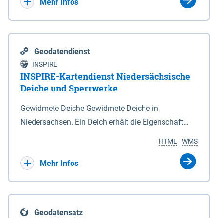
Bebauungsplänen keine neuen Flächen bzw.
Mehr Infos
Gebiete für Wohnnutzungen und besonders
lärmempfindliche Einrichtungen dargestellt oder
festgesetzt werden.
Geodatendienst
INSPIRE
INSPIRE-Kartendienst Niedersächsische
Deiche und Sperrwerke
Gewidmete Deiche Gewidmete Deiche in
Niedersachsen. Ein Deich erhält die Eigenschaft
eines Hauptdeiches, Hochwasserdeiches oder
HTML
WMS
Schutzdeiches durch Widmung, die die
Deichbehörde durch Verordnung ausspricht. Für
Mehr Infos
gewidmete Deiche gelten die Bestimmungen des
Niedersächsischen Deichgesetzes (NDG). Die
Widmung "2.Deichlinie" ist im Datenbestand nicht
Geodatensatz
enthalten. Sperrwerke Sperrwerke sind Bauwerke