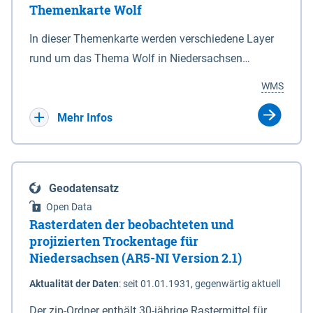
Themenkarte Wolf
mit Sperrvorrichtungen in Tidegewässern, die dem
Schutz eines Gebietes vor erhöhten Tiden, vor allem
In dieser Themenkarte werden verschiedene Layer
vor Sturmfluten, zu dienen bestimmt sind (§2 Abs.3
rund um das Thema Wolf in Niedersachsen
NDG). Ein Bauwerk der genannten Art erhält die
kombiniert dargestellt – darunter Nutztierrisse
WMS
Eigenschaft eines Sperrwerkes durch Widmung, die
sowie Status der bestehenden Wolfsterritorien im
die Deichbehörde durch Verordnung ausspricht.
laufenden Monitoringjahr.
Mehr Infos
Geodatensatz
Open Data
Rasterdaten der beobachteten und
projizierten Trockentage für
Niedersachsen (AR5-NI Version 2.1)
Aktualität der Daten
:
seit 01.01.1931, gegenwärtig aktuell
Der zip-Ordner enthält 30-jährige Rastermittel für