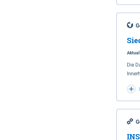
Lande
(Stro
Lücho
G
Sie
Aktual
Die D
Inner
Wohnn
G
INS