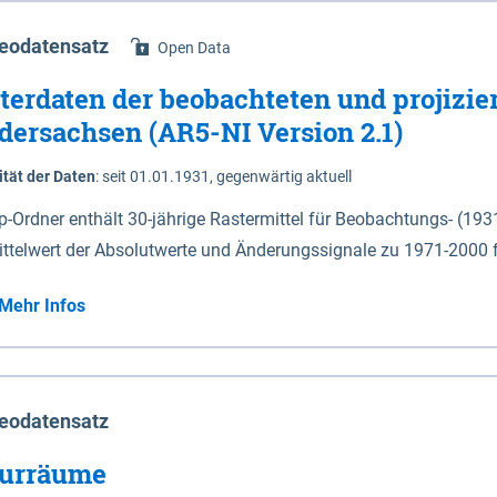
eodatensatz
Open Data
terdaten der beobachteten und projizie
dersachsen (AR5-NI Version 2.1)
ität der Daten
:
seit 01.01.1931, gegenwärtig aktuell
ip-Ordner enthält 30-jährige Rastermittel für Beobachtungs- (19
ittelwert der Absolutwerte und Änderungssignale zu 1971-2000 
P2.6 (2031-2060 und 2071-2100) im Koordinatensystem epsg:4647 (UTM32) 
Mehr Infos
su: Sommer (Jun. - Aug.) - au: Herbst (Sep. - Nov.) - wi: Winter (Dez. - Feb.) - hyr:
logisches Jahr (Nov. - Okt.) - hsu: Hydrologisches Sommerhalbjah
r. - Sep.) - vd: Vegetationsruhe (Okt. - Mär.) Neben den Rasterdaten ist eine
mation zu den Dateinamen und für eine Darstellung im GIS eine 
eodatensatz
lor-code gegeben.
urräume