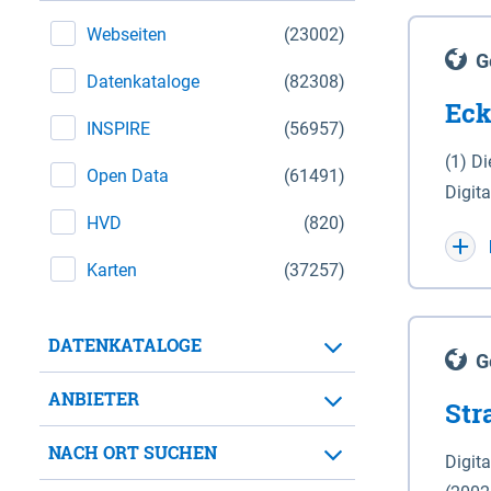
Webseiten
(23002)
G
Datenkataloge
(82308)
Eck
INSPIRE
(56957)
(1) D
Open Data
(61491)
Digit
HVD
(820)
Maßstab 1 : 10 000 (A
WGS 8
Karten
(37257)
Unive
für d
DATENKATALOGE
der in 
G
Natio
ANBIETER
Str
zwisc
nicht
NACH ORT SUCHEN
Digit
Lande