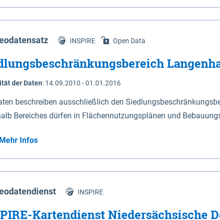
s Niedersachsen (vgl. Abb. 4-1) entlang der Elbe zwischen Sch
mkilometer 472,5 bei Schnackenburg bis 569 bei Lauenburg). Da
w-Dannenberg und Lüneburg.
eodatensatz
INSPIRE
Open Data
dlungsbeschränkungsbereich Langenh
ität der Daten
:
14.09.2010 - 01.01.2016
aten beschreiben ausschließlich den Siedlungsbeschränkungsb
halb Bereiches dürfen in Flächennutzungsplänen und Bebauungs
utzungen und besonders lärmempfindliche Einrichtungen darges
Mehr Infos
eodatendienst
INSPIRE
PIRE-Kartendienst Niedersächsische D