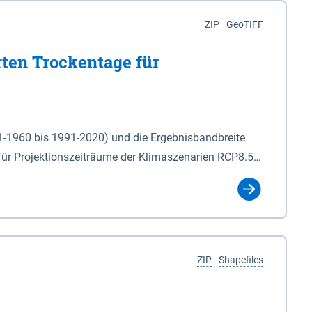
ZIP
GeoTIFF
rten Trockentage für
31-1960 bis 1991-2020) und die Ergebnisbandbreite
für Projektionszeiträume der Klimaszenarien RCP8.5
für die Zeiteinheiten: - yr: Kalenderjahr
r (Mai - Okt.) - hwi: Hydrologisches Winterhalbjahr
Klassifizierung der Rasterdaten mit Klassenname und
ZIP
Shapefiles