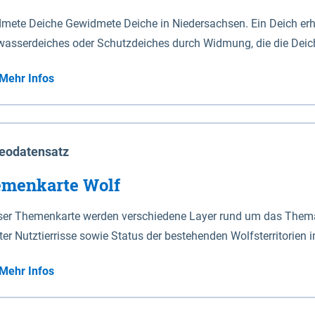
mete Deiche Gewidmete Deiche in Niedersachsen. Ein Deich erhä
asserdeiches oder Schutzdeiches durch Widmung, die die Deic
mete Deiche gelten die Bestimmungen des Niedersächsischen De
Mehr Infos
t enthalten. Sperrwerke Sperrwerke sind Bauwerke mit Sperrvorrichtungen in Tidegewässern, die dem
z eines Gebietes vor erhöhten Tiden, vor allem vor Sturmfluten
enannten Art erhält die Eigenschaft eines Sperrwerkes durch W
richt.
eodatensatz
menkarte Wolf
eser Themenkarte werden verschiedene Layer rund um das Thema 
ter Nutztierrisse sowie Status der bestehenden Wolfsterritorien 
Mehr Infos