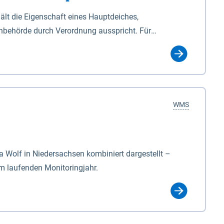
lt die Eigenschaft eines Hauptdeiches,
hbehörde durch Verordnung ausspricht. Für
ichgesetzes (NDG). Die Widmung "2.Deichlinie" ist
, zu dienen bestimmt sind (§2 Abs.3 NDG). Ein Bauwerk
idmung, die die Deichbehörde durch Verordnung
WMS
Wolf in Niedersachsen kombiniert dargestellt –
im laufenden Monitoringjahr.