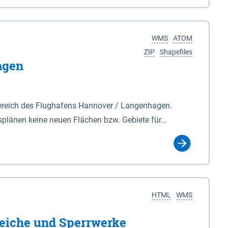
nackenburg im Osten und Hohnstorf (Elbe) im Westen
s Biosphärenreservat umfasst Teile der Landkreise
WMS
ATOM
ZIP
Shapefiles
agen
ereich des Flughafens Hannover / Langenhagen.
plänen keine neuen Flächen bzw. Gebiete für
tellt oder festgesetzt werden.
HTML
WMS
eiche und Sperrwerke