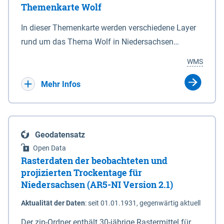
Themenkarte Wolf
mit Sperrvorrichtungen in Tidegewässern, die dem
Schutz eines Gebietes vor erhöhten Tiden, vor allem
In dieser Themenkarte werden verschiedene Layer
vor Sturmfluten, zu dienen bestimmt sind (§2 Abs.3
rund um das Thema Wolf in Niedersachsen
NDG). Ein Bauwerk der genannten Art erhält die
kombiniert dargestellt – darunter Nutztierrisse
WMS
Eigenschaft eines Sperrwerkes durch Widmung, die
sowie Status der bestehenden Wolfsterritorien im
die Deichbehörde durch Verordnung ausspricht.
laufenden Monitoringjahr.
Mehr Infos
Geodatensatz
Open Data
Rasterdaten der beobachteten und
projizierten Trockentage für
Niedersachsen (AR5-NI Version 2.1)
Aktualität der Daten
:
seit 01.01.1931, gegenwärtig aktuell
Der zip-Ordner enthält 30-jährige Rastermittel für