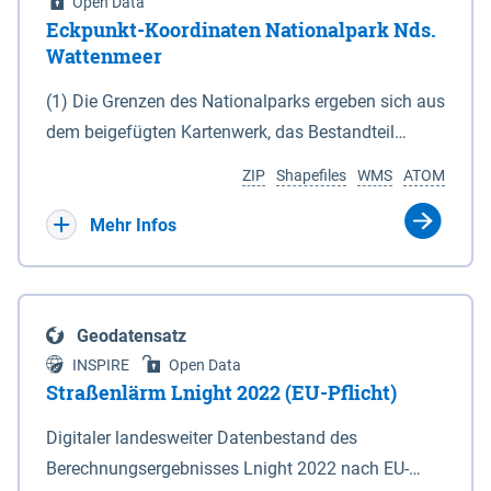
Open Data
Eckpunkt-Koordinaten Nationalpark Nds.
Wattenmeer
(1) Die Grenzen des Nationalparks ergeben sich aus
dem beigefügten Kartenwerk, das Bestandteil
dieses Gesetzes ist: 1. Digitale Topografische Karte
ZIP
Shapefiles
WMS
ATOM
(DTK) im Maßstab 1 : 100 000 (Anlage 2), 2.
verkleinerte Amtliche Karte 1 : 5 000 (AK5) im
Mehr Infos
Maßstab 1 : 10 000 (Anlage 3). Die geografischen
Koordinaten der Anlagen 2 und 3 sind im
geodätischen Referenzsystem WGS 84 sowie als
Geodatensatz
projizierte Koordinaten im Europäischen
INSPIRE
Open Data
Terrestrischen Referenzsystem 1989 (ETRS 89) mit
Straßenlärm Lnight 2022 (EU-Pflicht)
der Universalen Transversalen Mercator-Abbildung
Digitaler landesweiter Datenbestand des
bezogen auf die Zone 32 N (UTM 32N) dargestellt
Berechnungsergebnisses Lnight 2022 nach EU-
(Anlage 4); Gleiches gilt für die geografischen