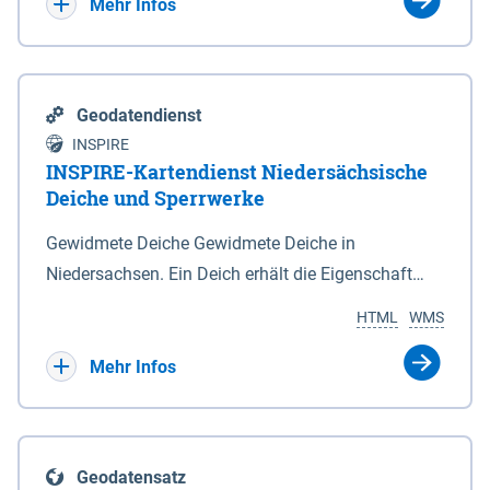
Bebauungsplänen keine neuen Flächen bzw.
Mehr Infos
Gebiete für Wohnnutzungen und besonders
lärmempfindliche Einrichtungen dargestellt oder
festgesetzt werden.
Geodatendienst
INSPIRE
INSPIRE-Kartendienst Niedersächsische
Deiche und Sperrwerke
Gewidmete Deiche Gewidmete Deiche in
Niedersachsen. Ein Deich erhält die Eigenschaft
eines Hauptdeiches, Hochwasserdeiches oder
HTML
WMS
Schutzdeiches durch Widmung, die die
Deichbehörde durch Verordnung ausspricht. Für
Mehr Infos
gewidmete Deiche gelten die Bestimmungen des
Niedersächsischen Deichgesetzes (NDG). Die
Widmung "2.Deichlinie" ist im Datenbestand nicht
Geodatensatz
enthalten. Sperrwerke Sperrwerke sind Bauwerke