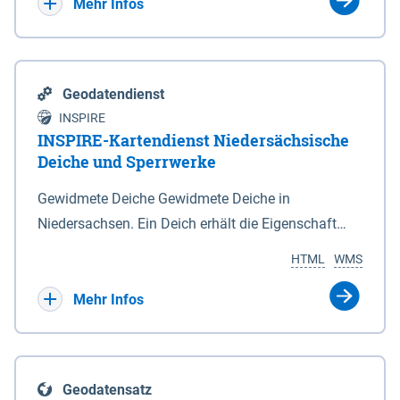
Bebauungsplänen keine neuen Flächen bzw.
Mehr Infos
Gebiete für Wohnnutzungen und besonders
lärmempfindliche Einrichtungen dargestellt oder
festgesetzt werden.
Geodatendienst
INSPIRE
INSPIRE-Kartendienst Niedersächsische
Deiche und Sperrwerke
Gewidmete Deiche Gewidmete Deiche in
Niedersachsen. Ein Deich erhält die Eigenschaft
eines Hauptdeiches, Hochwasserdeiches oder
HTML
WMS
Schutzdeiches durch Widmung, die die
Deichbehörde durch Verordnung ausspricht. Für
Mehr Infos
gewidmete Deiche gelten die Bestimmungen des
Niedersächsischen Deichgesetzes (NDG). Die
Widmung "2.Deichlinie" ist im Datenbestand nicht
Geodatensatz
enthalten. Sperrwerke Sperrwerke sind Bauwerke