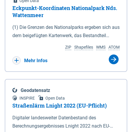
Open Data
Eckpunkt-Koordinaten Nationalpark Nds.
Wattenmeer
(1) Die Grenzen des Nationalparks ergeben sich aus
dem beigefügten Kartenwerk, das Bestandteil
dieses Gesetzes ist: 1. Digitale Topografische Karte
ZIP
Shapefiles
WMS
ATOM
(DTK) im Maßstab 1 : 100 000 (Anlage 2), 2.
verkleinerte Amtliche Karte 1 : 5 000 (AK5) im
Mehr Infos
Maßstab 1 : 10 000 (Anlage 3). Die geografischen
Koordinaten der Anlagen 2 und 3 sind im
geodätischen Referenzsystem WGS 84 sowie als
Geodatensatz
projizierte Koordinaten im Europäischen
INSPIRE
Open Data
Terrestrischen Referenzsystem 1989 (ETRS 89) mit
Straßenlärm Lnight 2022 (EU-Pflicht)
der Universalen Transversalen Mercator-Abbildung
Digitaler landesweiter Datenbestand des
bezogen auf die Zone 32 N (UTM 32N) dargestellt
Berechnungsergebnisses Lnight 2022 nach EU-
(Anlage 4); Gleiches gilt für die geografischen