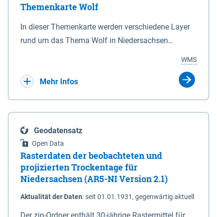
Themenkarte Wolf
mit Sperrvorrichtungen in Tidegewässern, die dem
Schutz eines Gebietes vor erhöhten Tiden, vor allem
In dieser Themenkarte werden verschiedene Layer
vor Sturmfluten, zu dienen bestimmt sind (§2 Abs.3
rund um das Thema Wolf in Niedersachsen
NDG). Ein Bauwerk der genannten Art erhält die
kombiniert dargestellt – darunter Nutztierrisse
WMS
Eigenschaft eines Sperrwerkes durch Widmung, die
sowie Status der bestehenden Wolfsterritorien im
die Deichbehörde durch Verordnung ausspricht.
laufenden Monitoringjahr.
Mehr Infos
Geodatensatz
Open Data
Rasterdaten der beobachteten und
projizierten Trockentage für
Niedersachsen (AR5-NI Version 2.1)
Aktualität der Daten
:
seit 01.01.1931, gegenwärtig aktuell
Der zip-Ordner enthält 30-jährige Rastermittel für