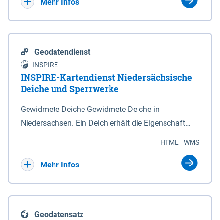
Bebauungsplänen keine neuen Flächen bzw.
Mehr Infos
Gebiete für Wohnnutzungen und besonders
lärmempfindliche Einrichtungen dargestellt oder
festgesetzt werden.
Geodatendienst
INSPIRE
INSPIRE-Kartendienst Niedersächsische
Deiche und Sperrwerke
Gewidmete Deiche Gewidmete Deiche in
Niedersachsen. Ein Deich erhält die Eigenschaft
eines Hauptdeiches, Hochwasserdeiches oder
HTML
WMS
Schutzdeiches durch Widmung, die die
Deichbehörde durch Verordnung ausspricht. Für
Mehr Infos
gewidmete Deiche gelten die Bestimmungen des
Niedersächsischen Deichgesetzes (NDG). Die
Widmung "2.Deichlinie" ist im Datenbestand nicht
Geodatensatz
enthalten. Sperrwerke Sperrwerke sind Bauwerke