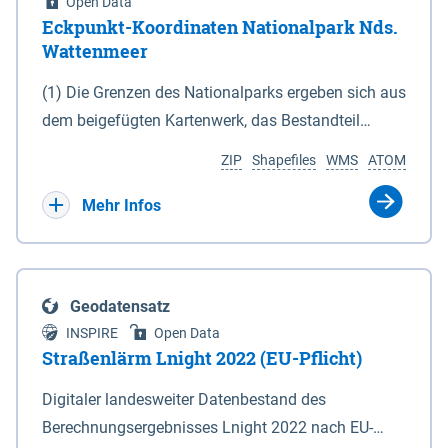
Open Data
Eckpunkt-Koordinaten Nationalpark Nds.
Wattenmeer
(1) Die Grenzen des Nationalparks ergeben sich aus
dem beigefügten Kartenwerk, das Bestandteil
dieses Gesetzes ist: 1. Digitale Topografische Karte
ZIP
Shapefiles
WMS
ATOM
(DTK) im Maßstab 1 : 100 000 (Anlage 2), 2.
verkleinerte Amtliche Karte 1 : 5 000 (AK5) im
Mehr Infos
Maßstab 1 : 10 000 (Anlage 3). Die geografischen
Koordinaten der Anlagen 2 und 3 sind im
geodätischen Referenzsystem WGS 84 sowie als
Geodatensatz
projizierte Koordinaten im Europäischen
INSPIRE
Open Data
Terrestrischen Referenzsystem 1989 (ETRS 89) mit
Straßenlärm Lnight 2022 (EU-Pflicht)
der Universalen Transversalen Mercator-Abbildung
Digitaler landesweiter Datenbestand des
bezogen auf die Zone 32 N (UTM 32N) dargestellt
Berechnungsergebnisses Lnight 2022 nach EU-
(Anlage 4); Gleiches gilt für die geografischen