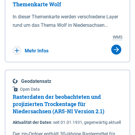
Themenkarte Wolf
mit Sperrvorrichtungen in Tidegewässern, die dem
Schutz eines Gebietes vor erhöhten Tiden, vor allem
In dieser Themenkarte werden verschiedene Layer
vor Sturmfluten, zu dienen bestimmt sind (§2 Abs.3
rund um das Thema Wolf in Niedersachsen
NDG). Ein Bauwerk der genannten Art erhält die
kombiniert dargestellt – darunter Nutztierrisse
WMS
Eigenschaft eines Sperrwerkes durch Widmung, die
sowie Status der bestehenden Wolfsterritorien im
die Deichbehörde durch Verordnung ausspricht.
laufenden Monitoringjahr.
Mehr Infos
Geodatensatz
Open Data
Rasterdaten der beobachteten und
projizierten Trockentage für
Niedersachsen (AR5-NI Version 2.1)
Aktualität der Daten
:
seit 01.01.1931, gegenwärtig aktuell
Der zip-Ordner enthält 30-jährige Rastermittel für