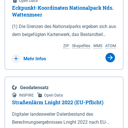
Open Data
Eckpunkt-Koordinaten Nationalpark Nds.
Wattenmeer
(1) Die Grenzen des Nationalparks ergeben sich aus
dem beigefügten Kartenwerk, das Bestandteil
dieses Gesetzes ist: 1. Digitale Topografische Karte
ZIP
Shapefiles
WMS
ATOM
(DTK) im Maßstab 1 : 100 000 (Anlage 2), 2.
verkleinerte Amtliche Karte 1 : 5 000 (AK5) im
Mehr Infos
Maßstab 1 : 10 000 (Anlage 3). Die geografischen
Koordinaten der Anlagen 2 und 3 sind im
geodätischen Referenzsystem WGS 84 sowie als
Geodatensatz
projizierte Koordinaten im Europäischen
INSPIRE
Open Data
Terrestrischen Referenzsystem 1989 (ETRS 89) mit
Straßenlärm Lnight 2022 (EU-Pflicht)
der Universalen Transversalen Mercator-Abbildung
Digitaler landesweiter Datenbestand des
bezogen auf die Zone 32 N (UTM 32N) dargestellt
Berechnungsergebnisses Lnight 2022 nach EU-
(Anlage 4); Gleiches gilt für die geografischen