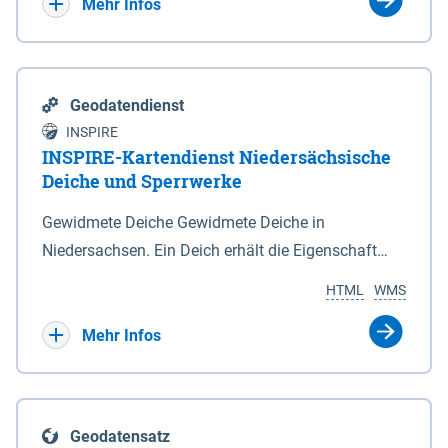
Bebauungsplänen keine neuen Flächen bzw.
Mehr Infos
Gebiete für Wohnnutzungen und besonders
lärmempfindliche Einrichtungen dargestellt oder
festgesetzt werden.
Geodatendienst
INSPIRE
INSPIRE-Kartendienst Niedersächsische
Deiche und Sperrwerke
Gewidmete Deiche Gewidmete Deiche in
Niedersachsen. Ein Deich erhält die Eigenschaft
eines Hauptdeiches, Hochwasserdeiches oder
HTML
WMS
Schutzdeiches durch Widmung, die die
Deichbehörde durch Verordnung ausspricht. Für
Mehr Infos
gewidmete Deiche gelten die Bestimmungen des
Niedersächsischen Deichgesetzes (NDG). Die
Widmung "2.Deichlinie" ist im Datenbestand nicht
Geodatensatz
enthalten. Sperrwerke Sperrwerke sind Bauwerke