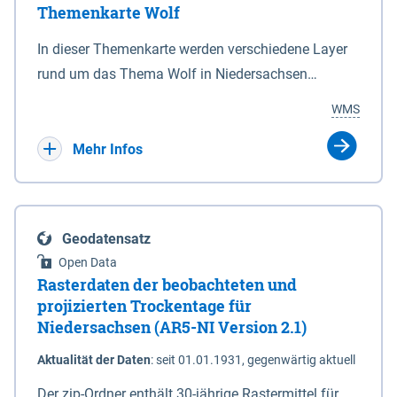
Themenkarte Wolf
mit Sperrvorrichtungen in Tidegewässern, die dem
Schutz eines Gebietes vor erhöhten Tiden, vor allem
In dieser Themenkarte werden verschiedene Layer
vor Sturmfluten, zu dienen bestimmt sind (§2 Abs.3
rund um das Thema Wolf in Niedersachsen
NDG). Ein Bauwerk der genannten Art erhält die
kombiniert dargestellt – darunter Nutztierrisse
WMS
Eigenschaft eines Sperrwerkes durch Widmung, die
sowie Status der bestehenden Wolfsterritorien im
die Deichbehörde durch Verordnung ausspricht.
laufenden Monitoringjahr.
Mehr Infos
Geodatensatz
Open Data
Rasterdaten der beobachteten und
projizierten Trockentage für
Niedersachsen (AR5-NI Version 2.1)
Aktualität der Daten
:
seit 01.01.1931, gegenwärtig aktuell
Der zip-Ordner enthält 30-jährige Rastermittel für