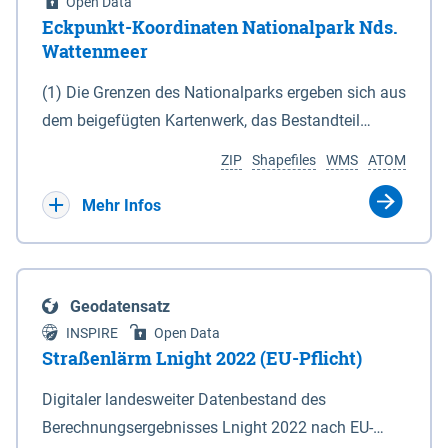
Open Data
Eckpunkt-Koordinaten Nationalpark Nds.
Wattenmeer
(1) Die Grenzen des Nationalparks ergeben sich aus
dem beigefügten Kartenwerk, das Bestandteil
dieses Gesetzes ist: 1. Digitale Topografische Karte
ZIP
Shapefiles
WMS
ATOM
(DTK) im Maßstab 1 : 100 000 (Anlage 2), 2.
verkleinerte Amtliche Karte 1 : 5 000 (AK5) im
Mehr Infos
Maßstab 1 : 10 000 (Anlage 3). Die geografischen
Koordinaten der Anlagen 2 und 3 sind im
geodätischen Referenzsystem WGS 84 sowie als
Geodatensatz
projizierte Koordinaten im Europäischen
INSPIRE
Open Data
Terrestrischen Referenzsystem 1989 (ETRS 89) mit
Straßenlärm Lnight 2022 (EU-Pflicht)
der Universalen Transversalen Mercator-Abbildung
Digitaler landesweiter Datenbestand des
bezogen auf die Zone 32 N (UTM 32N) dargestellt
Berechnungsergebnisses Lnight 2022 nach EU-
(Anlage 4); Gleiches gilt für die geografischen