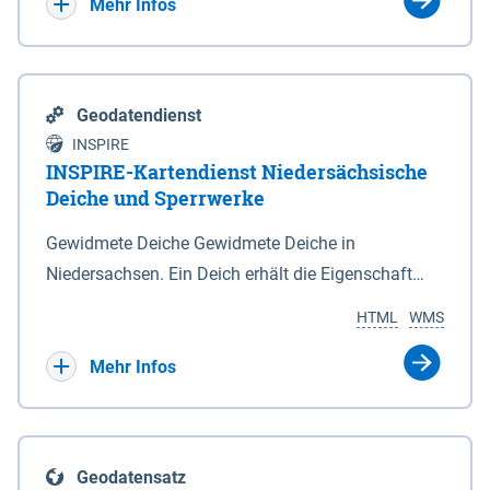
Bebauungsplänen keine neuen Flächen bzw.
Mehr Infos
Gebiete für Wohnnutzungen und besonders
lärmempfindliche Einrichtungen dargestellt oder
festgesetzt werden.
Geodatendienst
INSPIRE
INSPIRE-Kartendienst Niedersächsische
Deiche und Sperrwerke
Gewidmete Deiche Gewidmete Deiche in
Niedersachsen. Ein Deich erhält die Eigenschaft
eines Hauptdeiches, Hochwasserdeiches oder
HTML
WMS
Schutzdeiches durch Widmung, die die
Deichbehörde durch Verordnung ausspricht. Für
Mehr Infos
gewidmete Deiche gelten die Bestimmungen des
Niedersächsischen Deichgesetzes (NDG). Die
Widmung "2.Deichlinie" ist im Datenbestand nicht
Geodatensatz
enthalten. Sperrwerke Sperrwerke sind Bauwerke