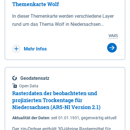
Themenkarte Wolf
mit Sperrvorrichtungen in Tidegewässern, die dem
Schutz eines Gebietes vor erhöhten Tiden, vor allem
In dieser Themenkarte werden verschiedene Layer
vor Sturmfluten, zu dienen bestimmt sind (§2 Abs.3
rund um das Thema Wolf in Niedersachsen
NDG). Ein Bauwerk der genannten Art erhält die
kombiniert dargestellt – darunter Nutztierrisse
WMS
Eigenschaft eines Sperrwerkes durch Widmung, die
sowie Status der bestehenden Wolfsterritorien im
die Deichbehörde durch Verordnung ausspricht.
laufenden Monitoringjahr.
Mehr Infos
Geodatensatz
Open Data
Rasterdaten der beobachteten und
projizierten Trockentage für
Niedersachsen (AR5-NI Version 2.1)
Aktualität der Daten
:
seit 01.01.1931, gegenwärtig aktuell
Der zip-Ordner enthält 30-jährige Rastermittel für