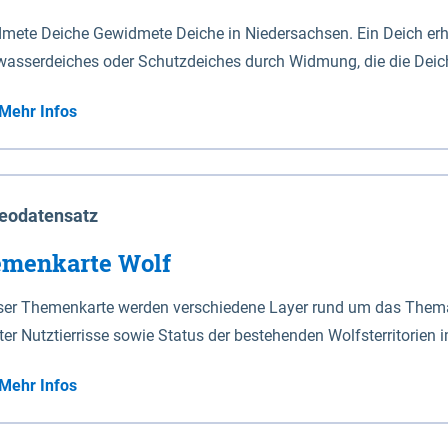
mete Deiche Gewidmete Deiche in Niedersachsen. Ein Deich erhä
asserdeiches oder Schutzdeiches durch Widmung, die die Deic
mete Deiche gelten die Bestimmungen des Niedersächsischen De
Mehr Infos
t enthalten. Sperrwerke Sperrwerke sind Bauwerke mit Sperrvorrichtungen in Tidegewässern, die dem
z eines Gebietes vor erhöhten Tiden, vor allem vor Sturmfluten
enannten Art erhält die Eigenschaft eines Sperrwerkes durch W
richt.
eodatensatz
menkarte Wolf
eser Themenkarte werden verschiedene Layer rund um das Thema 
ter Nutztierrisse sowie Status der bestehenden Wolfsterritorien 
Mehr Infos