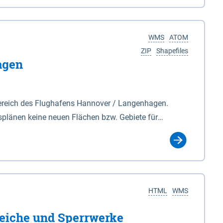
nackenburg im Osten und Hohnstorf (Elbe) im Westen
s Biosphärenreservat umfasst Teile der Landkreise
WMS
ATOM
ZIP
Shapefiles
agen
ereich des Flughafens Hannover / Langenhagen.
plänen keine neuen Flächen bzw. Gebiete für
tellt oder festgesetzt werden.
HTML
WMS
eiche und Sperrwerke