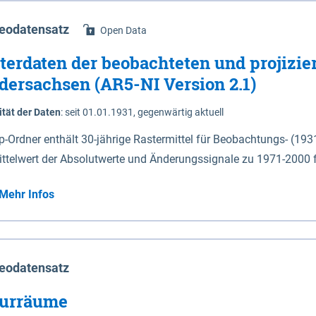
eodatensatz
Open Data
terdaten der beobachteten und projizie
dersachsen (AR5-NI Version 2.1)
ität der Daten
:
seit 01.01.1931, gegenwärtig aktuell
ip-Ordner enthält 30-jährige Rastermittel für Beobachtungs- (19
ittelwert der Absolutwerte und Änderungssignale zu 1971-2000 
P2.6 (2031-2060 und 2071-2100) im Koordinatensystem epsg:4647 (UTM32) 
Mehr Infos
su: Sommer (Jun. - Aug.) - au: Herbst (Sep. - Nov.) - wi: Winter (Dez. - Feb.) - hyr:
logisches Jahr (Nov. - Okt.) - hsu: Hydrologisches Sommerhalbjah
r. - Sep.) - vd: Vegetationsruhe (Okt. - Mär.) Neben den Rasterdaten ist eine
mation zu den Dateinamen und für eine Darstellung im GIS eine 
eodatensatz
lor-code gegeben.
urräume