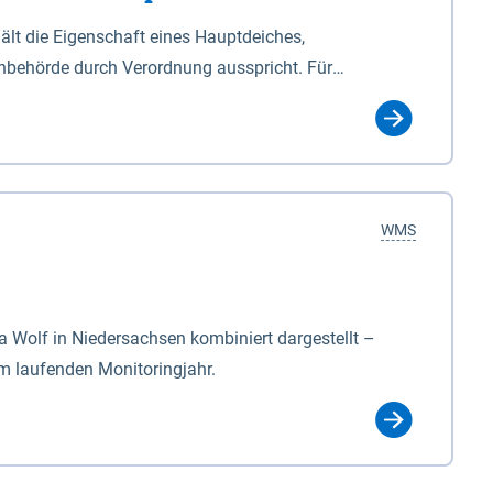
lt die Eigenschaft eines Hauptdeiches,
hbehörde durch Verordnung ausspricht. Für
ichgesetzes (NDG). Die Widmung "2.Deichlinie" ist
, zu dienen bestimmt sind (§2 Abs.3 NDG). Ein Bauwerk
idmung, die die Deichbehörde durch Verordnung
WMS
Wolf in Niedersachsen kombiniert dargestellt –
im laufenden Monitoringjahr.