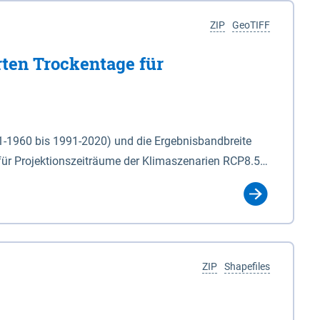
ZIP
GeoTIFF
rten Trockentage für
31-1960 bis 1991-2020) und die Ergebnisbandbreite
für Projektionszeiträume der Klimaszenarien RCP8.5
für die Zeiteinheiten: - yr: Kalenderjahr
r (Mai - Okt.) - hwi: Hydrologisches Winterhalbjahr
Klassifizierung der Rasterdaten mit Klassenname und
ZIP
Shapefiles