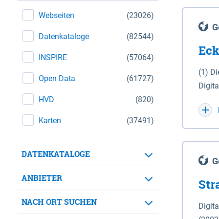
Webseiten
(23026)
G
Datenkataloge
(82544)
Eck
INSPIRE
(57064)
(1) D
Open Data
(61727)
Digit
HVD
(820)
Maßstab 1 : 10 000 (A
WGS 8
Karten
(37491)
Unive
für d
DATENKATALOGE
der in 
G
Natio
ANBIETER
Str
zwisc
nicht
NACH ORT SUCHEN
Digit
Lande