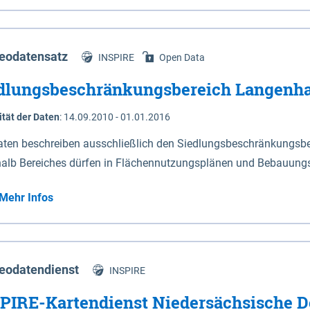
s Niedersachsen (vgl. Abb. 4-1) entlang der Elbe zwischen Sch
mkilometer 472,5 bei Schnackenburg bis 569 bei Lauenburg). Da
w-Dannenberg und Lüneburg.
eodatensatz
INSPIRE
Open Data
dlungsbeschränkungsbereich Langenh
ität der Daten
:
14.09.2010 - 01.01.2016
aten beschreiben ausschließlich den Siedlungsbeschränkungsb
halb Bereiches dürfen in Flächennutzungsplänen und Bebauungs
utzungen und besonders lärmempfindliche Einrichtungen darges
Mehr Infos
eodatendienst
INSPIRE
PIRE-Kartendienst Niedersächsische D