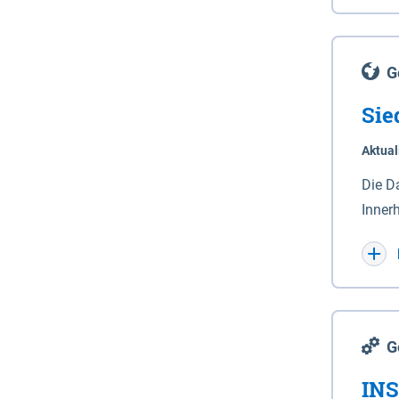
Lande
(Stro
Lücho
G
Sie
Aktual
Die D
Inner
Wohnn
G
INS