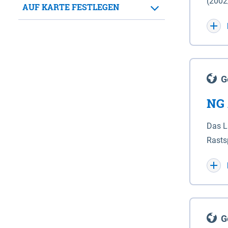
(2002
stromabgewandt
AUF KARTE FESTLEGEN
Umgeb
3 dur
natio
Grenz
von 10 x 10 m. Als akustische Quelle dient da
geken
unter
maßge
Legende. Die Berechnungsergebnisse der Ballungsräume Hannover, Hildes
geken
G
Götti
des N
NG 
Berec
diese
Der D
Das L
Rasts
(Bill
Rasts
haben
hervo
ausgl
G
in de