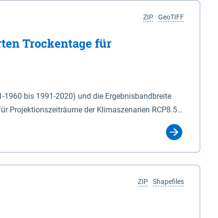
ZIP
GeoTIFF
rten Trockentage für
31-1960 bis 1991-2020) und die Ergebnisbandbreite
für Projektionszeiträume der Klimaszenarien RCP8.5
für die Zeiteinheiten: - yr: Kalenderjahr
r (Mai - Okt.) - hwi: Hydrologisches Winterhalbjahr
Klassifizierung der Rasterdaten mit Klassenname und
ZIP
Shapefiles