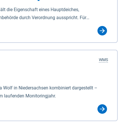
lt die Eigenschaft eines Hauptdeiches,
hbehörde durch Verordnung ausspricht. Für
ichgesetzes (NDG). Die Widmung "2.Deichlinie" ist
, zu dienen bestimmt sind (§2 Abs.3 NDG). Ein Bauwerk
idmung, die die Deichbehörde durch Verordnung
WMS
Wolf in Niedersachsen kombiniert dargestellt –
im laufenden Monitoringjahr.