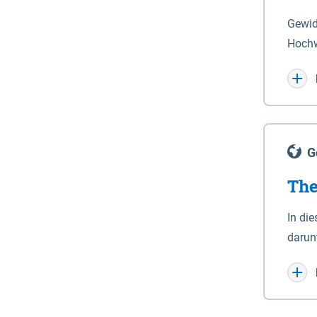
Gewid
Hochw
gewid
im Datenbestand nich
Schut
der g
aussp
G
The
In di
darun