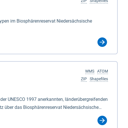
ZIP
Shapefiles
s Landes Niedersachsen, ein Rechtsanspruch besteht
 werden, Beträge unter 500 € werden nicht bewilligt.
typen im Biosphärenreservat Niedersächsische
ulturen (Winterweizen, Wintergerste, Winterraps,
kulisse gem. der Fördermaßnahmen Nr. 8.2.6.3.24 NG 1
ckerland“ der Agrarumweltmaßnahme (NiB-AUM). Eine
WMS
ATOM
ZIP
Shapefiles
on der UNESCO 1997 anerkannten, länderübergreifenden
tz über das Biosphärenreservat Niedersächsische
ersächsische
einer Länge von ca. 80 km am nordöstlichen Rand des