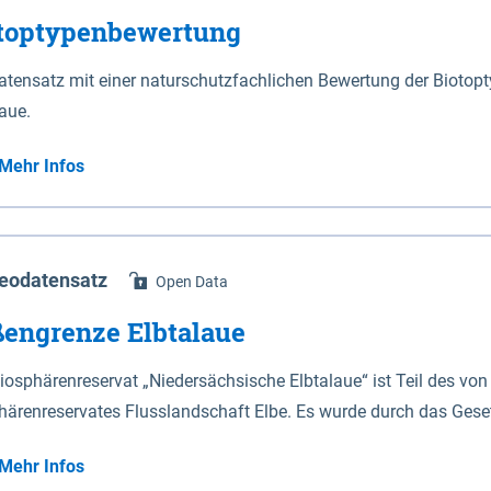
toptypenbewertung
gkeitsleistungen handelt es sich um eine freiwillige Zahlung de
. Je Antragssteller(in) können höchstens 50.000 € / Jahr gewährt
atensatz mit einer naturschutzfachlichen Bewertung der Biotop
gkeitsleistungen werden nur gewährt für Ackerflächen mit Winterk
aue.
rtriticale, Dinkel) innerhalb der aktuell geltenden Naturschutz
ische Gastvögel – naturschutzgerechte Bewirtschaftung auf A
Mehr Infos
ahme an NG1 ist aber nicht zwingende Antragsvoraussetzung.
eodatensatz
Open Data
engrenze Elbtalaue
iosphärenreservat „Niedersächsische Elbtalaue“ ist Teil des v
härenreservates Flusslandschaft Elbe. Es wurde durch das Gese
e am 23.11.2002 mit einer Gesamtfläche von 56.760 ha eingerichtet. Das Biosphärenreservat „Nied
Mehr Infos
laue“ erstreckt sich 100 Kilometer südöstlich von Hamburg auf 