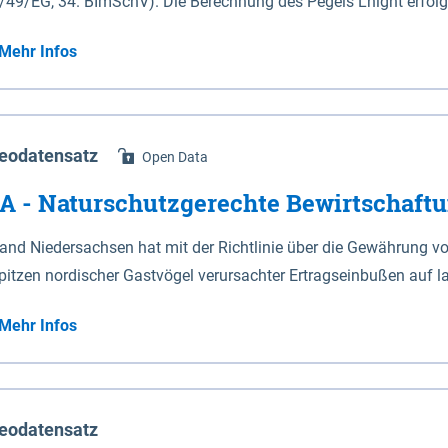
/49/EG, 34. BImSchV). Die Berechnung des Pegels Lnight erfol
en Fuß des Leitwerks gebildet. (3) Die landwärtigen Grenzen des Nationalparks sind in den Anlagen 2 und
ungslärm von bodennahen Quellen (BUB), die das europaweit 
ch Punktlinien dargestellt. 2Auf den in den Anlagen 2 und 3 dur
Mehr Infos
nales Recht umsetzt. Ermittelt werden diese Pegel rechnerisch i
abschnitten ist die mittlere Hochwasserlinie maßgeblich. 3Auf d
s relevante Hauptstraßennetz mit nächtlichem Verkehr, welches ebenfalls
nzeichneten Abschnitten ist die seeseitige Grenze des Deiches 
 dem Namen „Straßen_2022“ auf diesem Kartenserver vorliegt. D
blich. 4Für den Verlauf der in den Anlagen 2 und 3 durch eine 
heim, Braunschweig, Osnabrück, Oldenburg und
nzeichneten Grenzen ist die Karte maßgeblich. 5Soweit gemäß S
eodatensatz
Open Data
ngen sind nicht Bestandteil dieses Datensatzes dies gilt ebenso
ationalparks bildet, verändert sich diese Grenze mit den zugel
A - Naturschutzgerechte Bewirtschaftu
hnungsergebnisse.
m Fall macht das für den Naturschutz zuständige Ministerium so
atensatz liefert die Grenzen als Vektoren. Die GIS-Daten können 
and Niedersachsen hat mit der Richtlinie über die Gewährung vo
pitzen nordischer Gastvögel verursachter Ertragseinbußen auf l
igkeitsrichtlinie noGa-Acker) vom 09.01.2019 eine neue Grundlage
Mehr Infos
pitzen betroffene Bewirtschafter geschaffen. Die Richtlinie ist 
 die Möglichkeit, die durch rastende und überwinternde nordisc
rgerufene Großschadensereignisse (Rastspitzen) und die damit 
eichen zu lassen. Dadurch soll die Akzeptanz von weit überdur
eodatensatz
n betroffenen Gebieten verbessert und der Schutz für diese Voge