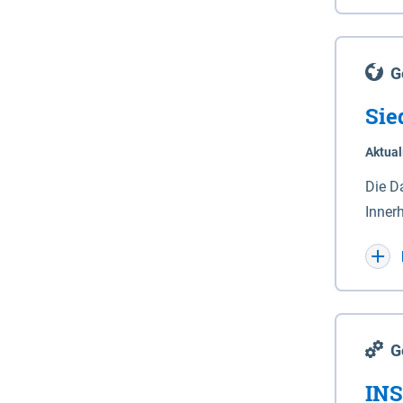
Lande
(Stro
Lücho
G
Sie
Aktual
Die D
Inner
Wohnn
G
INS