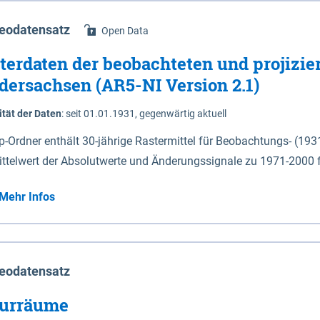
eodatensatz
Open Data
terdaten der beobachteten und projizie
dersachsen (AR5-NI Version 2.1)
ität der Daten
:
seit 01.01.1931, gegenwärtig aktuell
ip-Ordner enthält 30-jährige Rastermittel für Beobachtungs- (19
ittelwert der Absolutwerte und Änderungssignale zu 1971-2000 
P2.6 (2031-2060 und 2071-2100) im Koordinatensystem epsg:4647 (UTM32) 
Mehr Infos
su: Sommer (Jun. - Aug.) - au: Herbst (Sep. - Nov.) - wi: Winter (Dez. - Feb.) - hyr:
logisches Jahr (Nov. - Okt.) - hsu: Hydrologisches Sommerhalbjah
r. - Sep.) - vd: Vegetationsruhe (Okt. - Mär.) Neben den Rasterdaten ist eine
mation zu den Dateinamen und für eine Darstellung im GIS eine 
eodatensatz
lor-code gegeben.
urräume