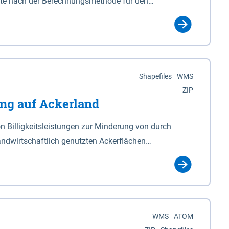
gte nach der Berechnungsmethode für den
einheitliche Berechnungsverfahren CNOSSOS-EU in
ch eine unterbrochene Punktlinie gekennzeichneten
n einer Höhe von 4m über Grund und in einem Raster
en in den Anlagen 2 und 3 durch eine rote Punktlinie
(§ 4 Abs. 3 des Niedersächsischen Deichgesetzes)
ie Darstellung erfolgt in 5 dB Klassen gemäß
schwarze nicht unterbrochene Punktlinie
atz 3 die seeseitige Grenze des Deiches die Grenze
Shapefiles
WMS
 für die im Bundesland Bremen liegenden
assenen Veränderungen des vorhandenen Deiches. 6In
ZIP
ng auf Ackerland
weit erforderlich die Anlagen 2 und 3 neu bekannt.
unter der Rubrik "Verweise" herunter geladen werden.
n Billigkeitsleistungen zur Minderung von durch
andwirtschaftlich genutzten Ackerflächen
 für freiwillige Ausgleichszahlungen an von
am 03.04.2019 veröffentlicht worden. Bewirtschafter
he Gastvögel infolge Äsung auf Ackerflächen
einhergehenden hohen Ertragsverluste anteilig
chschnittlich großen Aufkommen nordischer Gastvögel
WMS
ATOM
larten in Niedersachsen gestärkt werden. Bei den