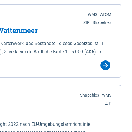
WMS
ATOM
ZIP
Shapefiles
 Wattenmeer
rtenwerk, das Bestandteil dieses Gesetzes ist: 1.
 2. verkleinerte Amtliche Karte 1 : 5 000 (AK5) im
schen Referenzsystem 1989 (ETRS 89) mit der
2 N (UTM 32N) dargestellt (Anlage 4); Gleiches gilt
Nationalparkgebiet umschlossenen Flächen, die keiner
rks. (2) Für die Abgrenzung des
Shapefiles
WMS
ser und Elbe sowie in der Jade die Verbindungslinie
ZIP
ordinaten bestimmten Punkten maßgeblich, soweit
oordinatenpunkten die niedersächsische
ight 2022 nach EU-Umgebungslärmrichtlinie
nze durch die Landesgrenze oder den