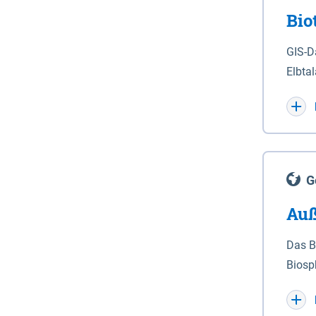
Bio
Billi
nicht
GIS-D
Billi
Elbtal
Winte
„Nord
Teiln
G
Auß
Das B
Biosp
Elbtalau
Elbta