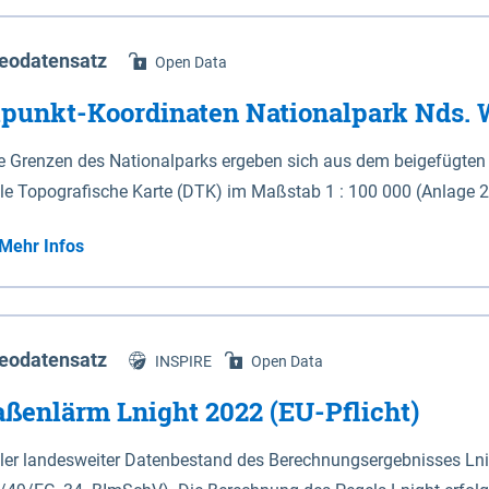
eodatensatz
Open Data
punkt-Koordinaten Nationalpark Nds.
ie Grenzen des Nationalparks ergeben sich aus dem beigefügten Ka
ale Topografische Karte (DTK) im Maßstab 1 : 100 000 (Anlage 2),
nlage 3). Die geografischen Koordinaten der Anlagen 2 und 3 sind im geodätischen Referenzsystem
Mehr Infos
4 sowie als projizierte Koordinaten im Europäischen Terrestri
rsalen Transversalen Mercator-Abbildung bezogen auf die Zone 3
ie geografischen Koordinaten in den Anlagen 1 und 6. 3Die vom 
§ 5 Abs. 1 genannten Zonen zugeordnet sind, sind nicht Bestandteil des Nationalpa
eodatensatz
INSPIRE
Open Data
nalparks ist seewärts und in den Mündungstrichtern von Ems, We
aßenlärm Lnight 2022 (EU-Pflicht)
hen den in der Anlage 2 eingetragenen, durch geografische Ko
 in den Mündungstrichtern von Elbe und Weser zwischen zwei K
aler landesweiter Datenbestand des Berechnungsergebnisses Ln
sgrenze oder ein Leitwerk verläuft; in diesem Fall wird die Gre