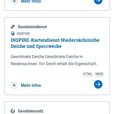
Bebauungsplänen keine neuen Flächen bzw.
Mehr Infos
Gebiete für Wohnnutzungen und besonders
lärmempfindliche Einrichtungen dargestellt oder
festgesetzt werden.
Geodatendienst
INSPIRE
INSPIRE-Kartendienst Niedersächsische
Deiche und Sperrwerke
Gewidmete Deiche Gewidmete Deiche in
Niedersachsen. Ein Deich erhält die Eigenschaft
eines Hauptdeiches, Hochwasserdeiches oder
HTML
WMS
Schutzdeiches durch Widmung, die die
Deichbehörde durch Verordnung ausspricht. Für
Mehr Infos
gewidmete Deiche gelten die Bestimmungen des
Niedersächsischen Deichgesetzes (NDG). Die
Widmung "2.Deichlinie" ist im Datenbestand nicht
Geodatensatz
enthalten. Sperrwerke Sperrwerke sind Bauwerke