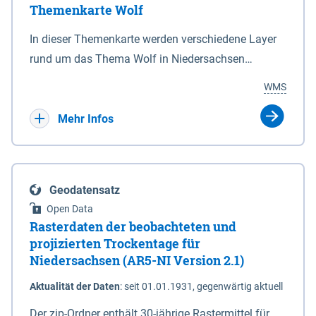
Themenkarte Wolf
mit Sperrvorrichtungen in Tidegewässern, die dem
Schutz eines Gebietes vor erhöhten Tiden, vor allem
In dieser Themenkarte werden verschiedene Layer
vor Sturmfluten, zu dienen bestimmt sind (§2 Abs.3
rund um das Thema Wolf in Niedersachsen
NDG). Ein Bauwerk der genannten Art erhält die
kombiniert dargestellt – darunter Nutztierrisse
WMS
Eigenschaft eines Sperrwerkes durch Widmung, die
sowie Status der bestehenden Wolfsterritorien im
die Deichbehörde durch Verordnung ausspricht.
laufenden Monitoringjahr.
Mehr Infos
Geodatensatz
Open Data
Rasterdaten der beobachteten und
projizierten Trockentage für
Niedersachsen (AR5-NI Version 2.1)
Aktualität der Daten
:
seit 01.01.1931, gegenwärtig aktuell
Der zip-Ordner enthält 30-jährige Rastermittel für