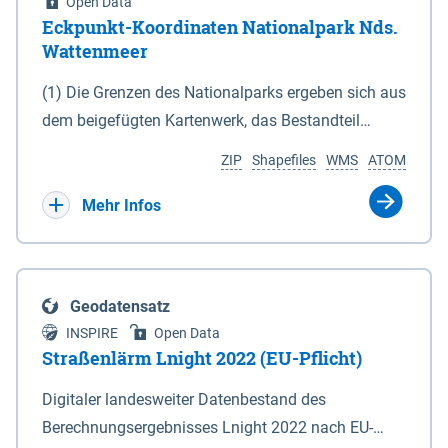
Open Data
Eckpunkt-Koordinaten Nationalpark Nds.
Wattenmeer
(1) Die Grenzen des Nationalparks ergeben sich aus
dem beigefügten Kartenwerk, das Bestandteil
dieses Gesetzes ist: 1. Digitale Topografische Karte
ZIP
Shapefiles
WMS
ATOM
(DTK) im Maßstab 1 : 100 000 (Anlage 2), 2.
verkleinerte Amtliche Karte 1 : 5 000 (AK5) im
Mehr Infos
Maßstab 1 : 10 000 (Anlage 3). Die geografischen
Koordinaten der Anlagen 2 und 3 sind im
geodätischen Referenzsystem WGS 84 sowie als
Geodatensatz
projizierte Koordinaten im Europäischen
INSPIRE
Open Data
Terrestrischen Referenzsystem 1989 (ETRS 89) mit
Straßenlärm Lnight 2022 (EU-Pflicht)
der Universalen Transversalen Mercator-Abbildung
Digitaler landesweiter Datenbestand des
bezogen auf die Zone 32 N (UTM 32N) dargestellt
Berechnungsergebnisses Lnight 2022 nach EU-
(Anlage 4); Gleiches gilt für die geografischen