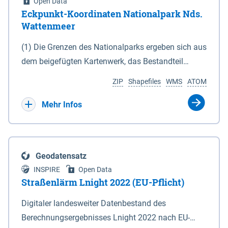
Open Data
Eckpunkt-Koordinaten Nationalpark Nds.
Wattenmeer
(1) Die Grenzen des Nationalparks ergeben sich aus
dem beigefügten Kartenwerk, das Bestandteil
dieses Gesetzes ist: 1. Digitale Topografische Karte
ZIP
Shapefiles
WMS
ATOM
(DTK) im Maßstab 1 : 100 000 (Anlage 2), 2.
verkleinerte Amtliche Karte 1 : 5 000 (AK5) im
Mehr Infos
Maßstab 1 : 10 000 (Anlage 3). Die geografischen
Koordinaten der Anlagen 2 und 3 sind im
geodätischen Referenzsystem WGS 84 sowie als
Geodatensatz
projizierte Koordinaten im Europäischen
INSPIRE
Open Data
Terrestrischen Referenzsystem 1989 (ETRS 89) mit
Straßenlärm Lnight 2022 (EU-Pflicht)
der Universalen Transversalen Mercator-Abbildung
Digitaler landesweiter Datenbestand des
bezogen auf die Zone 32 N (UTM 32N) dargestellt
Berechnungsergebnisses Lnight 2022 nach EU-
(Anlage 4); Gleiches gilt für die geografischen