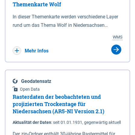
Themenkarte Wolf
mit Sperrvorrichtungen in Tidegewässern, die dem
Schutz eines Gebietes vor erhöhten Tiden, vor allem
In dieser Themenkarte werden verschiedene Layer
vor Sturmfluten, zu dienen bestimmt sind (§2 Abs.3
rund um das Thema Wolf in Niedersachsen
NDG). Ein Bauwerk der genannten Art erhält die
kombiniert dargestellt – darunter Nutztierrisse
WMS
Eigenschaft eines Sperrwerkes durch Widmung, die
sowie Status der bestehenden Wolfsterritorien im
die Deichbehörde durch Verordnung ausspricht.
laufenden Monitoringjahr.
Mehr Infos
Geodatensatz
Open Data
Rasterdaten der beobachteten und
projizierten Trockentage für
Niedersachsen (AR5-NI Version 2.1)
Aktualität der Daten
:
seit 01.01.1931, gegenwärtig aktuell
Der zip-Ordner enthält 30-jährige Rastermittel für