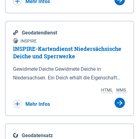
Bebauungsplänen keine neuen Flächen bzw.
Mehr Infos
Gebiete für Wohnnutzungen und besonders
lärmempfindliche Einrichtungen dargestellt oder
festgesetzt werden.
Geodatendienst
INSPIRE
INSPIRE-Kartendienst Niedersächsische
Deiche und Sperrwerke
Gewidmete Deiche Gewidmete Deiche in
Niedersachsen. Ein Deich erhält die Eigenschaft
eines Hauptdeiches, Hochwasserdeiches oder
HTML
WMS
Schutzdeiches durch Widmung, die die
Deichbehörde durch Verordnung ausspricht. Für
Mehr Infos
gewidmete Deiche gelten die Bestimmungen des
Niedersächsischen Deichgesetzes (NDG). Die
Widmung "2.Deichlinie" ist im Datenbestand nicht
Geodatensatz
enthalten. Sperrwerke Sperrwerke sind Bauwerke