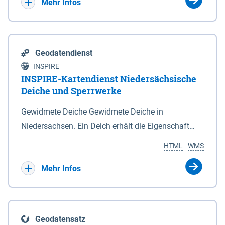
Bebauungsplänen keine neuen Flächen bzw.
Mehr Infos
Gebiete für Wohnnutzungen und besonders
lärmempfindliche Einrichtungen dargestellt oder
festgesetzt werden.
Geodatendienst
INSPIRE
INSPIRE-Kartendienst Niedersächsische
Deiche und Sperrwerke
Gewidmete Deiche Gewidmete Deiche in
Niedersachsen. Ein Deich erhält die Eigenschaft
eines Hauptdeiches, Hochwasserdeiches oder
HTML
WMS
Schutzdeiches durch Widmung, die die
Deichbehörde durch Verordnung ausspricht. Für
Mehr Infos
gewidmete Deiche gelten die Bestimmungen des
Niedersächsischen Deichgesetzes (NDG). Die
Widmung "2.Deichlinie" ist im Datenbestand nicht
Geodatensatz
enthalten. Sperrwerke Sperrwerke sind Bauwerke