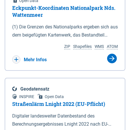
Open Data
Eckpunkt-Koordinaten Nationalpark Nds.
Wattenmeer
(1) Die Grenzen des Nationalparks ergeben sich aus
dem beigefügten Kartenwerk, das Bestandteil
dieses Gesetzes ist: 1. Digitale Topografische Karte
ZIP
Shapefiles
WMS
ATOM
(DTK) im Maßstab 1 : 100 000 (Anlage 2), 2.
verkleinerte Amtliche Karte 1 : 5 000 (AK5) im
Mehr Infos
Maßstab 1 : 10 000 (Anlage 3). Die geografischen
Koordinaten der Anlagen 2 und 3 sind im
geodätischen Referenzsystem WGS 84 sowie als
Geodatensatz
projizierte Koordinaten im Europäischen
INSPIRE
Open Data
Terrestrischen Referenzsystem 1989 (ETRS 89) mit
Straßenlärm Lnight 2022 (EU-Pflicht)
der Universalen Transversalen Mercator-Abbildung
Digitaler landesweiter Datenbestand des
bezogen auf die Zone 32 N (UTM 32N) dargestellt
Berechnungsergebnisses Lnight 2022 nach EU-
(Anlage 4); Gleiches gilt für die geografischen