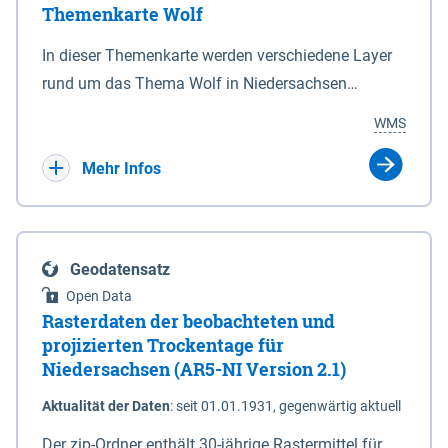
Themenkarte Wolf
mit Sperrvorrichtungen in Tidegewässern, die dem
Schutz eines Gebietes vor erhöhten Tiden, vor allem
In dieser Themenkarte werden verschiedene Layer
vor Sturmfluten, zu dienen bestimmt sind (§2 Abs.3
rund um das Thema Wolf in Niedersachsen
NDG). Ein Bauwerk der genannten Art erhält die
kombiniert dargestellt – darunter Nutztierrisse
WMS
Eigenschaft eines Sperrwerkes durch Widmung, die
sowie Status der bestehenden Wolfsterritorien im
die Deichbehörde durch Verordnung ausspricht.
laufenden Monitoringjahr.
Mehr Infos
Geodatensatz
Open Data
Rasterdaten der beobachteten und
projizierten Trockentage für
Niedersachsen (AR5-NI Version 2.1)
Aktualität der Daten
:
seit 01.01.1931, gegenwärtig aktuell
Der zip-Ordner enthält 30-jährige Rastermittel für