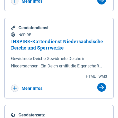
Bebauungsplänen keine neuen Flächen bzw.
Mehr Infos
Gebiete für Wohnnutzungen und besonders
lärmempfindliche Einrichtungen dargestellt oder
festgesetzt werden.
Geodatendienst
INSPIRE
INSPIRE-Kartendienst Niedersächsische
Deiche und Sperrwerke
Gewidmete Deiche Gewidmete Deiche in
Niedersachsen. Ein Deich erhält die Eigenschaft
eines Hauptdeiches, Hochwasserdeiches oder
HTML
WMS
Schutzdeiches durch Widmung, die die
Deichbehörde durch Verordnung ausspricht. Für
Mehr Infos
gewidmete Deiche gelten die Bestimmungen des
Niedersächsischen Deichgesetzes (NDG). Die
Widmung "2.Deichlinie" ist im Datenbestand nicht
Geodatensatz
enthalten. Sperrwerke Sperrwerke sind Bauwerke