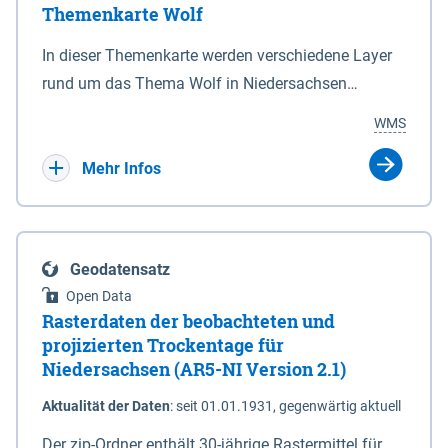
Themenkarte Wolf
mit Sperrvorrichtungen in Tidegewässern, die dem
Schutz eines Gebietes vor erhöhten Tiden, vor allem
In dieser Themenkarte werden verschiedene Layer
vor Sturmfluten, zu dienen bestimmt sind (§2 Abs.3
rund um das Thema Wolf in Niedersachsen
NDG). Ein Bauwerk der genannten Art erhält die
kombiniert dargestellt – darunter Nutztierrisse
WMS
Eigenschaft eines Sperrwerkes durch Widmung, die
sowie Status der bestehenden Wolfsterritorien im
die Deichbehörde durch Verordnung ausspricht.
laufenden Monitoringjahr.
Mehr Infos
Geodatensatz
Open Data
Rasterdaten der beobachteten und
projizierten Trockentage für
Niedersachsen (AR5-NI Version 2.1)
Aktualität der Daten
:
seit 01.01.1931, gegenwärtig aktuell
Der zip-Ordner enthält 30-jährige Rastermittel für