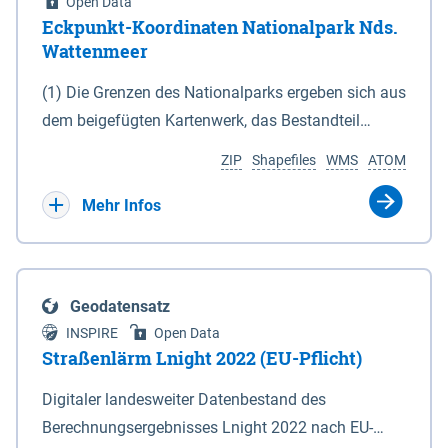
Open Data
Eckpunkt-Koordinaten Nationalpark Nds.
Wattenmeer
(1) Die Grenzen des Nationalparks ergeben sich aus
dem beigefügten Kartenwerk, das Bestandteil
dieses Gesetzes ist: 1. Digitale Topografische Karte
ZIP
Shapefiles
WMS
ATOM
(DTK) im Maßstab 1 : 100 000 (Anlage 2), 2.
verkleinerte Amtliche Karte 1 : 5 000 (AK5) im
Mehr Infos
Maßstab 1 : 10 000 (Anlage 3). Die geografischen
Koordinaten der Anlagen 2 und 3 sind im
geodätischen Referenzsystem WGS 84 sowie als
Geodatensatz
projizierte Koordinaten im Europäischen
INSPIRE
Open Data
Terrestrischen Referenzsystem 1989 (ETRS 89) mit
Straßenlärm Lnight 2022 (EU-Pflicht)
der Universalen Transversalen Mercator-Abbildung
Digitaler landesweiter Datenbestand des
bezogen auf die Zone 32 N (UTM 32N) dargestellt
Berechnungsergebnisses Lnight 2022 nach EU-
(Anlage 4); Gleiches gilt für die geografischen