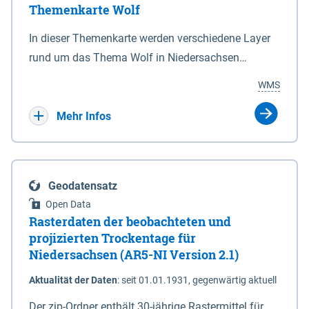
Themenkarte Wolf
mit Sperrvorrichtungen in Tidegewässern, die dem
Schutz eines Gebietes vor erhöhten Tiden, vor allem
In dieser Themenkarte werden verschiedene Layer
vor Sturmfluten, zu dienen bestimmt sind (§2 Abs.3
rund um das Thema Wolf in Niedersachsen
NDG). Ein Bauwerk der genannten Art erhält die
kombiniert dargestellt – darunter Nutztierrisse
WMS
Eigenschaft eines Sperrwerkes durch Widmung, die
sowie Status der bestehenden Wolfsterritorien im
die Deichbehörde durch Verordnung ausspricht.
laufenden Monitoringjahr.
Mehr Infos
Geodatensatz
Open Data
Rasterdaten der beobachteten und
projizierten Trockentage für
Niedersachsen (AR5-NI Version 2.1)
Aktualität der Daten
:
seit 01.01.1931, gegenwärtig aktuell
Der zip-Ordner enthält 30-jährige Rastermittel für