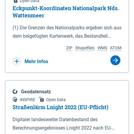
Open Data
Eckpunkt-Koordinaten Nationalpark Nds.
Wattenmeer
(1) Die Grenzen des Nationalparks ergeben sich aus
dem beigefügten Kartenwerk, das Bestandteil
dieses Gesetzes ist: 1. Digitale Topografische Karte
ZIP
Shapefiles
WMS
ATOM
(DTK) im Maßstab 1 : 100 000 (Anlage 2), 2.
verkleinerte Amtliche Karte 1 : 5 000 (AK5) im
Mehr Infos
Maßstab 1 : 10 000 (Anlage 3). Die geografischen
Koordinaten der Anlagen 2 und 3 sind im
geodätischen Referenzsystem WGS 84 sowie als
Geodatensatz
projizierte Koordinaten im Europäischen
INSPIRE
Open Data
Terrestrischen Referenzsystem 1989 (ETRS 89) mit
Straßenlärm Lnight 2022 (EU-Pflicht)
der Universalen Transversalen Mercator-Abbildung
Digitaler landesweiter Datenbestand des
bezogen auf die Zone 32 N (UTM 32N) dargestellt
Berechnungsergebnisses Lnight 2022 nach EU-
(Anlage 4); Gleiches gilt für die geografischen