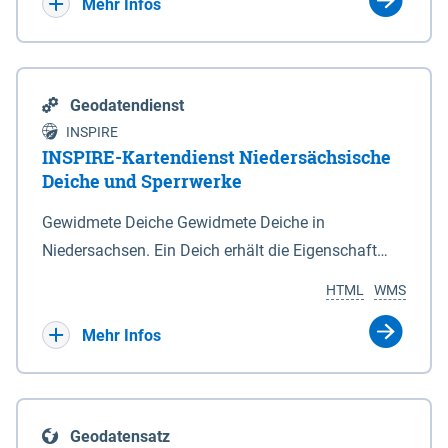
Bebauungsplänen keine neuen Flächen bzw.
Mehr Infos
Gebiete für Wohnnutzungen und besonders
lärmempfindliche Einrichtungen dargestellt oder
festgesetzt werden.
Geodatendienst
INSPIRE
INSPIRE-Kartendienst Niedersächsische
Deiche und Sperrwerke
Gewidmete Deiche Gewidmete Deiche in
Niedersachsen. Ein Deich erhält die Eigenschaft
eines Hauptdeiches, Hochwasserdeiches oder
HTML
WMS
Schutzdeiches durch Widmung, die die
Deichbehörde durch Verordnung ausspricht. Für
Mehr Infos
gewidmete Deiche gelten die Bestimmungen des
Niedersächsischen Deichgesetzes (NDG). Die
Widmung "2.Deichlinie" ist im Datenbestand nicht
Geodatensatz
enthalten. Sperrwerke Sperrwerke sind Bauwerke