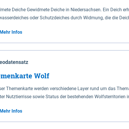
mete Deiche Gewidmete Deiche in Niedersachsen. Ein Deich erhä
asserdeiches oder Schutzdeiches durch Widmung, die die Deic
mete Deiche gelten die Bestimmungen des Niedersächsischen De
Mehr Infos
t enthalten. Sperrwerke Sperrwerke sind Bauwerke mit Sperrvorrichtungen in Tidegewässern, die dem
z eines Gebietes vor erhöhten Tiden, vor allem vor Sturmfluten
enannten Art erhält die Eigenschaft eines Sperrwerkes durch W
richt.
eodatensatz
menkarte Wolf
eser Themenkarte werden verschiedene Layer rund um das Thema 
ter Nutztierrisse sowie Status der bestehenden Wolfsterritorien 
Mehr Infos