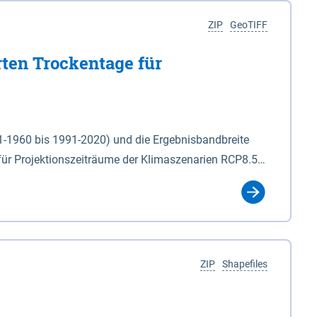
ZIP
GeoTIFF
rten Trockentage für
31-1960 bis 1991-2020) und die Ergebnisbandbreite
für Projektionszeiträume der Klimaszenarien RCP8.5
für die Zeiteinheiten: - yr: Kalenderjahr
r (Mai - Okt.) - hwi: Hydrologisches Winterhalbjahr
Klassifizierung der Rasterdaten mit Klassenname und
ZIP
Shapefiles