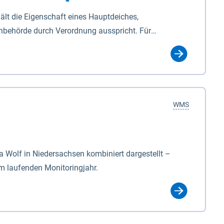
lt die Eigenschaft eines Hauptdeiches,
hbehörde durch Verordnung ausspricht. Für
ichgesetzes (NDG). Die Widmung "2.Deichlinie" ist
, zu dienen bestimmt sind (§2 Abs.3 NDG). Ein Bauwerk
idmung, die die Deichbehörde durch Verordnung
WMS
Wolf in Niedersachsen kombiniert dargestellt –
im laufenden Monitoringjahr.