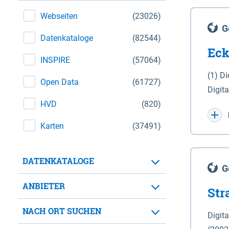
Webseiten
(23026)
G
Datenkataloge
(82544)
Eck
INSPIRE
(57064)
(1) D
Open Data
(61727)
Digit
HVD
(820)
Maßstab 1 : 10 000 (A
WGS 8
Karten
(37491)
Unive
für d
DATENKATALOGE
der in 
G
Natio
ANBIETER
Str
zwisc
nicht
NACH ORT SUCHEN
Digit
Lande