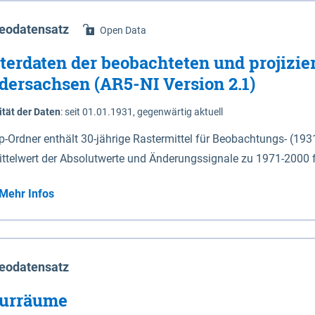
eodatensatz
Open Data
terdaten der beobachteten und projizie
dersachsen (AR5-NI Version 2.1)
ität der Daten
:
seit 01.01.1931, gegenwärtig aktuell
ip-Ordner enthält 30-jährige Rastermittel für Beobachtungs- (19
ittelwert der Absolutwerte und Änderungssignale zu 1971-2000 
P2.6 (2031-2060 und 2071-2100) im Koordinatensystem epsg:4647 (UTM32) 
Mehr Infos
su: Sommer (Jun. - Aug.) - au: Herbst (Sep. - Nov.) - wi: Winter (Dez. - Feb.) - hyr:
logisches Jahr (Nov. - Okt.) - hsu: Hydrologisches Sommerhalbjah
r. - Sep.) - vd: Vegetationsruhe (Okt. - Mär.) Neben den Rasterdaten ist eine
mation zu den Dateinamen und für eine Darstellung im GIS eine 
eodatensatz
lor-code gegeben.
urräume