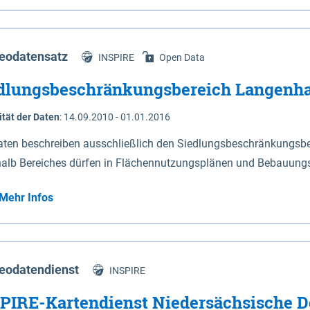
s Niedersachsen (vgl. Abb. 4-1) entlang der Elbe zwischen Sch
mkilometer 472,5 bei Schnackenburg bis 569 bei Lauenburg). Da
w-Dannenberg und Lüneburg.
eodatensatz
INSPIRE
Open Data
dlungsbeschränkungsbereich Langenh
ität der Daten
:
14.09.2010 - 01.01.2016
aten beschreiben ausschließlich den Siedlungsbeschränkungsb
halb Bereiches dürfen in Flächennutzungsplänen und Bebauungs
utzungen und besonders lärmempfindliche Einrichtungen darges
Mehr Infos
eodatendienst
INSPIRE
PIRE-Kartendienst Niedersächsische D