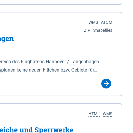
nackenburg im Osten und Hohnstorf (Elbe) im Westen
s Biosphärenreservat umfasst Teile der Landkreise
WMS
ATOM
ZIP
Shapefiles
agen
ereich des Flughafens Hannover / Langenhagen.
plänen keine neuen Flächen bzw. Gebiete für
tellt oder festgesetzt werden.
HTML
WMS
eiche und Sperrwerke