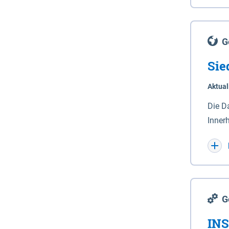
Lande
(Stro
Lücho
G
Sie
Aktual
Die D
Inner
Wohnn
G
INS