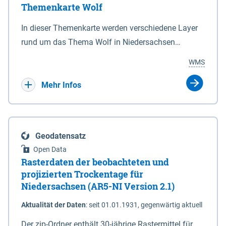
Themenkarte Wolf
mit Sperrvorrichtungen in Tidegewässern, die dem
Schutz eines Gebietes vor erhöhten Tiden, vor allem
In dieser Themenkarte werden verschiedene Layer
vor Sturmfluten, zu dienen bestimmt sind (§2 Abs.3
rund um das Thema Wolf in Niedersachsen
NDG). Ein Bauwerk der genannten Art erhält die
kombiniert dargestellt – darunter Nutztierrisse
WMS
Eigenschaft eines Sperrwerkes durch Widmung, die
sowie Status der bestehenden Wolfsterritorien im
die Deichbehörde durch Verordnung ausspricht.
laufenden Monitoringjahr.
Mehr Infos
Geodatensatz
Open Data
Rasterdaten der beobachteten und
projizierten Trockentage für
Niedersachsen (AR5-NI Version 2.1)
Aktualität der Daten
:
seit 01.01.1931, gegenwärtig aktuell
Der zip-Ordner enthält 30-jährige Rastermittel für