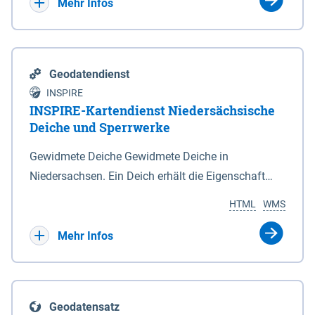
Bebauungsplänen keine neuen Flächen bzw.
Mehr Infos
Gebiete für Wohnnutzungen und besonders
lärmempfindliche Einrichtungen dargestellt oder
festgesetzt werden.
Geodatendienst
INSPIRE
INSPIRE-Kartendienst Niedersächsische
Deiche und Sperrwerke
Gewidmete Deiche Gewidmete Deiche in
Niedersachsen. Ein Deich erhält die Eigenschaft
eines Hauptdeiches, Hochwasserdeiches oder
HTML
WMS
Schutzdeiches durch Widmung, die die
Deichbehörde durch Verordnung ausspricht. Für
Mehr Infos
gewidmete Deiche gelten die Bestimmungen des
Niedersächsischen Deichgesetzes (NDG). Die
Widmung "2.Deichlinie" ist im Datenbestand nicht
Geodatensatz
enthalten. Sperrwerke Sperrwerke sind Bauwerke