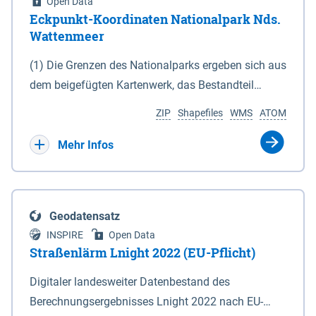
Open Data
Eckpunkt-Koordinaten Nationalpark Nds.
Wattenmeer
(1) Die Grenzen des Nationalparks ergeben sich aus
dem beigefügten Kartenwerk, das Bestandteil
dieses Gesetzes ist: 1. Digitale Topografische Karte
ZIP
Shapefiles
WMS
ATOM
(DTK) im Maßstab 1 : 100 000 (Anlage 2), 2.
verkleinerte Amtliche Karte 1 : 5 000 (AK5) im
Mehr Infos
Maßstab 1 : 10 000 (Anlage 3). Die geografischen
Koordinaten der Anlagen 2 und 3 sind im
geodätischen Referenzsystem WGS 84 sowie als
Geodatensatz
projizierte Koordinaten im Europäischen
INSPIRE
Open Data
Terrestrischen Referenzsystem 1989 (ETRS 89) mit
Straßenlärm Lnight 2022 (EU-Pflicht)
der Universalen Transversalen Mercator-Abbildung
Digitaler landesweiter Datenbestand des
bezogen auf die Zone 32 N (UTM 32N) dargestellt
Berechnungsergebnisses Lnight 2022 nach EU-
(Anlage 4); Gleiches gilt für die geografischen