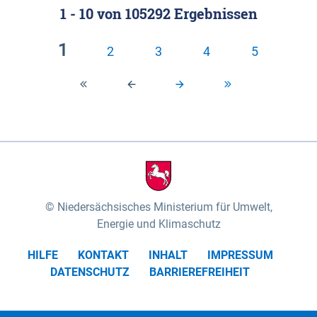
1 - 10
von
105292
Ergebnissen
Klassifizierung der Rasterdaten mit Klassenname
fünf Untereinheiten vertreten (nach MEYNEN &
und hexcolor-code gegeben.
SCHMITHÜSEN 1961, vgl.). Das „Wittenberger
1
2
3
4
5
Stromland“ mit dem „Wittenberger Elbtal“ und der
Geestinsel „Höhbeck“ im Südosten des
Untersuchungsgebietes umfasst die Gartower
Marsch und nimmt rund 10% des
Biosphärenreservates ein. Es wird von der Elbe und
ihren Zuflüssen Aland und Seege geprägt. Das
„Elbtal zwischen Lenzen und Boizenburg“ mit dem
„Dömitz-Boizenburger Talsandund Dünengebiet“,
Niedersächsisches Ministerium für Umwelt,
dem „Stromland zwischen Lenzen und Boizenburg“
Energie und Klimaschutz
und dem „Dünenplateau Carrenziener Forst“, nimmt
HILFE
KONTAKT
INHALT
IMPRESSUM
mit rund 56% den überwiegenden Teil der Fläche
DATENSCHUTZ
BARRIEREFREIHEIT
des Untersuchungsgebietes ein. Das „Lauenburger
Elbtal“ mit dem „Scharnebecker Talsand- und
Dünengebiet“, dem „Neetze-Sietland“ und der