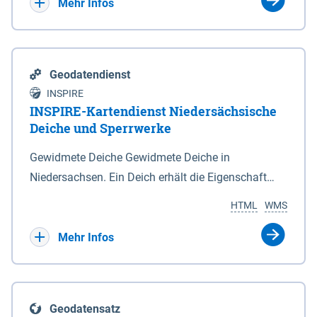
Bebauungsplänen keine neuen Flächen bzw.
Mehr Infos
Gebiete für Wohnnutzungen und besonders
lärmempfindliche Einrichtungen dargestellt oder
festgesetzt werden.
Geodatendienst
INSPIRE
INSPIRE-Kartendienst Niedersächsische
Deiche und Sperrwerke
Gewidmete Deiche Gewidmete Deiche in
Niedersachsen. Ein Deich erhält die Eigenschaft
eines Hauptdeiches, Hochwasserdeiches oder
HTML
WMS
Schutzdeiches durch Widmung, die die
Deichbehörde durch Verordnung ausspricht. Für
Mehr Infos
gewidmete Deiche gelten die Bestimmungen des
Niedersächsischen Deichgesetzes (NDG). Die
Widmung "2.Deichlinie" ist im Datenbestand nicht
Geodatensatz
enthalten. Sperrwerke Sperrwerke sind Bauwerke