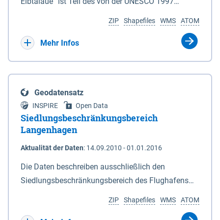
ein Rechtsanspruch besteht nicht. Je
Elbtalaue“ ist Teil des von der UNESCO 1997
Deiches. 6In diesem Fall macht das für den
Antragssteller(in) können höchstens 50.000 € /
anerkannten, länderübergreifenden
Naturschutz zuständige Ministerium soweit
ZIP
Shapefiles
WMS
ATOM
Jahr gewährt werden, Beträge unter 500 € werden
Biosphärenreservates Flusslandschaft Elbe. Es
erforderlich die Anlagen 2 und 3 neu bekannt. Der
nicht bewilligt. Billigkeitsleistungen werden nur
wurde durch das Gesetz über das
Mehr Infos
Datensatz liefert die Grenzen als Vektoren. Die GIS-
gewährt für Ackerflächen mit Winterkulturen
Biosphärenreservat Niedersächsische Elbtalaue am
Daten können unter der Rubrik "Verweise" herunter
(Winterweizen, Wintergerste, Winterraps,
23.11.2002 mit einer Gesamtfläche von 56.760 ha
geladen werden.
Wintertriticale, Dinkel) innerhalb der aktuell
eingerichtet. Das Biosphärenreservat
Geodatensatz
geltenden Naturschutzkulisse gem. der
„Niedersächsische Elbtalaue“ erstreckt sich 100
INSPIRE
Open Data
Fördermaßnahmen Nr. 8.2.6.3.24 NG 1 „Nordische
Kilometer südöstlich von Hamburg auf einer Länge
Siedlungsbeschränkungsbereich
Gastvögel – naturschutzgerechte Bewirtschaftung
von ca. 80 km am nordöstlichen Rand des Landes
Langenhagen
auf Ackerland“ der Agrarumweltmaßnahme (NiB-
Niedersachsen (vgl. Abb. 4-1) entlang der Elbe
Aktualität der Daten
:
14.09.2010 - 01.01.2016
AUM). Eine Teilnahme an NG1 ist aber nicht
zwischen Schnackenburg im Osten und Hohnstorf
zwingende Antragsvoraussetzung.
(Elbe) im Westen (Stromkilometer 472,5 bei
Die Daten beschreiben ausschließlich den
Schnackenburg bis 569 bei Lauenburg). Das
Siedlungsbeschränkungsbereich des Flughafens
Biosphärenreservat umfasst Teile der Landkreise
Hannover / Langenhagen. Innerhalb Bereiches
ZIP
Shapefiles
WMS
ATOM
Lüchow-Dannenberg und Lüneburg.
dürfen in Flächennutzungsplänen und