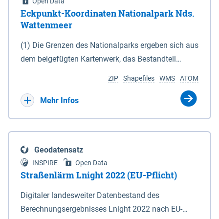
Open Data
Eckpunkt-Koordinaten Nationalpark Nds.
Wattenmeer
(1) Die Grenzen des Nationalparks ergeben sich aus
dem beigefügten Kartenwerk, das Bestandteil
dieses Gesetzes ist: 1. Digitale Topografische Karte
ZIP
Shapefiles
WMS
ATOM
(DTK) im Maßstab 1 : 100 000 (Anlage 2), 2.
verkleinerte Amtliche Karte 1 : 5 000 (AK5) im
Mehr Infos
Maßstab 1 : 10 000 (Anlage 3). Die geografischen
Koordinaten der Anlagen 2 und 3 sind im
geodätischen Referenzsystem WGS 84 sowie als
Geodatensatz
projizierte Koordinaten im Europäischen
INSPIRE
Open Data
Terrestrischen Referenzsystem 1989 (ETRS 89) mit
Straßenlärm Lnight 2022 (EU-Pflicht)
der Universalen Transversalen Mercator-Abbildung
Digitaler landesweiter Datenbestand des
bezogen auf die Zone 32 N (UTM 32N) dargestellt
Berechnungsergebnisses Lnight 2022 nach EU-
(Anlage 4); Gleiches gilt für die geografischen