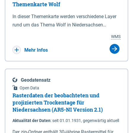
Themenkarte Wolf
mit Sperrvorrichtungen in Tidegewässern, die dem
Schutz eines Gebietes vor erhöhten Tiden, vor allem
In dieser Themenkarte werden verschiedene Layer
vor Sturmfluten, zu dienen bestimmt sind (§2 Abs.3
rund um das Thema Wolf in Niedersachsen
NDG). Ein Bauwerk der genannten Art erhält die
kombiniert dargestellt – darunter Nutztierrisse
WMS
Eigenschaft eines Sperrwerkes durch Widmung, die
sowie Status der bestehenden Wolfsterritorien im
die Deichbehörde durch Verordnung ausspricht.
laufenden Monitoringjahr.
Mehr Infos
Geodatensatz
Open Data
Rasterdaten der beobachteten und
projizierten Trockentage für
Niedersachsen (AR5-NI Version 2.1)
Aktualität der Daten
:
seit 01.01.1931, gegenwärtig aktuell
Der zip-Ordner enthält 30-jährige Rastermittel für