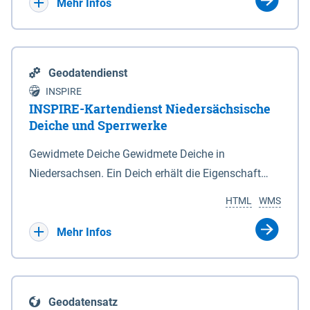
Bebauungsplänen keine neuen Flächen bzw.
Mehr Infos
Gebiete für Wohnnutzungen und besonders
lärmempfindliche Einrichtungen dargestellt oder
festgesetzt werden.
Geodatendienst
INSPIRE
INSPIRE-Kartendienst Niedersächsische
Deiche und Sperrwerke
Gewidmete Deiche Gewidmete Deiche in
Niedersachsen. Ein Deich erhält die Eigenschaft
eines Hauptdeiches, Hochwasserdeiches oder
HTML
WMS
Schutzdeiches durch Widmung, die die
Deichbehörde durch Verordnung ausspricht. Für
Mehr Infos
gewidmete Deiche gelten die Bestimmungen des
Niedersächsischen Deichgesetzes (NDG). Die
Widmung "2.Deichlinie" ist im Datenbestand nicht
Geodatensatz
enthalten. Sperrwerke Sperrwerke sind Bauwerke