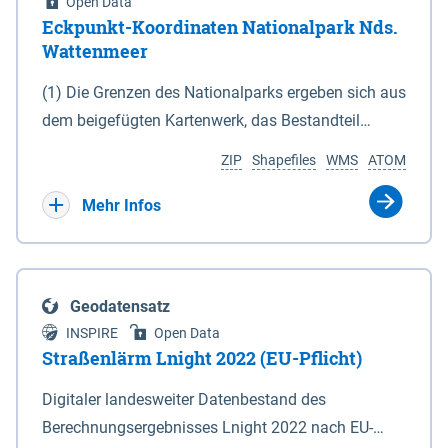
Open Data
Eckpunkt-Koordinaten Nationalpark Nds.
Wattenmeer
(1) Die Grenzen des Nationalparks ergeben sich aus
dem beigefügten Kartenwerk, das Bestandteil
dieses Gesetzes ist: 1. Digitale Topografische Karte
ZIP
Shapefiles
WMS
ATOM
(DTK) im Maßstab 1 : 100 000 (Anlage 2), 2.
verkleinerte Amtliche Karte 1 : 5 000 (AK5) im
Mehr Infos
Maßstab 1 : 10 000 (Anlage 3). Die geografischen
Koordinaten der Anlagen 2 und 3 sind im
geodätischen Referenzsystem WGS 84 sowie als
Geodatensatz
projizierte Koordinaten im Europäischen
INSPIRE
Open Data
Terrestrischen Referenzsystem 1989 (ETRS 89) mit
Straßenlärm Lnight 2022 (EU-Pflicht)
der Universalen Transversalen Mercator-Abbildung
Digitaler landesweiter Datenbestand des
bezogen auf die Zone 32 N (UTM 32N) dargestellt
Berechnungsergebnisses Lnight 2022 nach EU-
(Anlage 4); Gleiches gilt für die geografischen