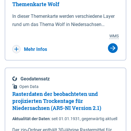
Themenkarte Wolf
mit Sperrvorrichtungen in Tidegewässern, die dem
Schutz eines Gebietes vor erhöhten Tiden, vor allem
In dieser Themenkarte werden verschiedene Layer
vor Sturmfluten, zu dienen bestimmt sind (§2 Abs.3
rund um das Thema Wolf in Niedersachsen
NDG). Ein Bauwerk der genannten Art erhält die
kombiniert dargestellt – darunter Nutztierrisse
WMS
Eigenschaft eines Sperrwerkes durch Widmung, die
sowie Status der bestehenden Wolfsterritorien im
die Deichbehörde durch Verordnung ausspricht.
laufenden Monitoringjahr.
Mehr Infos
Geodatensatz
Open Data
Rasterdaten der beobachteten und
projizierten Trockentage für
Niedersachsen (AR5-NI Version 2.1)
Aktualität der Daten
:
seit 01.01.1931, gegenwärtig aktuell
Der zip-Ordner enthält 30-jährige Rastermittel für