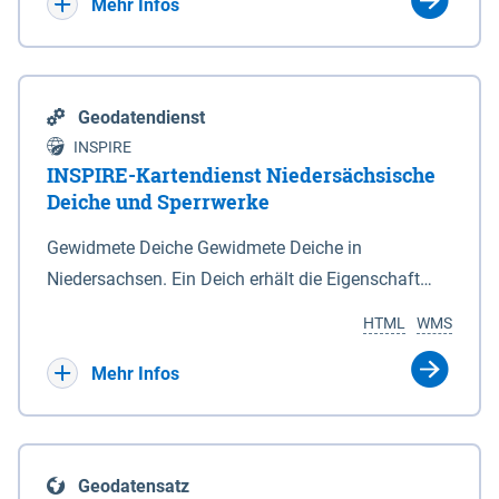
Bebauungsplänen keine neuen Flächen bzw.
Mehr Infos
Gebiete für Wohnnutzungen und besonders
lärmempfindliche Einrichtungen dargestellt oder
festgesetzt werden.
Geodatendienst
INSPIRE
INSPIRE-Kartendienst Niedersächsische
Deiche und Sperrwerke
Gewidmete Deiche Gewidmete Deiche in
Niedersachsen. Ein Deich erhält die Eigenschaft
eines Hauptdeiches, Hochwasserdeiches oder
HTML
WMS
Schutzdeiches durch Widmung, die die
Deichbehörde durch Verordnung ausspricht. Für
Mehr Infos
gewidmete Deiche gelten die Bestimmungen des
Niedersächsischen Deichgesetzes (NDG). Die
Widmung "2.Deichlinie" ist im Datenbestand nicht
Geodatensatz
enthalten. Sperrwerke Sperrwerke sind Bauwerke