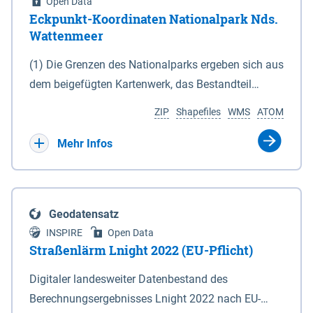
Open Data
Eckpunkt-Koordinaten Nationalpark Nds.
Wattenmeer
(1) Die Grenzen des Nationalparks ergeben sich aus
dem beigefügten Kartenwerk, das Bestandteil
dieses Gesetzes ist: 1. Digitale Topografische Karte
ZIP
Shapefiles
WMS
ATOM
(DTK) im Maßstab 1 : 100 000 (Anlage 2), 2.
verkleinerte Amtliche Karte 1 : 5 000 (AK5) im
Mehr Infos
Maßstab 1 : 10 000 (Anlage 3). Die geografischen
Koordinaten der Anlagen 2 und 3 sind im
geodätischen Referenzsystem WGS 84 sowie als
Geodatensatz
projizierte Koordinaten im Europäischen
INSPIRE
Open Data
Terrestrischen Referenzsystem 1989 (ETRS 89) mit
Straßenlärm Lnight 2022 (EU-Pflicht)
der Universalen Transversalen Mercator-Abbildung
Digitaler landesweiter Datenbestand des
bezogen auf die Zone 32 N (UTM 32N) dargestellt
Berechnungsergebnisses Lnight 2022 nach EU-
(Anlage 4); Gleiches gilt für die geografischen