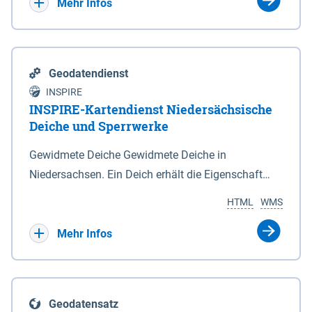
Bebauungsplänen keine neuen Flächen bzw.
Mehr Infos
Gebiete für Wohnnutzungen und besonders
lärmempfindliche Einrichtungen dargestellt oder
festgesetzt werden.
Geodatendienst
INSPIRE
INSPIRE-Kartendienst Niedersächsische
Deiche und Sperrwerke
Gewidmete Deiche Gewidmete Deiche in
Niedersachsen. Ein Deich erhält die Eigenschaft
eines Hauptdeiches, Hochwasserdeiches oder
HTML
WMS
Schutzdeiches durch Widmung, die die
Deichbehörde durch Verordnung ausspricht. Für
Mehr Infos
gewidmete Deiche gelten die Bestimmungen des
Niedersächsischen Deichgesetzes (NDG). Die
Widmung "2.Deichlinie" ist im Datenbestand nicht
Geodatensatz
enthalten. Sperrwerke Sperrwerke sind Bauwerke