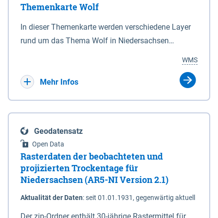
Themenkarte Wolf
mit Sperrvorrichtungen in Tidegewässern, die dem
Schutz eines Gebietes vor erhöhten Tiden, vor allem
In dieser Themenkarte werden verschiedene Layer
vor Sturmfluten, zu dienen bestimmt sind (§2 Abs.3
rund um das Thema Wolf in Niedersachsen
NDG). Ein Bauwerk der genannten Art erhält die
kombiniert dargestellt – darunter Nutztierrisse
WMS
Eigenschaft eines Sperrwerkes durch Widmung, die
sowie Status der bestehenden Wolfsterritorien im
die Deichbehörde durch Verordnung ausspricht.
laufenden Monitoringjahr.
Mehr Infos
Geodatensatz
Open Data
Rasterdaten der beobachteten und
projizierten Trockentage für
Niedersachsen (AR5-NI Version 2.1)
Aktualität der Daten
:
seit 01.01.1931, gegenwärtig aktuell
Der zip-Ordner enthält 30-jährige Rastermittel für