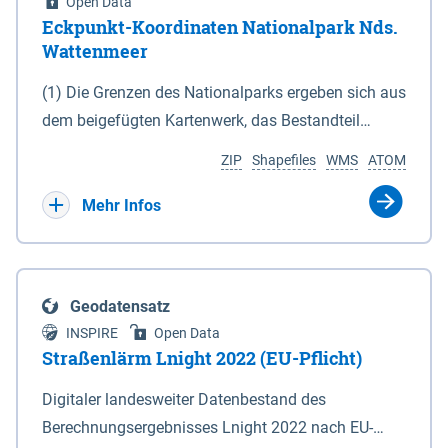
Open Data
Eckpunkt-Koordinaten Nationalpark Nds.
Wattenmeer
(1) Die Grenzen des Nationalparks ergeben sich aus
dem beigefügten Kartenwerk, das Bestandteil
dieses Gesetzes ist: 1. Digitale Topografische Karte
ZIP
Shapefiles
WMS
ATOM
(DTK) im Maßstab 1 : 100 000 (Anlage 2), 2.
verkleinerte Amtliche Karte 1 : 5 000 (AK5) im
Mehr Infos
Maßstab 1 : 10 000 (Anlage 3). Die geografischen
Koordinaten der Anlagen 2 und 3 sind im
geodätischen Referenzsystem WGS 84 sowie als
Geodatensatz
projizierte Koordinaten im Europäischen
INSPIRE
Open Data
Terrestrischen Referenzsystem 1989 (ETRS 89) mit
Straßenlärm Lnight 2022 (EU-Pflicht)
der Universalen Transversalen Mercator-Abbildung
Digitaler landesweiter Datenbestand des
bezogen auf die Zone 32 N (UTM 32N) dargestellt
Berechnungsergebnisses Lnight 2022 nach EU-
(Anlage 4); Gleiches gilt für die geografischen