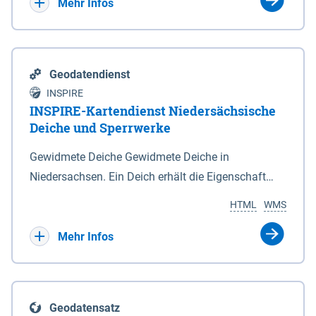
Bebauungsplänen keine neuen Flächen bzw.
Mehr Infos
Gebiete für Wohnnutzungen und besonders
lärmempfindliche Einrichtungen dargestellt oder
festgesetzt werden.
Geodatendienst
INSPIRE
INSPIRE-Kartendienst Niedersächsische
Deiche und Sperrwerke
Gewidmete Deiche Gewidmete Deiche in
Niedersachsen. Ein Deich erhält die Eigenschaft
eines Hauptdeiches, Hochwasserdeiches oder
HTML
WMS
Schutzdeiches durch Widmung, die die
Deichbehörde durch Verordnung ausspricht. Für
Mehr Infos
gewidmete Deiche gelten die Bestimmungen des
Niedersächsischen Deichgesetzes (NDG). Die
Widmung "2.Deichlinie" ist im Datenbestand nicht
Geodatensatz
enthalten. Sperrwerke Sperrwerke sind Bauwerke