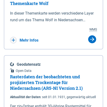
Themenkarte Wolf
mit Sperrvorrichtungen in Tidegewässern, die dem
Schutz eines Gebietes vor erhöhten Tiden, vor allem
In dieser Themenkarte werden verschiedene Layer
vor Sturmfluten, zu dienen bestimmt sind (§2 Abs.3
rund um das Thema Wolf in Niedersachsen
NDG). Ein Bauwerk der genannten Art erhält die
kombiniert dargestellt – darunter Nutztierrisse
WMS
Eigenschaft eines Sperrwerkes durch Widmung, die
sowie Status der bestehenden Wolfsterritorien im
die Deichbehörde durch Verordnung ausspricht.
laufenden Monitoringjahr.
Mehr Infos
Geodatensatz
Open Data
Rasterdaten der beobachteten und
projizierten Trockentage für
Niedersachsen (AR5-NI Version 2.1)
Aktualität der Daten
:
seit 01.01.1931, gegenwärtig aktuell
Der zip-Ordner enthält 30-jährige Rastermittel für