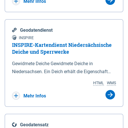
Bebauungsplänen keine neuen Flächen bzw.
Mehr Infos
Gebiete für Wohnnutzungen und besonders
lärmempfindliche Einrichtungen dargestellt oder
festgesetzt werden.
Geodatendienst
INSPIRE
INSPIRE-Kartendienst Niedersächsische
Deiche und Sperrwerke
Gewidmete Deiche Gewidmete Deiche in
Niedersachsen. Ein Deich erhält die Eigenschaft
eines Hauptdeiches, Hochwasserdeiches oder
HTML
WMS
Schutzdeiches durch Widmung, die die
Deichbehörde durch Verordnung ausspricht. Für
Mehr Infos
gewidmete Deiche gelten die Bestimmungen des
Niedersächsischen Deichgesetzes (NDG). Die
Widmung "2.Deichlinie" ist im Datenbestand nicht
Geodatensatz
enthalten. Sperrwerke Sperrwerke sind Bauwerke