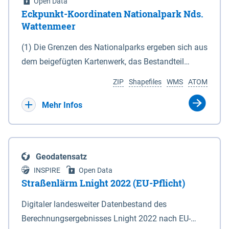
Open Data
Eckpunkt-Koordinaten Nationalpark Nds.
Wattenmeer
(1) Die Grenzen des Nationalparks ergeben sich aus
dem beigefügten Kartenwerk, das Bestandteil
dieses Gesetzes ist: 1. Digitale Topografische Karte
ZIP
Shapefiles
WMS
ATOM
(DTK) im Maßstab 1 : 100 000 (Anlage 2), 2.
verkleinerte Amtliche Karte 1 : 5 000 (AK5) im
Mehr Infos
Maßstab 1 : 10 000 (Anlage 3). Die geografischen
Koordinaten der Anlagen 2 und 3 sind im
geodätischen Referenzsystem WGS 84 sowie als
Geodatensatz
projizierte Koordinaten im Europäischen
INSPIRE
Open Data
Terrestrischen Referenzsystem 1989 (ETRS 89) mit
Straßenlärm Lnight 2022 (EU-Pflicht)
der Universalen Transversalen Mercator-Abbildung
Digitaler landesweiter Datenbestand des
bezogen auf die Zone 32 N (UTM 32N) dargestellt
Berechnungsergebnisses Lnight 2022 nach EU-
(Anlage 4); Gleiches gilt für die geografischen