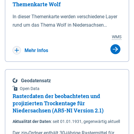
Themenkarte Wolf
mit Sperrvorrichtungen in Tidegewässern, die dem
Schutz eines Gebietes vor erhöhten Tiden, vor allem
In dieser Themenkarte werden verschiedene Layer
vor Sturmfluten, zu dienen bestimmt sind (§2 Abs.3
rund um das Thema Wolf in Niedersachsen
NDG). Ein Bauwerk der genannten Art erhält die
kombiniert dargestellt – darunter Nutztierrisse
WMS
Eigenschaft eines Sperrwerkes durch Widmung, die
sowie Status der bestehenden Wolfsterritorien im
die Deichbehörde durch Verordnung ausspricht.
laufenden Monitoringjahr.
Mehr Infos
Geodatensatz
Open Data
Rasterdaten der beobachteten und
projizierten Trockentage für
Niedersachsen (AR5-NI Version 2.1)
Aktualität der Daten
:
seit 01.01.1931, gegenwärtig aktuell
Der zip-Ordner enthält 30-jährige Rastermittel für