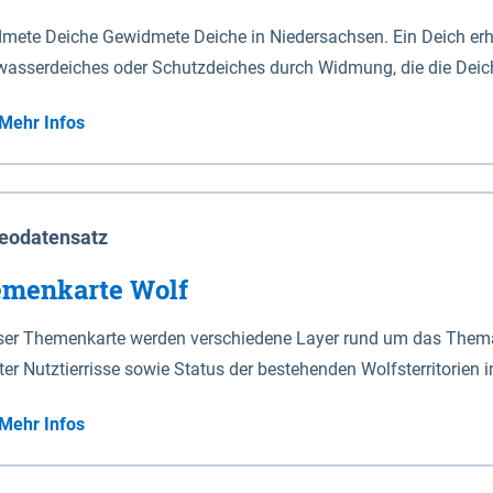
mete Deiche Gewidmete Deiche in Niedersachsen. Ein Deich erhä
asserdeiches oder Schutzdeiches durch Widmung, die die Deic
mete Deiche gelten die Bestimmungen des Niedersächsischen De
Mehr Infos
t enthalten. Sperrwerke Sperrwerke sind Bauwerke mit Sperrvorrichtungen in Tidegewässern, die dem
z eines Gebietes vor erhöhten Tiden, vor allem vor Sturmfluten
enannten Art erhält die Eigenschaft eines Sperrwerkes durch W
richt.
eodatensatz
menkarte Wolf
eser Themenkarte werden verschiedene Layer rund um das Thema 
ter Nutztierrisse sowie Status der bestehenden Wolfsterritorien 
Mehr Infos