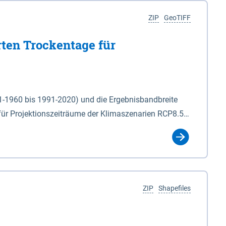
ZIP
GeoTIFF
rten Trockentage für
31-1960 bis 1991-2020) und die Ergebnisbandbreite
für Projektionszeiträume der Klimaszenarien RCP8.5
für die Zeiteinheiten: - yr: Kalenderjahr
r (Mai - Okt.) - hwi: Hydrologisches Winterhalbjahr
Klassifizierung der Rasterdaten mit Klassenname und
ZIP
Shapefiles