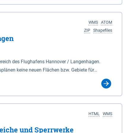
nackenburg im Osten und Hohnstorf (Elbe) im Westen
s Biosphärenreservat umfasst Teile der Landkreise
WMS
ATOM
ZIP
Shapefiles
agen
ereich des Flughafens Hannover / Langenhagen.
plänen keine neuen Flächen bzw. Gebiete für
tellt oder festgesetzt werden.
HTML
WMS
eiche und Sperrwerke