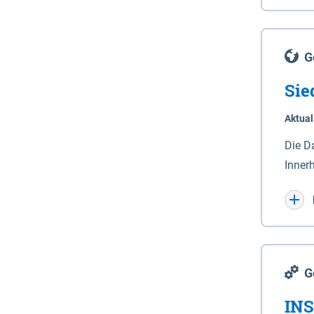
Lande
(Stro
Lücho
G
Sie
Aktual
Die D
Inner
Wohnn
G
INS