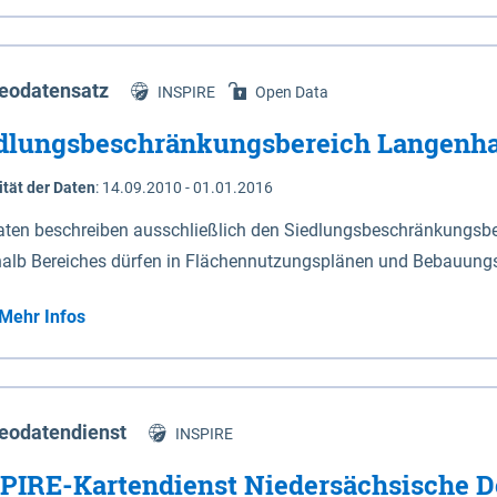
s Niedersachsen (vgl. Abb. 4-1) entlang der Elbe zwischen Sch
mkilometer 472,5 bei Schnackenburg bis 569 bei Lauenburg). Da
w-Dannenberg und Lüneburg.
eodatensatz
INSPIRE
Open Data
dlungsbeschränkungsbereich Langenh
ität der Daten
:
14.09.2010 - 01.01.2016
aten beschreiben ausschließlich den Siedlungsbeschränkungsb
halb Bereiches dürfen in Flächennutzungsplänen und Bebauungs
utzungen und besonders lärmempfindliche Einrichtungen darges
Mehr Infos
eodatendienst
INSPIRE
PIRE-Kartendienst Niedersächsische D