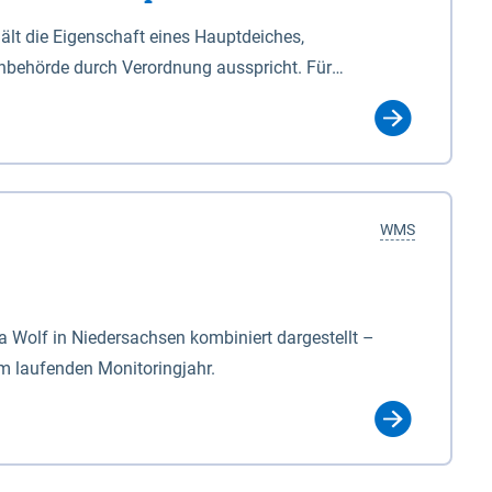
lt die Eigenschaft eines Hauptdeiches,
hbehörde durch Verordnung ausspricht. Für
ichgesetzes (NDG). Die Widmung "2.Deichlinie" ist
, zu dienen bestimmt sind (§2 Abs.3 NDG). Ein Bauwerk
idmung, die die Deichbehörde durch Verordnung
WMS
Wolf in Niedersachsen kombiniert dargestellt –
im laufenden Monitoringjahr.