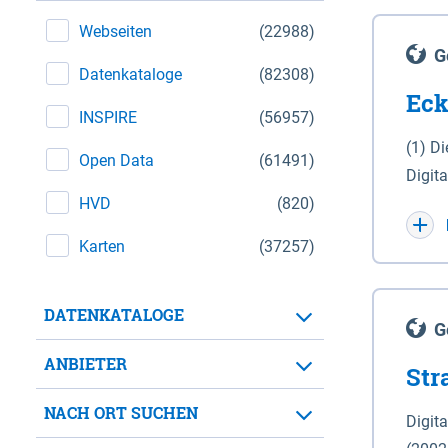
Webseiten
(22988)
G
Datenkataloge
(82308)
Eck
INSPIRE
(56957)
(1) D
Open Data
(61491)
Digit
HVD
(820)
Maßstab 1 : 10 000 (A
WGS 8
Karten
(37257)
Unive
für d
DATENKATALOGE
der in 
G
Natio
ANBIETER
Str
zwisc
nicht
NACH ORT SUCHEN
Digit
Lande