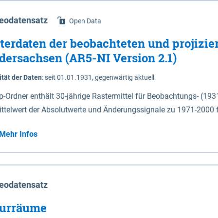
eodatensatz
Open Data
terdaten der beobachteten und projizie
dersachsen (AR5-NI Version 2.1)
ität der Daten
:
seit 01.01.1931, gegenwärtig aktuell
ip-Ordner enthält 30-jährige Rastermittel für Beobachtungs- (19
ittelwert der Absolutwerte und Änderungssignale zu 1971-2000 
P2.6 (2031-2060 und 2071-2100) im Koordinatensystem epsg:4647 (UTM32) 
Mehr Infos
su: Sommer (Jun. - Aug.) - au: Herbst (Sep. - Nov.) - wi: Winter (Dez. - Feb.) - hyr:
logisches Jahr (Nov. - Okt.) - hsu: Hydrologisches Sommerhalbjah
r. - Sep.) - vd: Vegetationsruhe (Okt. - Mär.) Neben den Rasterdaten ist eine
mation zu den Dateinamen und für eine Darstellung im GIS eine 
eodatensatz
lor-code gegeben.
urräume