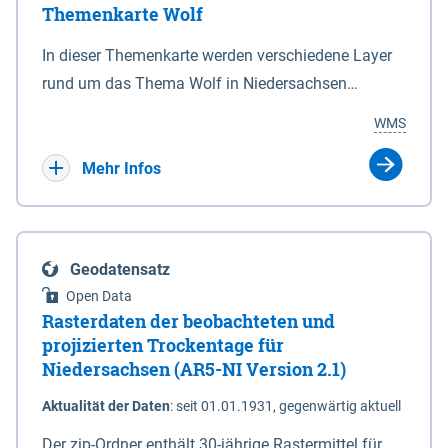
Themenkarte Wolf
mit Sperrvorrichtungen in Tidegewässern, die dem
Schutz eines Gebietes vor erhöhten Tiden, vor allem
In dieser Themenkarte werden verschiedene Layer
vor Sturmfluten, zu dienen bestimmt sind (§2 Abs.3
rund um das Thema Wolf in Niedersachsen
NDG). Ein Bauwerk der genannten Art erhält die
kombiniert dargestellt – darunter Nutztierrisse
WMS
Eigenschaft eines Sperrwerkes durch Widmung, die
sowie Status der bestehenden Wolfsterritorien im
die Deichbehörde durch Verordnung ausspricht.
laufenden Monitoringjahr.
Mehr Infos
Geodatensatz
Open Data
Rasterdaten der beobachteten und
projizierten Trockentage für
Niedersachsen (AR5-NI Version 2.1)
Aktualität der Daten
:
seit 01.01.1931, gegenwärtig aktuell
Der zip-Ordner enthält 30-jährige Rastermittel für