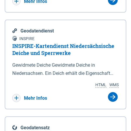
Bebauungsplänen keine neuen Flächen bzw.
Mehr Infos
Gebiete für Wohnnutzungen und besonders
lärmempfindliche Einrichtungen dargestellt oder
festgesetzt werden.
Geodatendienst
INSPIRE
INSPIRE-Kartendienst Niedersächsische
Deiche und Sperrwerke
Gewidmete Deiche Gewidmete Deiche in
Niedersachsen. Ein Deich erhält die Eigenschaft
eines Hauptdeiches, Hochwasserdeiches oder
HTML
WMS
Schutzdeiches durch Widmung, die die
Deichbehörde durch Verordnung ausspricht. Für
Mehr Infos
gewidmete Deiche gelten die Bestimmungen des
Niedersächsischen Deichgesetzes (NDG). Die
Widmung "2.Deichlinie" ist im Datenbestand nicht
Geodatensatz
enthalten. Sperrwerke Sperrwerke sind Bauwerke