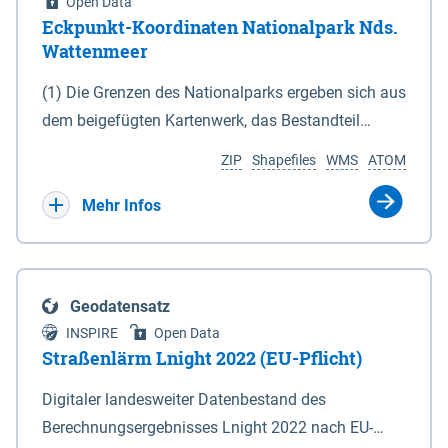
Open Data
Eckpunkt-Koordinaten Nationalpark Nds.
Wattenmeer
(1) Die Grenzen des Nationalparks ergeben sich aus
dem beigefügten Kartenwerk, das Bestandteil
dieses Gesetzes ist: 1. Digitale Topografische Karte
ZIP
Shapefiles
WMS
ATOM
(DTK) im Maßstab 1 : 100 000 (Anlage 2), 2.
verkleinerte Amtliche Karte 1 : 5 000 (AK5) im
Mehr Infos
Maßstab 1 : 10 000 (Anlage 3). Die geografischen
Koordinaten der Anlagen 2 und 3 sind im
geodätischen Referenzsystem WGS 84 sowie als
Geodatensatz
projizierte Koordinaten im Europäischen
INSPIRE
Open Data
Terrestrischen Referenzsystem 1989 (ETRS 89) mit
Straßenlärm Lnight 2022 (EU-Pflicht)
der Universalen Transversalen Mercator-Abbildung
Digitaler landesweiter Datenbestand des
bezogen auf die Zone 32 N (UTM 32N) dargestellt
Berechnungsergebnisses Lnight 2022 nach EU-
(Anlage 4); Gleiches gilt für die geografischen